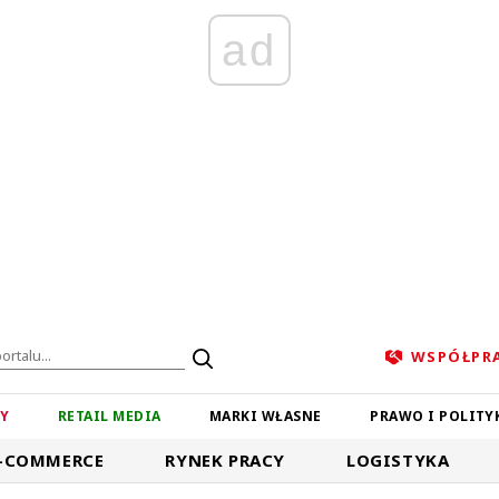
ad
WSPÓŁPR
ZY
RETAIL MEDIA
MARKI WŁASNE
PRAWO I POLITY
-COMMERCE
RYNEK PRACY
LOGISTYKA