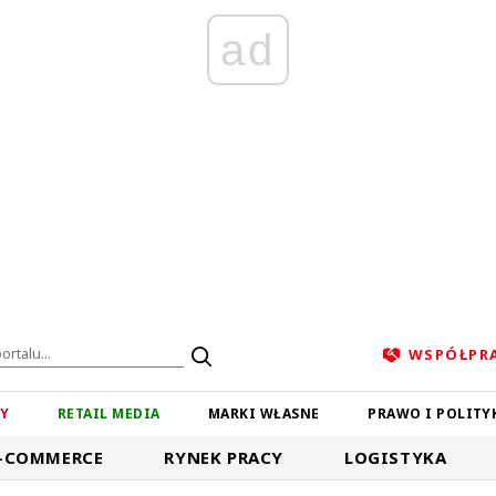
ad
WSPÓŁPR
ZY
RETAIL MEDIA
MARKI WŁASNE
PRAWO I POLITY
-COMMERCE
RYNEK PRACY
LOGISTYKA