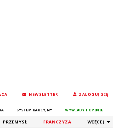
ACA
NEWSLETTER
ZALOGUJ SIĘ
KA
SYSTEM KAUCYJNY
WYWIADY I OPINIE
PRZEMYSŁ
FRANCZYZA
WIĘCEJ