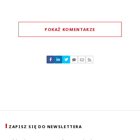
POKAŻ KOMENTARZE
Komentarze (
0
)
Nie znaleziono komentarzy
Zostaw swoje komentarze
Imię (Wymagane)
Anuluj
Prześlij komentarz
ZAPISZ SIĘ DO NEWSLETTERA