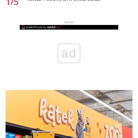
1/
5
REKLAMA
ad