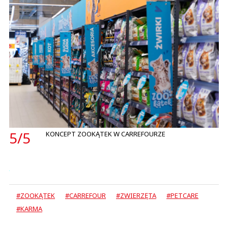
5/
5
KONCEPT ZOOKĄTEK W CARREFOURZE
#ZOOKĄTEK
#CARREFOUR
#ZWIERZĘTA
#PETCARE
#KARMA