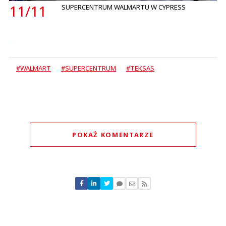
11/
11
SUPERCENTRUM WALMARTU W CYPRESS
#WALMART
#SUPERCENTRUM
#TEKSAS
POKAŻ KOMENTARZE
Komentarze (
0
)
Nie znaleziono komentarzy
Zostaw swoje komentarze
Imię (Wymagane)