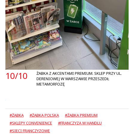
10/
10
ŻABKA Z AKCENTAMI PREMIUM. SKLEP PRZY UL.
DERENIOWEJ W WARSZAWIE PRZESZEDŁ
METAMORFOZĘ
#ŻABKA
#ŻABKA POLSKA
#ŻABKA PREMIUM
#SKLEPY CONVENIENCE
#FRANCZYZA W HANDLU
#SIECI FRANCZYZOWE