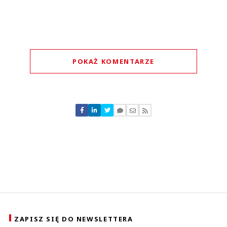
POKAŻ KOMENTARZE
Komentarze (
3
)
Maja
19.06.2026 / 07:53
This comment was minimized by the moderator on the site
Pokażcie lepiej gdzie leżą te puszki śmierdzące po piwie? I zepsute żarcie a
szczególnie pokażcie ile wasze dostępnościowe wymysły kosztują ajentów
każdego miesiąca bo są to kwoty idące w tysiące złotych a rocznie to już
dziesiątki tysięcy....
ZAPISZ SIĘ DO NEWSLETTERA
Pokażcie lepiej gdzie leżą te puszki śmierdzące po piwie? I zepsute żarcie a