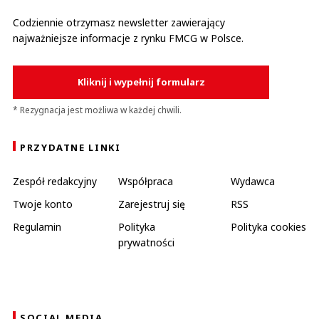
szczególnie pokażcie ile wasze dostępnościowe wymysły kosztują ajentów
każdego miesiąca bo są to kwoty idące w tysiące złotych a rocznie to już
Codziennie otrzymasz newsletter zawierający
dziesiątki tysięcy. Jesteście chorzy z tymi waszymi audytami i wymogami.!
najważniejsze informacje z rynku FMCG w Polsce.
Powinien się jakiś urząd za was wziąć złodzieje !!!
Czytaj całość
Maja
Odpowiedz
Kliknij i wypełnij formularz
0
* Rezygnacja jest możliwa w każdej chwili.
2
PRZYDATNE LINKI
Zespół redakcyjny
Współpraca
Wydawca
Twoje konto
Zarejestruj się
RSS
Jozek
19.06.2026 / 07:48
Regulamin
Polityka
Polityka cookies
This comment was minimized by the moderator on the site
prywatności
Tak więcej świeżego plus głupie wymogi to więcej strat . Brawo mafii z
Poznania
Jozek
Odpowiedz
SOCIAL MEDIA