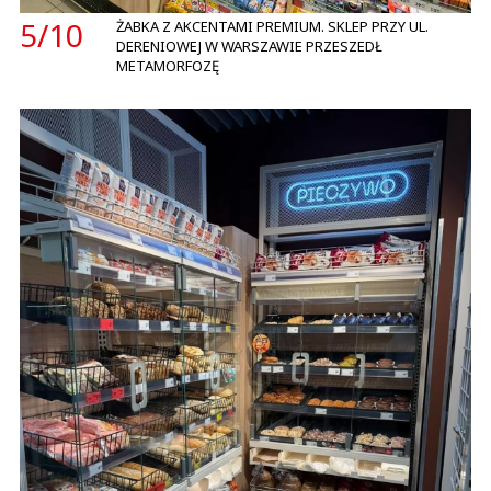
5/
10
ŻABKA Z AKCENTAMI PREMIUM. SKLEP PRZY UL.
DERENIOWEJ W WARSZAWIE PRZESZEDŁ
METAMORFOZĘ