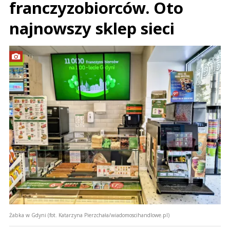
franczyzobiorców. Oto
najnowszy sklep sieci
Żabka w Gdyni (fot. Katarzyna Pierzchała/wiadomoscihandlowe.pl)