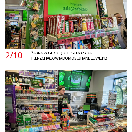
2/
10
ŻABKA W GDYNI (FOT. KATARZYNA
PIERZCHAŁA/WIADOMOSCIHANDLOWE.PL)