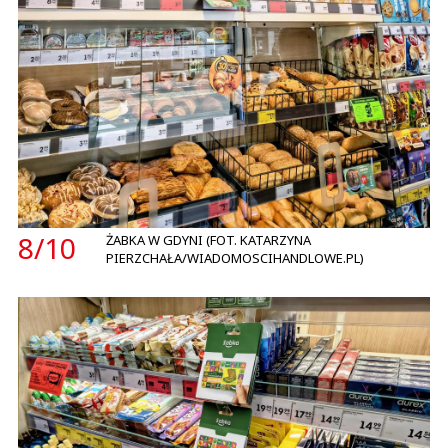
8/
10
ŻABKA W GDYNI (FOT. KATARZYNA
PIERZCHAŁA/WIADOMOSCIHANDLOWE.PL)