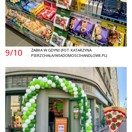
9/
10
ŻABKA W GDYNI (FOT. KATARZYNA
PIERZCHAŁA/WIADOMOSCIHANDLOWE.PL)