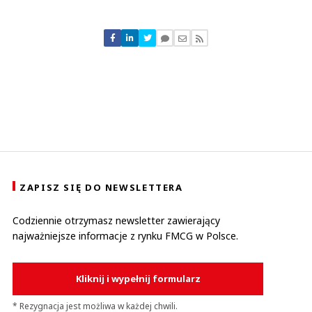
Komentarze (
0
)
Nie znaleziono komentarzy
Zostaw swoje komentarze
Imię (Wymagane)
Anuluj
Prześlij komentarz
ZAPISZ SIĘ DO NEWSLETTERA
Codziennie otrzymasz newsletter zawierający
najważniejsze informacje z rynku FMCG w Polsce.
Kliknij i wypełnij formularz
* Rezygnacja jest możliwa w każdej chwili.