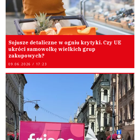
Sojusze detaliczne w ogniu krytyki. Czy UE
ukróci samowolkę wielkich grup
zakupowych?
09.06.2026 / 17:23