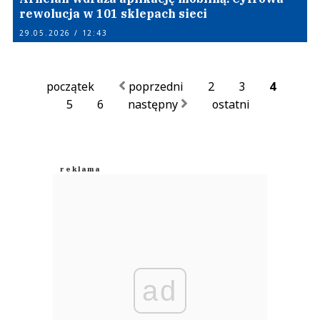
rewolucja w 101 sklepach sieci
29.05.2026 / 12:43
początek
poprzedni
2
3
4
5
6
następny
ostatni
ad