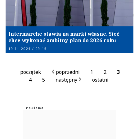
Intermarche stawia na marki własne. Sieć
chce wykonać ambitny plan do 2026 roku
19.11.2024 / 09:15
początek
poprzedni
1
2
3
4
5
następny
ostatni