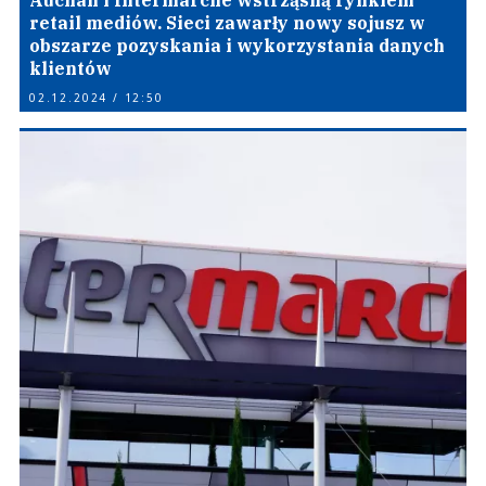
Auchan i Intermarche wstrząsną rynkiem
retail mediów. Sieci zawarły nowy sojusz w
obszarze pozyskania i wykorzystania danych
klientów
02.12.2024 / 12:50