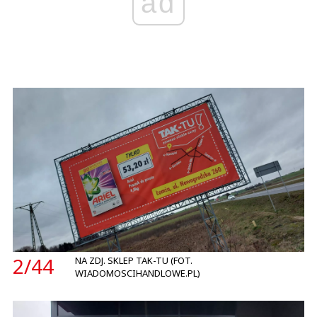
ad
2/
44
NA ZDJ. SKLEP TAK-TU (FOT.
WIADOMOSCIHANDLOWE.PL)