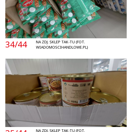
34/
44
NA ZDJ. SKLEP TAK-TU (FOT.
WIADOMOSCIHANDLOWE.PL)
NA ZDJ. SKLEP TAK-TU (FOT.