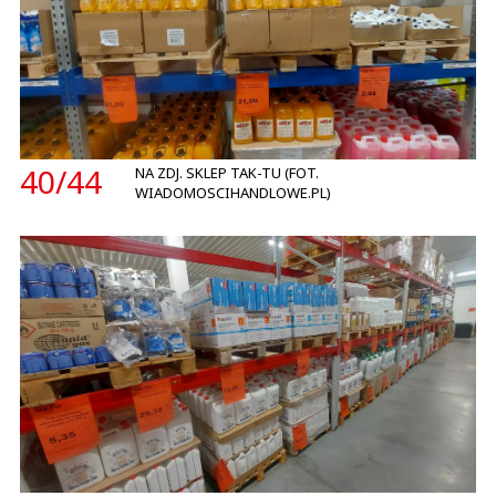
40/
44
NA ZDJ. SKLEP TAK-TU (FOT.
WIADOMOSCIHANDLOWE.PL)