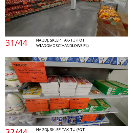
31/
44
NA ZDJ. SKLEP TAK-TU (FOT.
WIADOMOSCIHANDLOWE.PL)
32/
44
NA ZDJ. SKLEP TAK-TU (FOT.