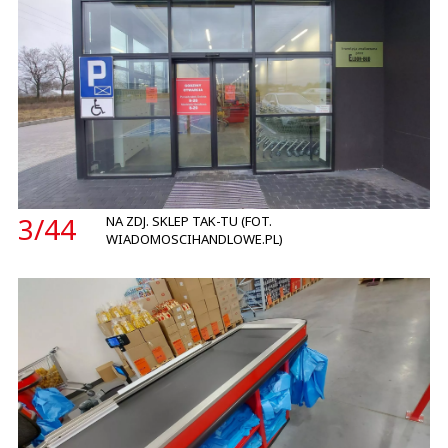
3/
44
NA ZDJ. SKLEP TAK-TU (FOT.
WIADOMOSCIHANDLOWE.PL)