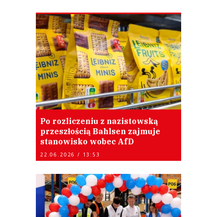
Po rozliczeniu z nazistowską
przeszłością Bahlsen zajmuje
stanowisko wobec AfD
22.06.2026 / 13:53