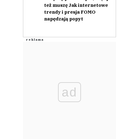
też muszę Jak internetowe
trendy i presja FOMO
napędzają popyt
ad