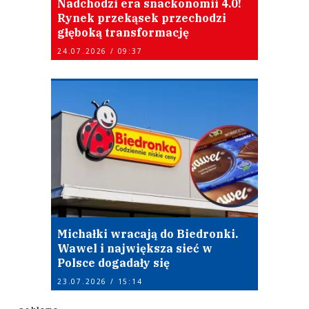
Nadchodzi era snackonomii 4.0!
Rynek przekąsek przechodzi
głęboką transformację
24.07.2026 / 09:37
Michałki wracają do Biedronki.
Wawel i największa sieć w
Polsce dogadały się
23.07.2026 / 15:14