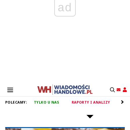
ad
POLECAMY:
TYLKO U NAS
RAPORTY I ANALIZY
RET
RYNEK SŁODYCZY I PRZEKĄSEK