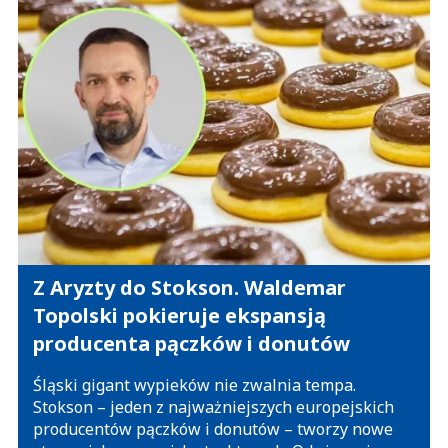
Z Aryzty do Stokson. Waldemar
Topolski pokieruje ekspansją
producenta pączków i donutów
Śląski gigant wypieków nie zwalnia tempa.
Stokson – jeden z najważniejszych europejskich
producentów pączków i donutów – tworzy nowe