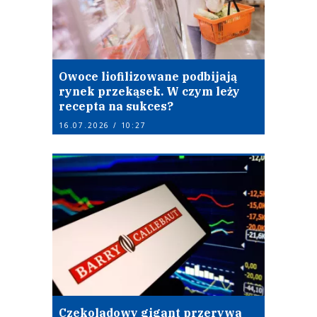
Owoce liofilizowane podbijają
rynek przekąsek. W czym leży
recepta na sukces?
16.07.2026 / 10:27
Czekoladowy gigant przerywa