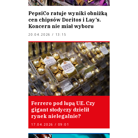
PepsiCo ratuje wyniki obniżką
cen chipsów Doritos i Lay‘s.
Koncern nie miał wyboru
20.04.2026 / 13:15
Ferrero pod lupą UE. Czy
gigant słodyczy dzielił
rynek nielegalnie?
17.04.2026 / 09:01