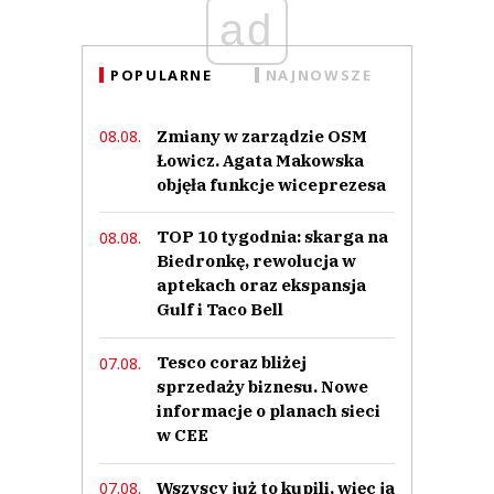
ad
POPULARNE
NAJNOWSZE
Zmiany w zarządzie OSM
08.08.
Łowicz. Agata Makowska
objęła funkcje wiceprezesa
TOP 10 tygodnia: skarga na
08.08.
Biedronkę, rewolucja w
aptekach oraz ekspansja
Gulf i Taco Bell
Tesco coraz bliżej
07.08.
sprzedaży biznesu. Nowe
informacje o planach sieci
w CEE
Wszyscy już to kupili, więc ja
07.08.