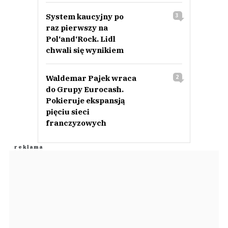
System kaucyjny po
3
raz pierwszy na
Pol‘and‘Rock. Lidl
chwali się wynikiem
Waldemar Pajek wraca
2
do Grupy Eurocash.
Pokieruje ekspansją
pięciu sieci
franczyzowych