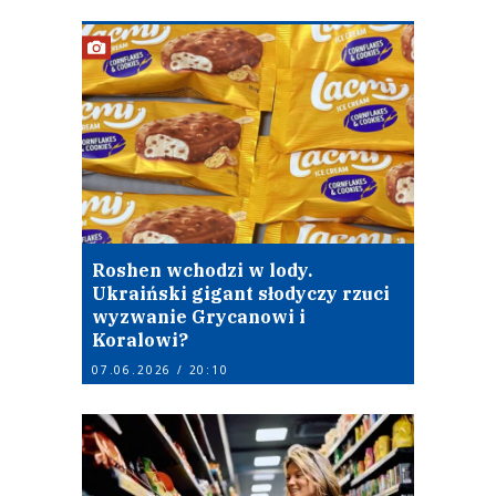
Roshen wchodzi w lody.
Ukraiński gigant słodyczy rzuci
wyzwanie Grycanowi i
Koralowi?
07.06.2026 / 20:10