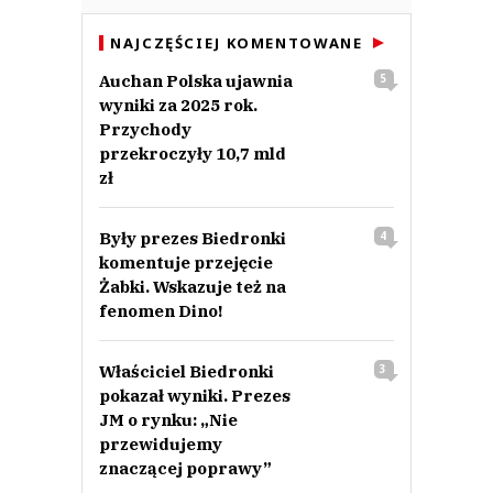
NAJCZĘŚCIEJ KOMENTOWANE
Auchan Polska ujawnia
5
wyniki za 2025 rok.
Przychody
przekroczyły 10,7 mld
zł
Były prezes Biedronki
4
komentuje przejęcie
Żabki. Wskazuje też na
fenomen Dino!
Właściciel Biedronki
3
pokazał wyniki. Prezes
JM o rynku: „Nie
przewidujemy
znaczącej poprawy”