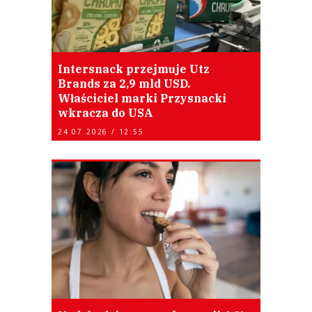
Intersnack przejmuje Utz
Brands za 2,9 mld USD.
Właściciel marki Przysnacki
wkracza do USA
24.07.2026 / 12:55