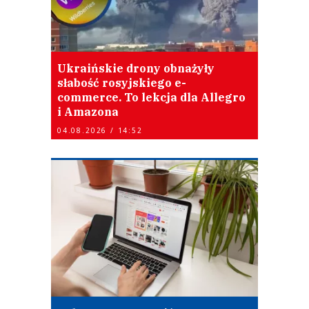
Ukraińskie drony obnażyły
słabość rosyjskiego e-
commerce. To lekcja dla Allegro
i Amazona
04.08.2026 / 14:52