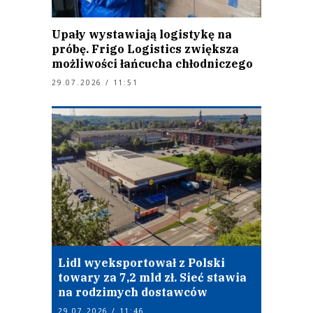
Upały wystawiają logistykę na
próbę. Frigo Logistics zwiększa
możliwości łańcucha chłodniczego
29.07.2026 / 11:51
Lidl wyeksportował z Polski
towary za 7,2 mld zł. Sieć stawia
na rodzimych dostawców
29.07.2026 / 11:46