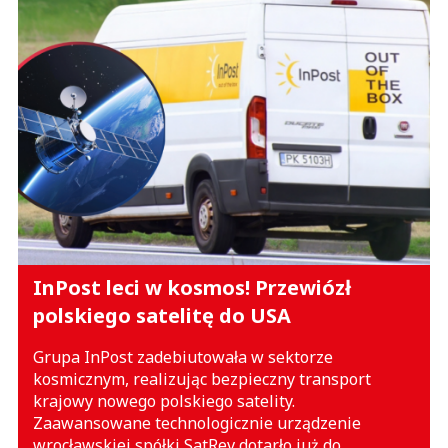
InPost leci w kosmos! Przewiózł
polskiego satelitę do USA
Grupa InPost zadebiutowała w sektorze
kosmicznym, realizując bezpieczny transport
krajowy nowego polskiego satelity.
Zaawansowane technologicznie urządzenie
wrocławskiej spółki SatRev dotarło już do