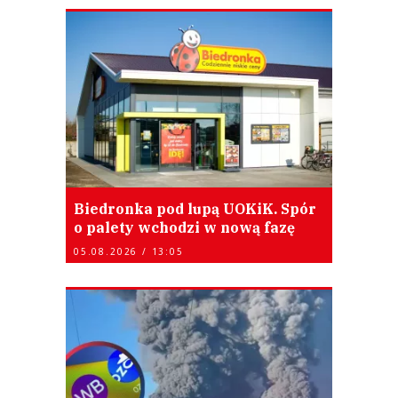
Biedronka pod lupą UOKiK. Spór
o palety wchodzi w nową fazę
05.08.2026 / 13:05