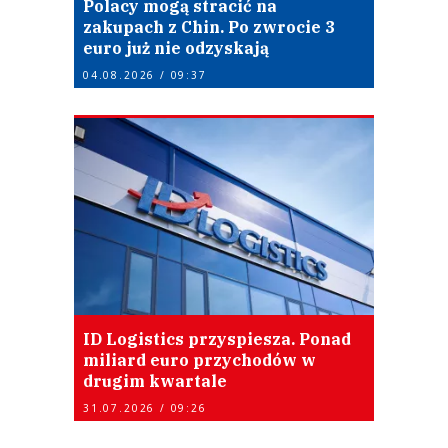
Polacy mogą stracić na
zakupach z Chin. Po zwrocie 3
euro już nie odzyskają
04.08.2026 / 09:37
ID Logistics przyspiesza. Ponad
miliard euro przychodów w
drugim kwartale
31.07.2026 / 09:26