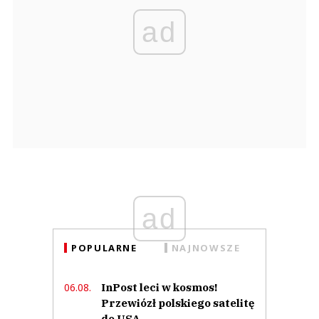
ad
ad
POPULARNE
NAJNOWSZE
InPost leci w kosmos!
06.08.
Przewiózł polskiego satelitę
do USA