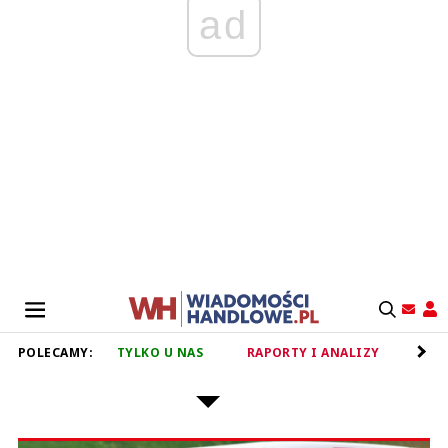
ad
POLECAMY:
TYLKO U NAS
RAPORTY I ANALIZY
RET
ŁAŃCUCH DOSTAW