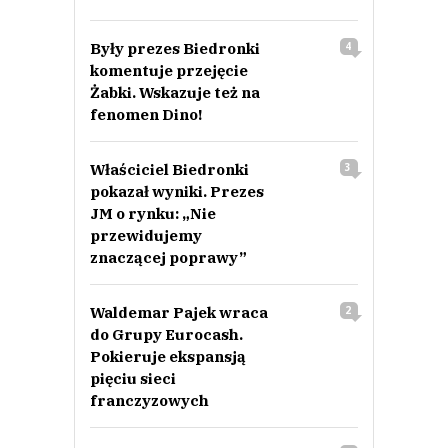
Były prezes Biedronki
4
komentuje przejęcie
Żabki. Wskazuje też na
fenomen Dino!
Właściciel Biedronki
3
pokazał wyniki. Prezes
JM o rynku: „Nie
przewidujemy
znaczącej poprawy”
Waldemar Pajek wraca
2
do Grupy Eurocash.
Pokieruje ekspansją
pięciu sieci
franczyzowych