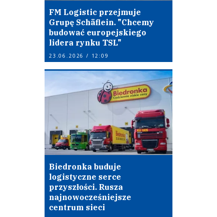
FM Logistic przejmuje
Grupę Schäflein. "Chcemy
budować europejskiego
lidera rynku TSL"
23.06.2026 / 12:09
Biedronka buduje
logistyczne serce
przyszłości. Rusza
najnowocześniejsze
centrum sieci