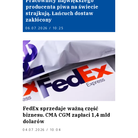
Pracownicy największego
producenta piwa na świecie
strajkują. Łańcuch dostaw
zakłócony
06.07.2026 / 10:25
FedEx sprzedaje ważną część
biznesu. CMA CGM zapłaci 1,4 mld
dolarów
04.07.2026 / 10:04