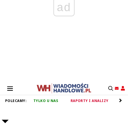
ad
POLECAMY:
TYLKO U NAS
RAPORTY I ANALIZY
RET
RYNEK NAPOJÓW, SOKÓW, NEKTARÓW I WODY