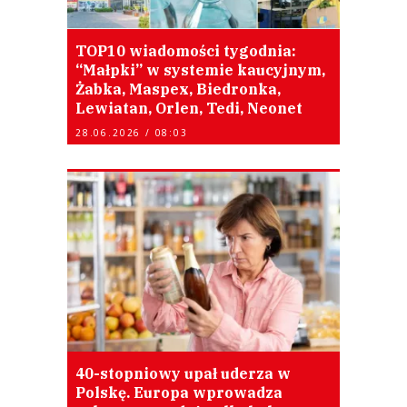
TOP10 wiadomości tygodnia:
“Małpki” w systemie kaucyjnym,
Żabka, Maspex, Biedronka,
Lewiatan, Orlen, Tedi, Neonet
28.06.2026 / 08:03
40-stopniowy upał uderza w
Polskę. Europa wprowadza