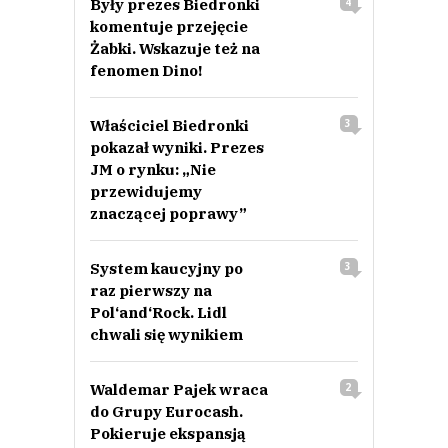
Były prezes Biedronki
4
komentuje przejęcie
Żabki. Wskazuje też na
fenomen Dino!
Właściciel Biedronki
3
pokazał wyniki. Prezes
JM o rynku: „Nie
przewidujemy
znaczącej poprawy”
System kaucyjny po
3
raz pierwszy na
Pol‘and‘Rock. Lidl
chwali się wynikiem
Waldemar Pajek wraca
2
do Grupy Eurocash.
Pokieruje ekspansją