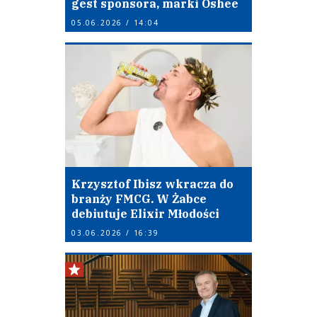
gest sponsora, marki Oshee
05.06.2026 / 14:04
Krzysztof Ibisz wkracza do
branży FMCG. W Żabce
debiutuje Elixir Młodości
03.06.2026 / 16:39