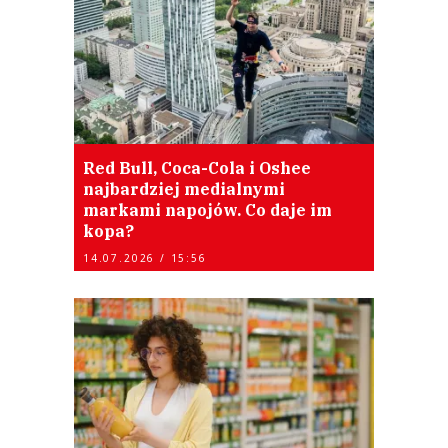
Red Bull, Coca-Cola i Oshee
najbardziej medialnymi
markami napojów. Co daje im
kopa?
14.07.2026 / 15:56