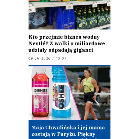
Kto przejmie biznes wodny
Nestlé? Z walki o miliardowe
udziały odpadają giganci
09.06.2026 / 10:07
Maja Chwalińska i jej mama
zostają w Paryżu. Piękny