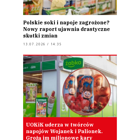
Polskie soki i napoje zagrożone?
Nowy raport ujawnia drastyczne
skutki zmian
13.07.2026 / 14:35
UOKiK uderza w twórców
napojów Wojanek i Palionek.
Grożą im milionowe kary