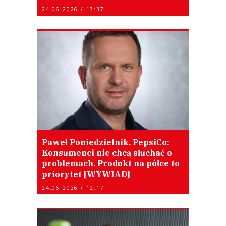
24.06.2026 / 17:37
Paweł Poniedzielnik, PepsiCo:
Konsumenci nie chcą słuchać o
problemach. Produkt na półce to
priorytet [WYWIAD]
24.06.2026 / 12:17