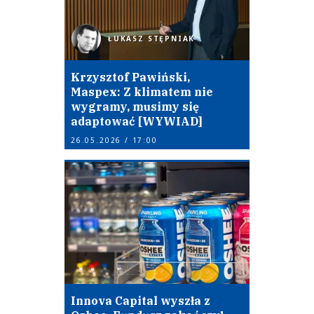
ŁUKASZ STĘPNIAK
Krzysztof Pawiński,
Maspex: Z klimatem nie
wygramy, musimy się
adaptować [WYWIAD]
26.05.2026 / 17:00
Innova Capital wyszła z