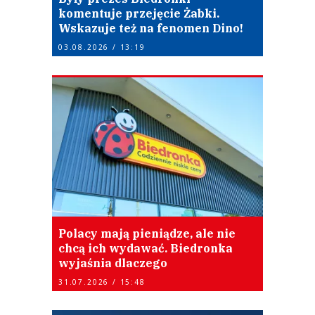
komentuje przejęcie Żabki.
Wskazuje też na fenomen Dino!
03.08.2026 / 13:19
Polacy mają pieniądze, ale nie
chcą ich wydawać. Biedronka
wyjaśnia dlaczego
31.07.2026 / 15:48