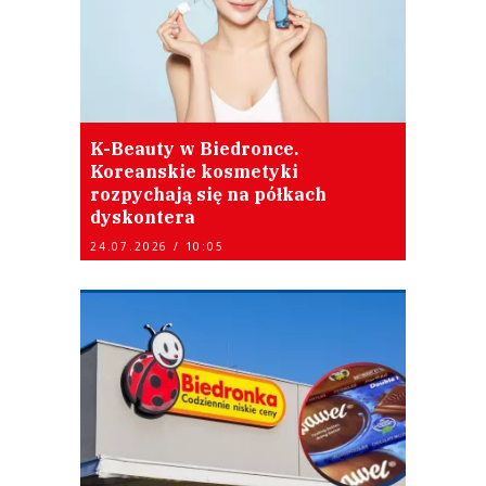
K-Beauty w Biedronce.
Koreanskie kosmetyki
rozpychają się na półkach
dyskontera
24.07.2026 / 10:05