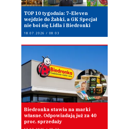
TOP 10 tygodnia: 7-Eleven
wejdzie do Żabki, a GK Specjał
nie boi się Lidla i Biedronki
18.07.2026 / 08:03
Biedronka stawia na marki
własne. Odpowiadają już za 40
proc. sprzedaży