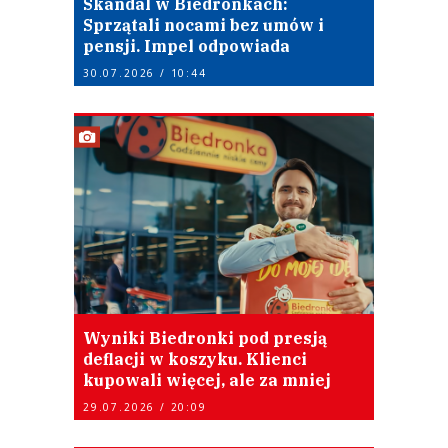
Skandal w Biedronkach:
Sprzątali nocami bez umów i
pensji. Impel odpowiada
30.07.2026 / 10:44
Wyniki Biedronki pod presją
deflacji w koszyku. Klienci
kupowali więcej, ale za mniej
29.07.2026 / 20:09