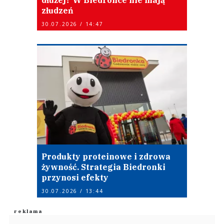
dłużej? W Biedronce nie mają
złudzeń
30.07.2026 / 14:47
Produkty proteinowe i zdrowa
żywność. Strategia Biedronki
przynosi efekty
30.07.2026 / 13:44