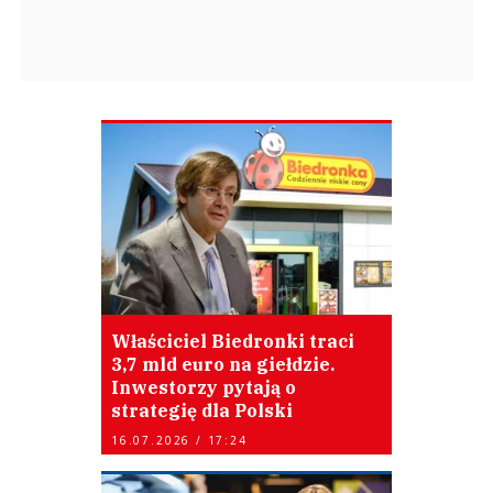
Właściciel Biedronki traci
3,7 mld euro na giełdzie.
Inwestorzy pytają o
strategię dla Polski
16.07.2026 / 17:24