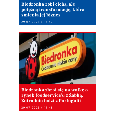
Biedronka robi cichą, ale
potężną transformację, która
zmienia jej biznes
29.07.2026 / 13:57
Biedronka zbroi się na walkę o
rynek foodservice’u z Żabką.
Zatrudnia ludzi z Portugalii
29.07.2026 / 11:48