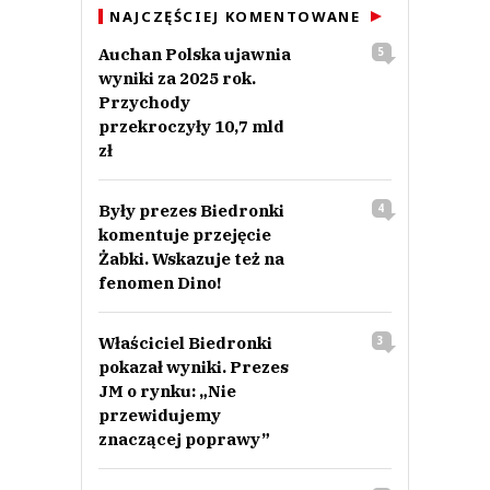
NAJCZĘŚCIEJ KOMENTOWANE
Auchan Polska ujawnia
5
wyniki za 2025 rok.
Przychody
przekroczyły 10,7 mld
zł
Były prezes Biedronki
4
komentuje przejęcie
Żabki. Wskazuje też na
fenomen Dino!
Właściciel Biedronki
3
pokazał wyniki. Prezes
JM o rynku: „Nie
przewidujemy
znaczącej poprawy”