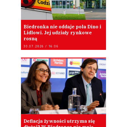
Biedronka nie oddaje pola Dino i
Lidlowi. Jej udziały rynkowe
rosną
30.07.2026 / 16:06
Deflacja żywności utrzyma się