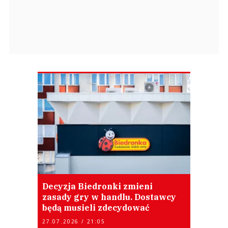
Decyzja Biedronki zmieni
zasady gry w handlu. Dostawcy
będą musieli zdecydować
27.07.2026 / 21:05