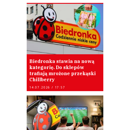
Biedronka stawia na nową
kategorię. Do sklepów
trafiają mrożone przekąski
Chillberry
14.07.2026 / 17:57