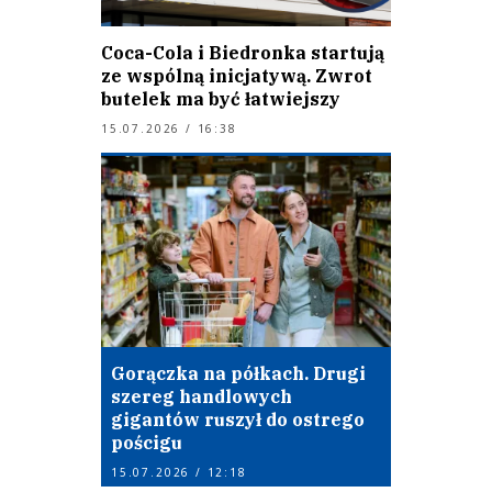
Coca-Cola i Biedronka startują
ze wspólną inicjatywą. Zwrot
butelek ma być łatwiejszy
15.07.2026 / 16:38
Gorączka na półkach. Drugi
szereg handlowych
gigantów ruszył do ostrego
pościgu
15.07.2026 / 12:18