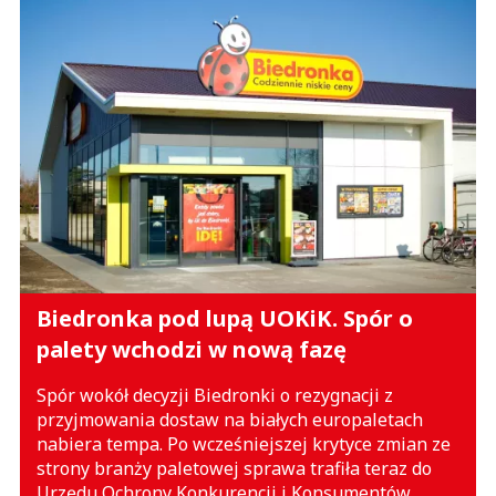
Biedronka pod lupą UOKiK. Spór o
palety wchodzi w nową fazę
Spór wokół decyzji Biedronki o rezygnacji z
przyjmowania dostaw na białych europaletach
nabiera tempa. Po wcześniejszej krytyce zmian ze
strony branży paletowej sprawa trafiła teraz do
Urzędu Ochrony Konkurencji i Konsumentów.