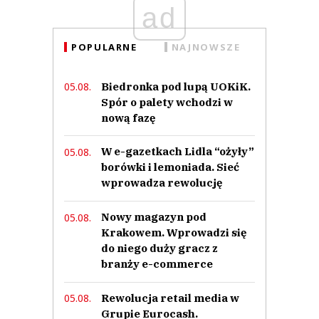
ad
POPULARNE
NAJNOWSZE
Biedronka pod lupą UOKiK.
05.08.
Spór o palety wchodzi w
nową fazę
W e-gazetkach Lidla “ożyły”
05.08.
borówki i lemoniada. Sieć
wprowadza rewolucję
Nowy magazyn pod
05.08.
Krakowem. Wprowadzi się
do niego duży gracz z
branży e-commerce
Rewolucja retail media w
05.08.
Grupie Eurocash.