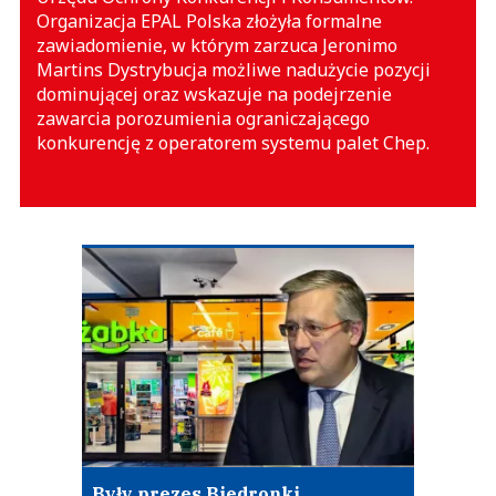
Organizacja EPAL Polska złożyła formalne
zawiadomienie, w którym zarzuca Jeronimo
Martins Dystrybucja możliwe nadużycie pozycji
dominującej oraz wskazuje na podejrzenie
zawarcia porozumienia ograniczającego
konkurencję z operatorem systemu palet Chep.
Były prezes Biedronki