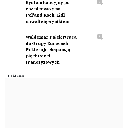
System kaucyjny po
2
raz pierwszy na
Pol‘and‘Rock. Lidl
chwali się wynikiem
Waldemar Pajek wraca
2
do Grupy Eurocash.
Pokieruje ekspansją
pięciu sieci
franczyzowych