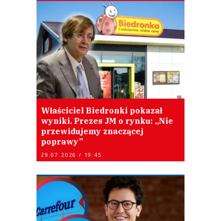
Właściciel Biedronki pokazał
wyniki. Prezes JM o rynku: „Nie
przewidujemy znaczącej
poprawy”
29.07.2026 / 19:45