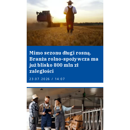
Mimo sezonu długi rosną.
Branża rolno-spożywcza ma
już blisko 800 mln zł
zaległości
23.07.2026 / 14:07