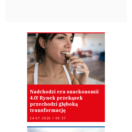
Nadchodzi era snackonomii
4.0! Rynek przekąsek
przechodzi głęboką
transformację
24.07.2026 / 09:37