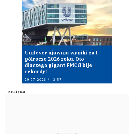
Unilever ujawnia wyniki za I
półrocze 2026 roku. Oto
dlaczego gigant FMCG bije
rekordy!
29.07.2026 / 12:57