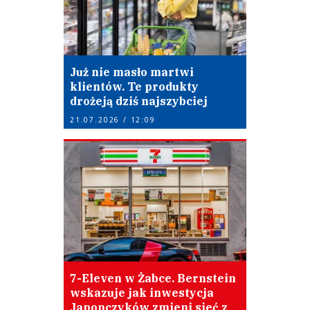
Już nie masło martwi
klientów. Te produkty
drożeją dziś najszybciej
21.07.2026 / 12:09
7-Eleven w Żabce. Bernstein
wskazuje jak inwestycja
Japonczyków zmieni sieć z