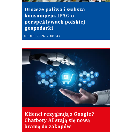
Droższe paliwa i słabsza
konsumpcja. IPAG o
perspektywach polskiej
gospodarki
06.08.2026 / 08:47
Klienci rezygnują z Google?
Chatboty AI stają się nową
bramą do zakupów