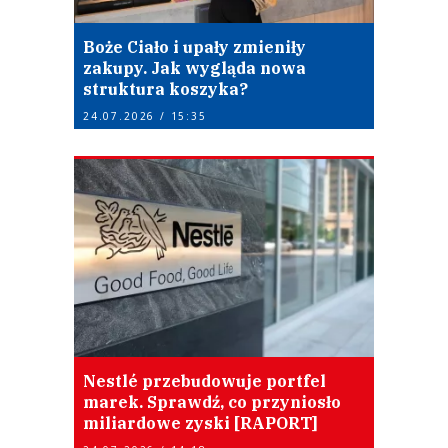
Boże Ciało i upały zmieniły
zakupy. Jak wygląda nowa
struktura koszyka?
24.07.2026 / 15:35
Nestlé przebudowuje portfel
marek. Sprawdź, co przyniosło
miliardowe zyski [RAPORT]