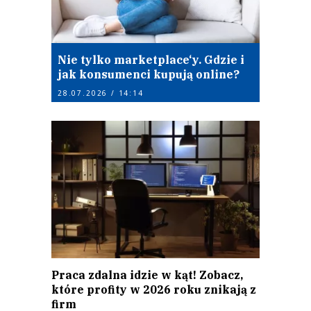
Nie tylko marketplace‘y. Gdzie i
jak konsumenci kupują online?
28.07.2026 / 14:14
Praca zdalna idzie w kąt! Zobacz,
które profity w 2026 roku znikają z
firm