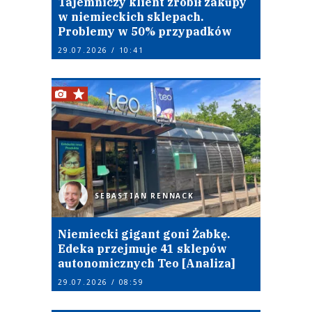
Tajemniczy klient zrobił zakupy
w niemieckich sklepach.
Problemy w 50% przypadków
29.07.2026 / 10:41
SEBASTIAN RENNACK
Niemiecki gigant goni Żabkę.
Edeka przejmuje 41 sklepów
autonomicznych Teo [Analiza]
29.07.2026 / 08:59