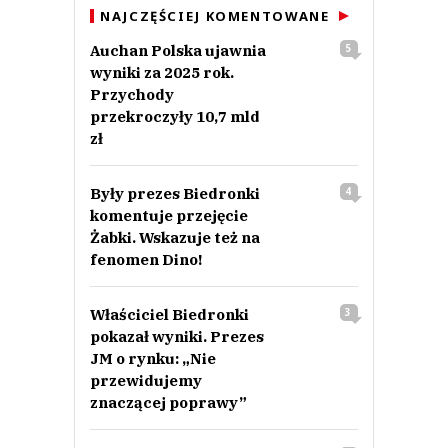
NAJCZĘŚCIEJ KOMENTOWANE
Auchan Polska ujawnia
5
wyniki za 2025 rok.
Przychody
przekroczyły 10,7 mld
zł
Były prezes Biedronki
4
komentuje przejęcie
Żabki. Wskazuje też na
fenomen Dino!
Właściciel Biedronki
3
pokazał wyniki. Prezes
JM o rynku: „Nie
przewidujemy
znaczącej poprawy”