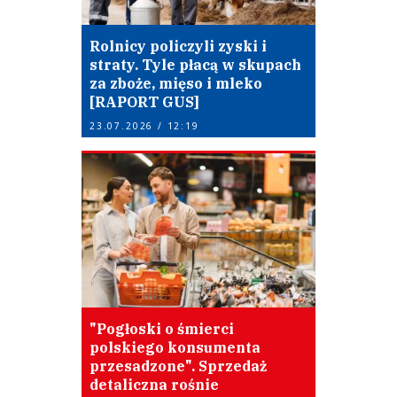
Rolnicy policzyli zyski i
straty. Tyle płacą w skupach
za zboże, mięso i mleko
[RAPORT GUS]
23.07.2026 / 12:19
"Pogłoski o śmierci
polskiego konsumenta
przesadzone". Sprzedaż
detaliczna rośnie