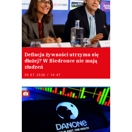
Deflacja żywności utrzyma się
dłużej? W Biedronce nie mają
złudzeń
30.07.2026 / 14:47