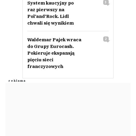
System kaucyjny po
3
raz pierwszy na
Pol‘and‘Rock. Lidl
chwali się wynikiem
Waldemar Pajek wraca
2
do Grupy Eurocash.
Pokieruje ekspansją
pięciu sieci
franczyzowych