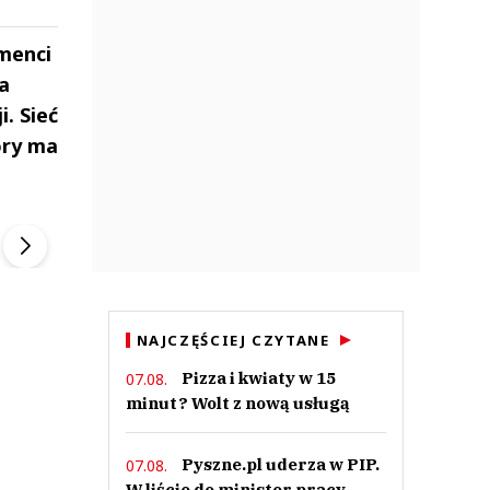
menci
a
. Sieć
óry ma
ek
Szefem być Sezon 2
Marcin Przybysz
▶
▶
NAJCZĘŚCIEJ CZYTANE
Pizza i kwiaty w 15
07.08.
minut? Wolt z nową usługą
Pyszne.pl uderza w PIP.
07.08.
W liście do minister pracy