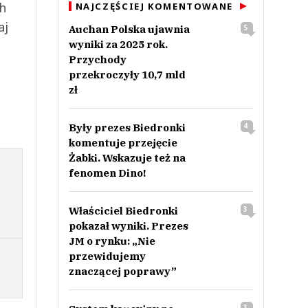
ch
NAJCZĘŚCIEJ KOMENTOWANE
aj
Auchan Polska ujawnia
5
wyniki za 2025 rok.
Przychody
przekroczyły 10,7 mld
zł
Były prezes Biedronki
4
komentuje przejęcie
Żabki. Wskazuje też na
fenomen Dino!
Właściciel Biedronki
3
pokazał wyniki. Prezes
JM o rynku: „Nie
przewidujemy
znaczącej poprawy”
3