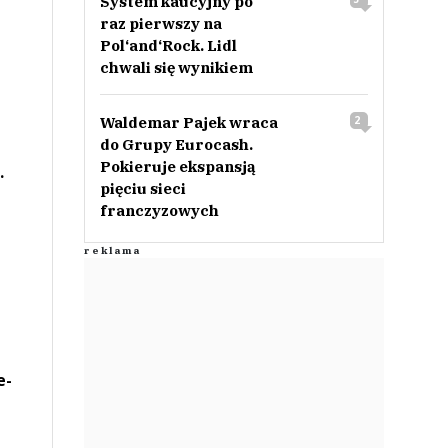
System kaucyjny po
raz pierwszy na
Pol‘and‘Rock. Lidl
chwali się wynikiem
Waldemar Pajek wraca
2
do Grupy Eurocash.
Pokieruje ekspansją
.
pięciu sieci
franczyzowych
e-