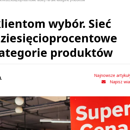
e kilkudziesięcioprocentowe rabaty na całe kategorie produktów
klientom wybór. Sieć
dziesięcioprocentowe
kategorie produktów
Najnowsze artykuł
L
Napisz wi