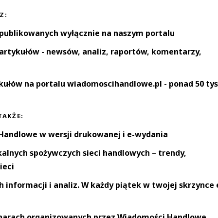
Z:
 publikowanych wyłącznie na naszym portalu
artykułów - newsów, analiz, raportów, komentarzy,
kułów na portalu wiadomoscihandlowe.pl - ponad 50 tys
TAKŻE:
andlowe w wersji drukowanej i e-wydania
okalnych spożywczych sieci handlowych – trendy,
ieci
informacji i analiz. W każdy piątek w twojej skrzynce 
narach organizowanych przez Wiadomości Handlowe