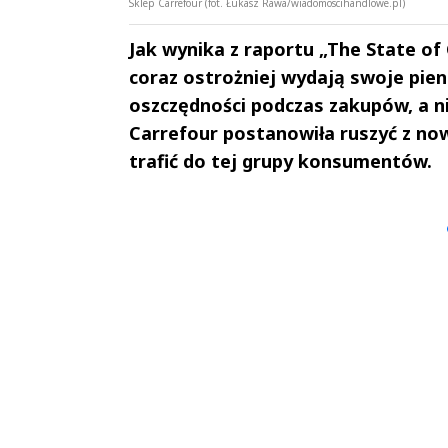
Sklep Carrefour (fot. Łukasz Rawa/wiadomoscihandlowe.pl)
Jak wynika z raportu „The State o
coraz ostrożniej wydają swoje pie
oszczędności podczas zakupów, a n
Carrefour postanowiła ruszyć z 
trafić do tej grupy konsumentów.
Andrzej i Marta
Marta i An
Sterniccy
Sterniccy
▶
▶