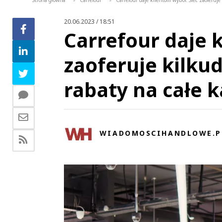
Strona główna
Carrefour
Carrefour daje klientom wybór. Sieć zaoferuj
>
>
20.06.2023 / 18:51
Carrefour daje 
zaoferuje kilku
rabaty na całe 
WIADOMOSCIHANDLOWE.P