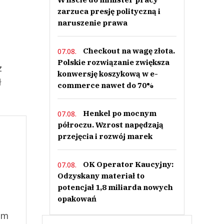
zarzuca presję polityczną i
naruszenie prawa
Checkout na wagę złota.
07.08.
Polskie rozwiązanie zwiększa
z
konwersję koszykową w e-
ł
commerce nawet do 70%
Henkel po mocnym
07.08.
półroczu. Wzrost napędzają
przejęcia i rozwój marek
OK Operator Kaucyjny:
07.08.
Odzyskany materiał to
potencjał 1,8 miliarda nowych
opakowań
ym