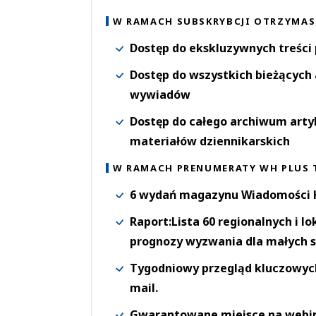
W RAMACH SUBSKRYBCJI OTRZYMAS
Dostęp do ekskluzywnych treści
Dostęp do wszystkich bieżących 
wywiadów
Dostęp do całego archiwum arty
materiałów dziennikarskich
W RAMACH PRENUMERATY WH PLUS 
6 wydań magazynu Wiadomości H
Raport:Lista 60 regionalnych i l
prognozy wyzwania dla małych s
Tygodniowy przegląd kluczowych 
mail.
Gwarantowane miejsce na webi