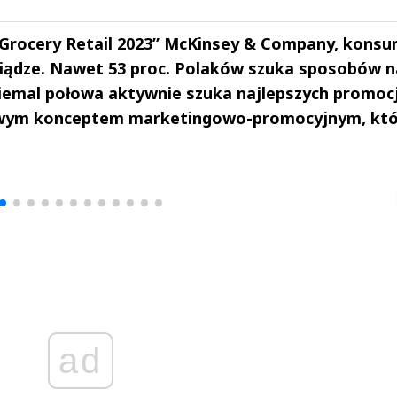
f Grocery Retail 2023” McKinsey & Company, konsu
niądze. Nawet 53 proc. Polaków szuka sposobów n
iemal połowa aktywnie szuka najlepszych promocji
nowym konceptem marketingowo-promocyjnym, kt
drzej
Michał Stężalski
FineDiningWe
▶
▶
ad