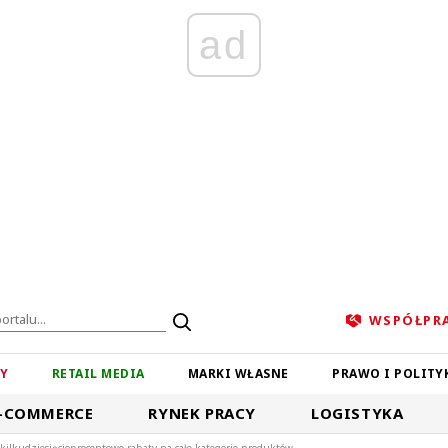
ad
WSPÓŁPR
ZY
RETAIL MEDIA
MARKI WŁASNE
PRAWO I POLITY
-COMMERCE
RYNEK PRACY
LOGISTYKA