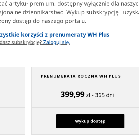
tać artykuł premium, dostępny wyłącznie dla naszy
jonalne dziennikarstwo. Wykup subskrypcję i uzysk
zony dostęp do naszego portalu.
wszystkie korzyści z prenumeraty WH Plus
dasz subskrybcję?
Zaloguj się.
PRENUMERATA ROCZNA WH PLUS
399,99
zł - 365 dni
Wykup dostęp