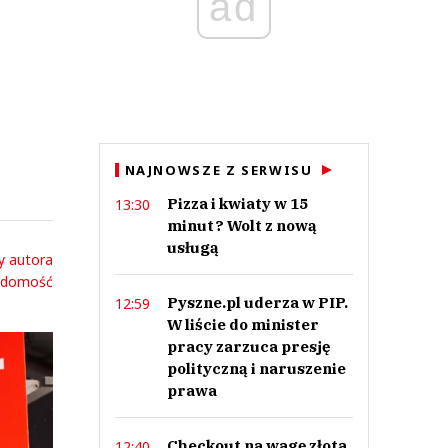
ad
NAJNOWSZE Z SERWISU
Pizza i kwiaty w 15
13:30
minut? Wolt z nową
usługą
y autora
adomość
Pyszne.pl uderza w PIP.
12:59
W liście do minister
pracy zarzuca presję
polityczną i naruszenie
prawa
Checkout na wagę złota.
12:40