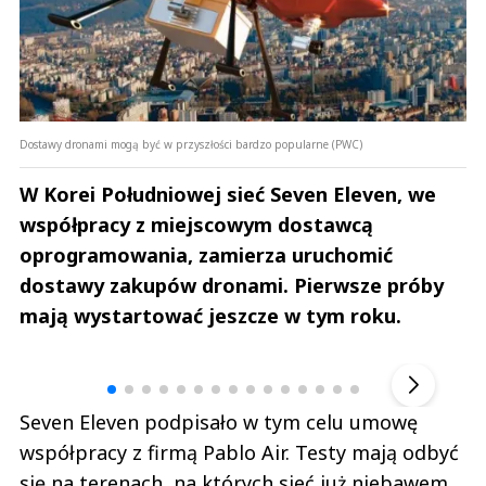
Dostawy dronami mogą być w przyszłości bardzo popularne (PWC)
W Korei Południowej sieć Seven Eleven, we
współpracy z miejscowym dostawcą
oprogramowania, zamierza uruchomić
dostawy zakupów dronami. Pierwsze próby
mają wystartować jeszcze w tym roku.
Andrzej i Marta Sterniccy
Marta i 
▶
Seven Eleven podpisało w tym celu umowę
współpracy z firmą Pablo Air. Testy mają odbyć
się na terenach, na których sieć już niebawem