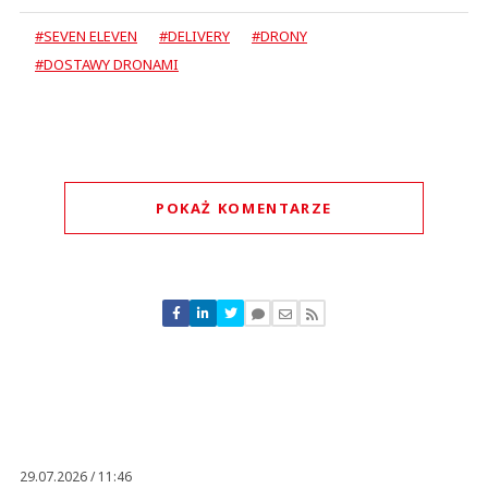
#SEVEN ELEVEN
#DELIVERY
#DRONY
#DOSTAWY DRONAMI
POKAŻ KOMENTARZE
Komentarze (
0
)
Nie znaleziono komentarzy
Zostaw swoje komentarze
Imię (Wymagane)
Anuluj
Prześlij komentarz
29.07.2026 / 11:46