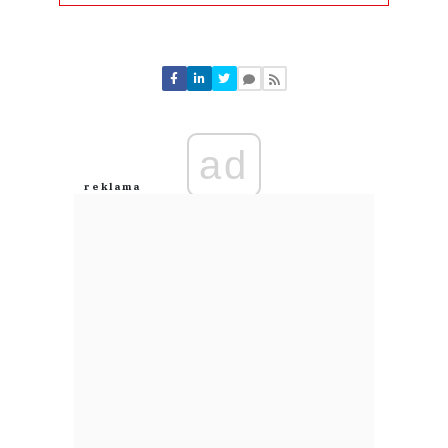
Komentarze (
0
)
Nie znaleziono komentarzy
Zostaw swoje komentarze
Imię (Wymagane)
ad
Anuluj
Prześlij komentarz