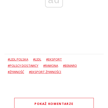
#LIDL POLSKA
#LIDL
#EKSPORT
#POLSCY DOSTAWCY
#RAWONA
#BIMARO
#ŻYWNOŚĆ
#EKSPORT ŻYWNOŚCI
POKAŻ KOMENTARZE