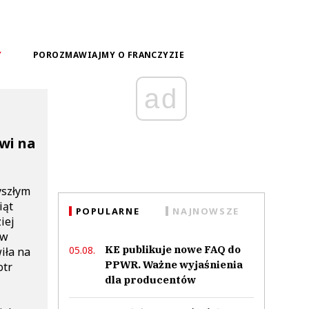
Y
POROZMAWIAJMY O FRANCZYZIE
ad
wi na
yszłym
iąt
POPULARNE
NAJNOWSZE
iej
 w
KE publikuje nowe FAQ do
05.08.
iła na
PPWR. Ważne wyjaśnienia
otr
dla producentów