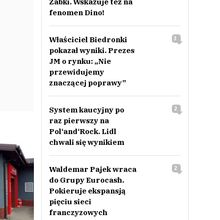
Żabki. Wskazuje też na
fenomen Dino!
Właściciel Biedronki
3
pokazał wyniki. Prezes
JM o rynku: „Nie
przewidujemy
znaczącej poprawy”
System kaucyjny po
2
raz pierwszy na
Pol‘and‘Rock. Lidl
chwali się wynikiem
Waldemar Pajek wraca
2
do Grupy Eurocash.
Pokieruje ekspansją
pięciu sieci
franczyzowych