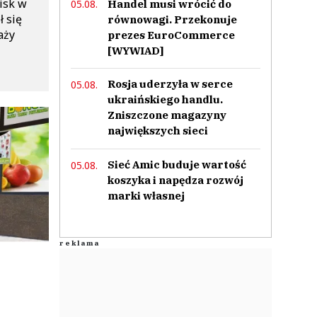
isk w
Handel musi wrócić do
05.08.
ł się
równowagi. Przekonuje
aży
prezes EuroCommerce
[WYWIAD]
Rosja uderzyła w serce
05.08.
ukraińskiego handlu.
Zniszczone magazyny
największych sieci
Sieć Amic buduje wartość
05.08.
koszyka i napędza rozwój
marki własnej