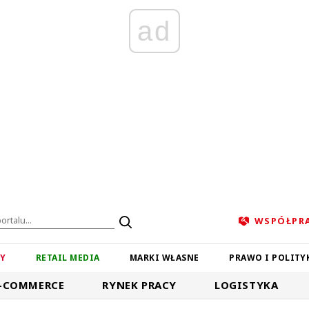
ad
WSPÓŁPR
ZY
RETAIL MEDIA
MARKI WŁASNE
PRAWO I POLITY
-COMMERCE
RYNEK PRACY
LOGISTYKA