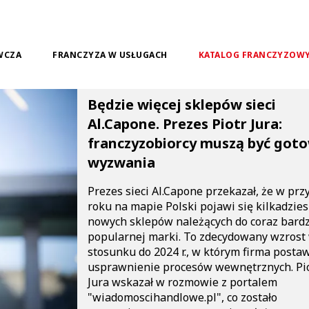
WCZA
FRANCZYZA W USŁUGACH
KATALOG FRANCZYZOW
Będzie więcej sklepów sieci
Al.Capone. Prezes Piotr Jura:
franczyzobiorcy muszą być goto
wyzwania
Prezes sieci Al.Capone przekazał, że w prz
roku na mapie Polski pojawi się kilkadzies
nowych sklepów należących do coraz bardz
popularnej marki. To zdecydowany wzrost
stosunku do 2024 r., w którym firma postaw
usprawnienie procesów wewnętrznych. Pi
Jura wskazał w rozmowie z portalem
"wiadomoscihandlowe.pl", co zostało