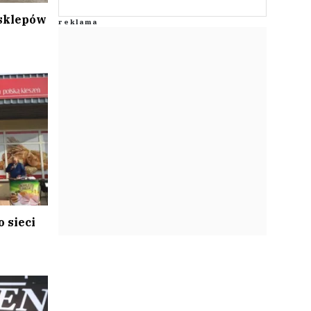
 sklepów
o sieci