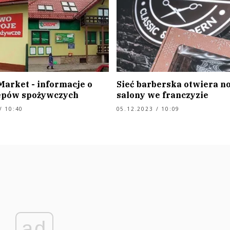
Market - informacje o
Sieć barberska otwiera n
lepów spożywczych
salony we franczyzie
/ 10:40
05.12.2023 / 10:09
ad