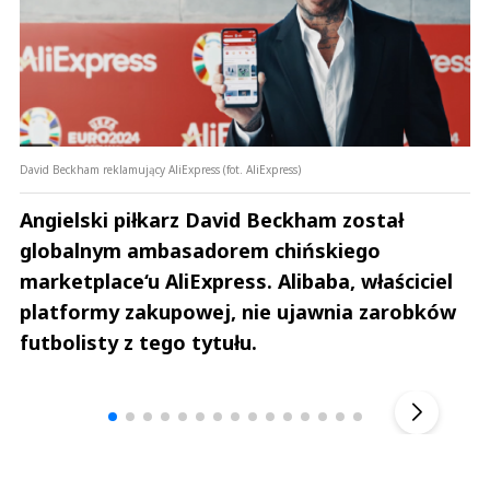
David Beckham reklamujący AliExpress (fot. AliExpress)
Angielski piłkarz David Beckham został
globalnym ambasadorem chińskiego
marketplace‘u AliExpress. Alibaba, właściciel
platformy zakupowej, nie ujawnia zarobków
futbolisty z tego tytułu.
Andrzej i Marta Sterniccy
Marta i 
▶