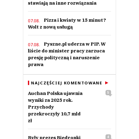
stawiają na inne rozwiązania
Pizza i kwiaty w 15 minut?
07.08.
Wolt z nową usługą
Pyszne.pl uderza w PIP. W
07.08.
liście do minister pracy zarzuca
presję polityczną i naruszenie
prawa
NAJCZĘŚCIEJ KOMENTOWANE
Auchan Polska ujawnia
5
wyniki za 2025 rok.
Przychody
przekroczyły 10,7 mld
zł
Były prezes Biedronki
4