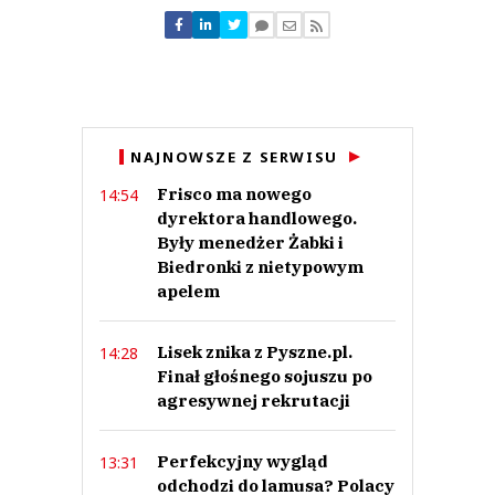
Nie znaleziono komentarzy
Zostaw swoje komentarze
Imię (Wymagane)
Anuluj
NAJNOWSZE Z SERWISU
Prześlij komentarz
Frisco ma nowego
14:54
dyrektora handlowego.
Były menedżer Żabki i
Biedronki z nietypowym
apelem
Lisek znika z Pyszne.pl.
14:28
Finał głośnego sojuszu po
agresywnej rekrutacji
Perfekcyjny wygląd
13:31
odchodzi do lamusa? Polacy