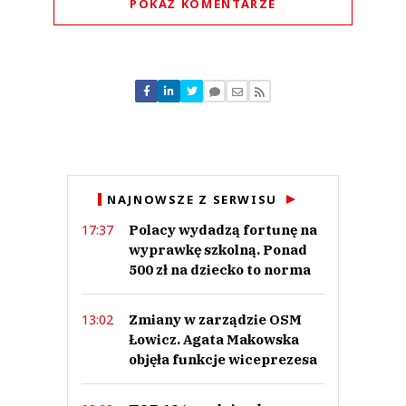
POKAŻ KOMENTARZE
Komentarze (
1
)
powlucinka
01.09.2017 / 19:50
NAJNOWSZE Z SERWISU
This comment was minimized by the moderator on the site
Polacy wydadzą fortunę na
17:37
Buraki - j a c y n k i dla chłopczyka i dziewczynki
wyprawkę szkolną. Ponad
powlucinka
Odpowiedz
500 zł na dziecko to norma
15
Zmiany w zarządzie OSM
13:02
0
Łowicz. Agata Makowska
objęła funkcje wiceprezesa
Nie znaleziono komentarzy
Zostaw swoje komentarze
Imię (Wymagane)