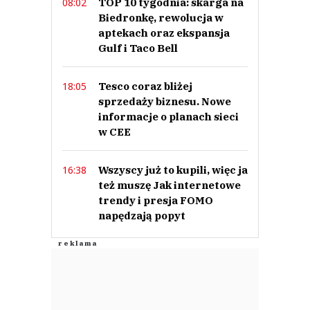
TOP 10 tygodnia: skarga na
08:02
Biedronkę, rewolucja w
aptekach oraz ekspansja
Anuluj
Gulf i Taco Bell
Prześlij komentarz
Tesco coraz bliżej
18:05
sprzedaży biznesu. Nowe
informacje o planach sieci
w CEE
Wszyscy już to kupili, więc ja
16:38
też muszę Jak internetowe
trendy i presja FOMO
napędzają popyt