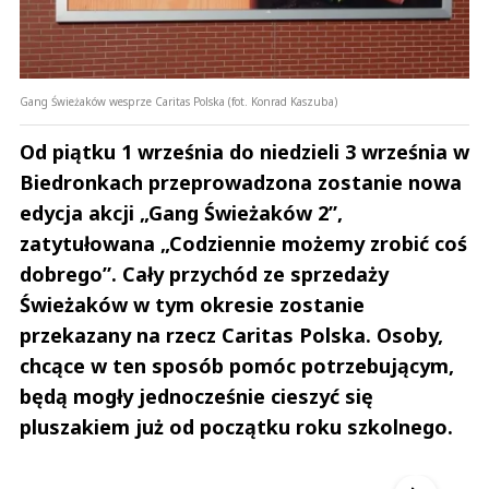
Gang Świeżaków wesprze Caritas Polska (fot. Konrad Kaszuba)
Od piątku 1 września do niedzieli 3 września w
Biedronkach przeprowadzona zostanie nowa
edycja akcji „Gang Świeżaków 2”,
zatytułowana „Codziennie możemy zrobić coś
dobrego”. Cały przychód ze sprzedaży
Świeżaków w tym okresie zostanie
przekazany na rzecz Caritas Polska. Osoby,
chcące w ten sposób pomóc potrzebującym,
będą mogły jednocześnie cieszyć się
pluszakiem już od początku roku szkolnego.
Andrzej i Marta Sterniccy
Marta i 
▶