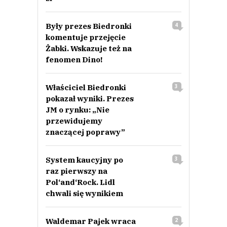
Były prezes Biedronki
4
komentuje przejęcie
Żabki. Wskazuje też na
fenomen Dino!
Właściciel Biedronki
3
pokazał wyniki. Prezes
JM o rynku: „Nie
przewidujemy
znaczącej poprawy”
System kaucyjny po
3
raz pierwszy na
Pol‘and‘Rock. Lidl
chwali się wynikiem
Waldemar Pajek wraca
2