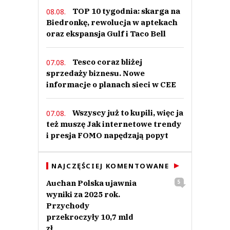
TOP 10 tygodnia: skarga na
08.08.
Biedronkę, rewolucja w aptekach
oraz ekspansja Gulf i Taco Bell
Tesco coraz bliżej
07.08.
sprzedaży biznesu. Nowe
informacje o planach sieci w CEE
Wszyscy już to kupili, więc ja
07.08.
też muszę Jak internetowe trendy
i presja FOMO napędzają popyt
NAJCZĘŚCIEJ KOMENTOWANE
Auchan Polska ujawnia
5
wyniki za 2025 rok.
Przychody
przekroczyły 10,7 mld
zł