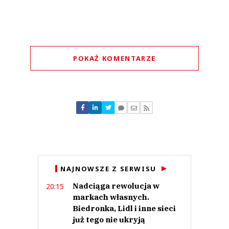
POKAŻ KOMENTARZE
Komentarze (
0
)
Nie znaleziono komentarzy
Zostaw swoje komentarze
Imię (Wymagane)
Anuluj
NAJNOWSZE Z SERWISU
Prześlij komentarz
Nadciąga rewolucja w
20:15
markach własnych.
Biedronka, Lidl i inne sieci
już tego nie ukryją