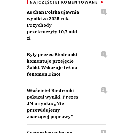
NAJCZĘŚCIEJ KOMENTOWANE
Auchan Polska ujawnia
5
wyniki za 2025 rok.
Przychody
przekroczyły 10,7 mld
zł
Były prezes Biedronki
4
komentuje przejęcie
Żabki. Wskazuje też na
fenomen Dino!
Właściciel Biedronki
3
pokazał wyniki. Prezes
JM o rynku: „Nie
przewidujemy
znaczącej poprawy”
System kaucyjny po
3