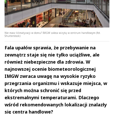
Nie masz klimatyzacji w domu? IMGW zaleca wizytę w centrum handlowym (fot.
Shutterstock)
Fala upałów sprawia, że przebywanie na
zewnątrz staje się nie tylko uciążliwe, ale
również niebezpieczne dla zdrowia. W
najnowszej ocenie biometeorologicznej
IMGW zwraca uwagę na wysokie ryzyko
przegrzania organizmu i wskazuje miejsca, w
których można schronić się przed
ekstremalnymi temperaturami. Dlaczego
wśród rekomendowanych lokalizacji znalazły
się centra handlowe?