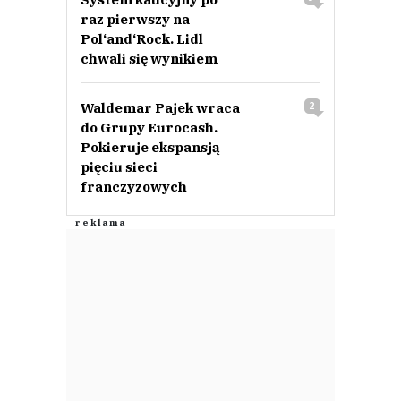
raz pierwszy na
Pol‘and‘Rock. Lidl
chwali się wynikiem
Waldemar Pajek wraca
2
do Grupy Eurocash.
Pokieruje ekspansją
pięciu sieci
franczyzowych