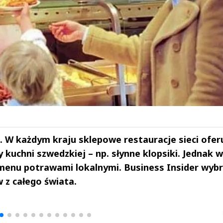
. W każdym kraju sklepowe restauracje sieci ofer
uchni szwedzkiej – np. słynne klopsiki. Jednak w
 menu potrawami lokalnymi. Business Insider wybr
 z całego świata.
drzej
Michał Stężalski
FineDiningWe
▶
▶