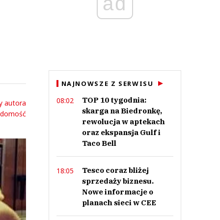
ad
NAJNOWSZE Z SERWISU
TOP 10 tygodnia:
08:02
y autora
skarga na Biedronkę,
adomość
rewolucja w aptekach
oraz ekspansja Gulf i
Taco Bell
Tesco coraz bliżej
18:05
sprzedaży biznesu.
Nowe informacje o
planach sieci w CEE