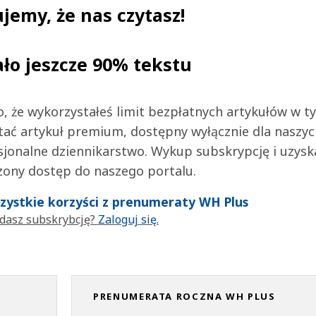
jemy, że nas czytasz!
ało jeszcze 90% tekstu
 to, że wykorzystałeś limit bezpłatnych artykułów w t
tać artykuł premium, dostępny wyłącznie dla naszy
jonalne dziennikarstwo. Wykup subskrypcję i uzysk
zony dostęp do naszego portalu.
wszystkie korzyści z prenumeraty WH Plus
dasz subskrybcję?
Zaloguj się.
PRENUMERATA ROCZNA WH PLUS