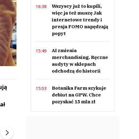
Wszyscy już to kupili,
16:38
więc ja też muszę Jak
internetowe trendy i
presja FOMO napędzają
popyt
AI zmienia
15:49
merchandising. Ręczne
audyty w sklepach
odchodzą do historii
ują
Botanika Farm szykuje
15:03
debiut na GPW. Chce
pozyskać 15 mln zł
ał
ek
Szefem być Sezon 2
Marcin Przybysz
▶
▶