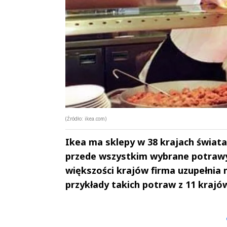
(Źródło: ikea.com)
Ikea ma sklepy w 38 krajach świata
przede wszystkim wybrane potrawy k
większości krajów firma uzupełnia
przykłady takich potraw z 11 krajów
Andrzej i Marta
Marta i An
Sterniccy
Sterniccy
▶
▶