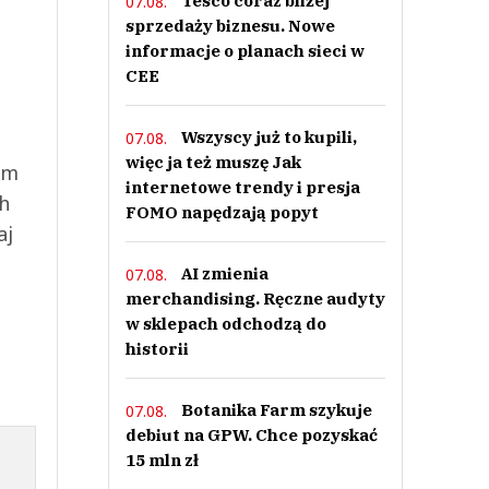
Tesco coraz bliżej
07.08.
sprzedaży biznesu. Nowe
informacje o planach sieci w
CEE
Wszyscy już to kupili,
07.08.
więc ja też muszę Jak
ym
internetowe trendy i presja
ch
FOMO napędzają popyt
aj
AI zmienia
07.08.
merchandising. Ręczne audyty
w sklepach odchodzą do
historii
Botanika Farm szykuje
07.08.
debiut na GPW. Chce pozyskać
15 mln zł