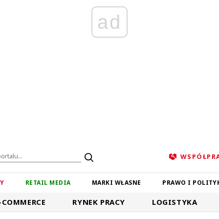
ad
WSPÓŁPR
ZY
RETAIL MEDIA
MARKI WŁASNE
PRAWO I POLITY
-COMMERCE
RYNEK PRACY
LOGISTYKA