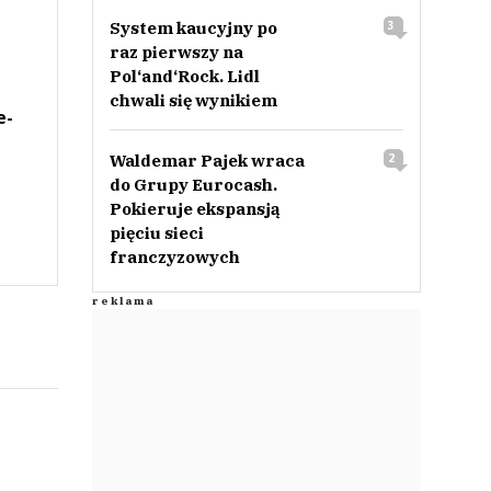
System kaucyjny po
3
raz pierwszy na
Pol‘and‘Rock. Lidl
chwali się wynikiem
e-
Waldemar Pajek wraca
2
do Grupy Eurocash.
Pokieruje ekspansją
pięciu sieci
franczyzowych