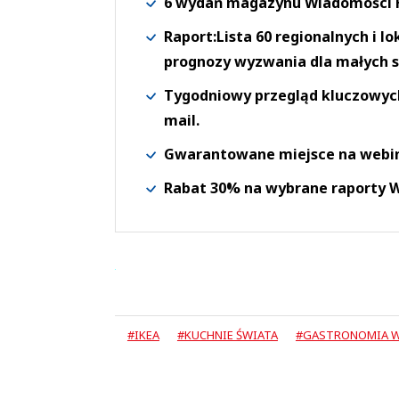
6 wydań magazynu Wiadomości H
Raport:Lista 60 regionalnych i l
prognozy wyzwania dla małych s
Tygodniowy przegląd kluczowych 
mail.
Gwarantowane miejsce na webi
Rabat 30% na wybrane raporty
#IKEA
#KUCHNIE ŚWIATA
#GASTRONOMIA W