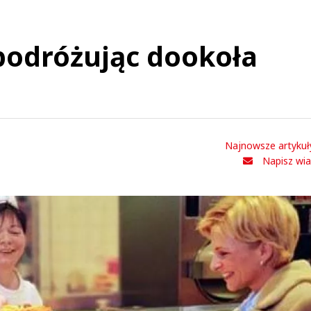
 podróżując dookoła
Najnowsze artykuł
Napisz wi