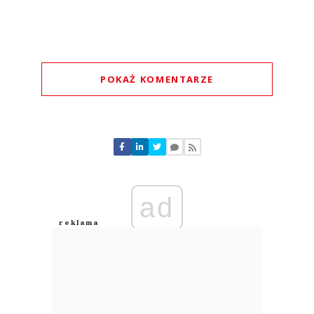
POKAŻ KOMENTARZE
Komentarze (
0
)
Nie znaleziono komentarzy
Zostaw swoje komentarze
Imię (Wymagane)
ad
Anuluj
Prześlij komentarz