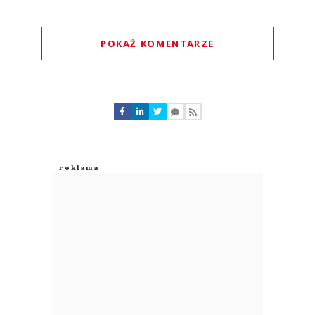
POKAŻ KOMENTARZE
Komentarze (
0
)
Nie znaleziono komentarzy
Zostaw swoje komentarze
Imię (Wymagane)
Anuluj
Prześlij komentarz