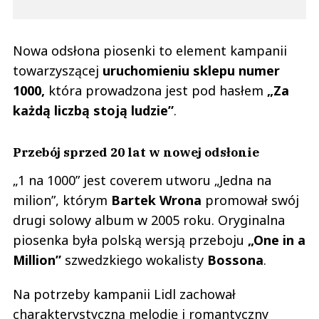
Nowa odsłona piosenki to element kampanii
towarzyszącej
uruchomieniu sklepu numer
1000,
która prowadzona jest pod hasłem
„Za
każdą liczbą stoją ludzie”
.
Przebój sprzed 20 lat w nowej odsłonie
„1 na 1000” jest coverem utworu „Jedna na
milion”, którym
Bartek Wrona
promował swój
drugi solowy album w 2005 roku. Oryginalna
piosenka była polską wersją przeboju
„One in a
Million”
szwedzkiego wokalisty
Bossona
.
Na potrzeby kampanii Lidl zachował
charakterystyczną melodię i romantyczny