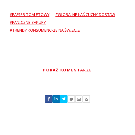
#PAPIER TOALETOWY
#GLOBALNE ŁAŃCUCHY DOSTAW
#PANICZNE ZAKUPY
#TRENDY KONSUMENCKIE NA ŚWIECIE
POKAŻ KOMENTARZE
Komentarze (
0
)
Nie znaleziono komentarzy
Zostaw swoje komentarze
Imię (Wymagane)
Anuluj