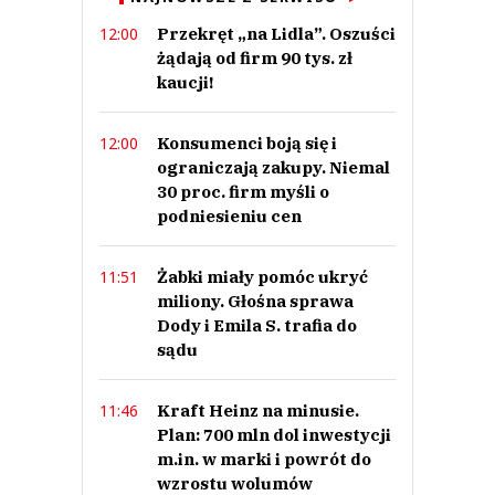
Przekręt „na Lidla”. Oszuści
12:00
żądają od firm 90 tys. zł
kaucji!
Konsumenci boją się i
12:00
ograniczają zakupy. Niemal
30 proc. firm myśli o
podniesieniu cen
Żabki miały pomóc ukryć
11:51
miliony. Głośna sprawa
Dody i Emila S. trafia do
sądu
Kraft Heinz na minusie.
11:46
Plan: 700 mln dol inwestycji
m.in. w marki i powrót do
wzrostu wolumów