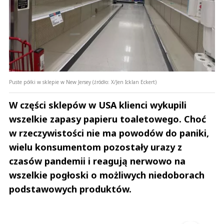
Puste półki w sklepie w New Jersey (źródło: X/Jen Icklan Eckert)
W części sklepów w USA klienci wykupili
wszelkie zapasy papieru toaletowego. Choć
w rzeczywistości nie ma powodów do paniki,
wielu konsumentom pozostały urazy z
czasów pandemii i reagują nerwowo na
wszelkie pogłoski o możliwych niedoborach
podstawowych produktów.
Andrzej i Marta Sterniccy
Marta i 
▶