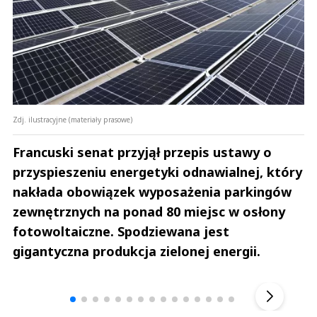
Zdj. ilustracyjne (materiały prasowe)
Francuski senat przyjął przepis ustawy o
przyspieszeniu energetyki odnawialnej, który
nakłada obowiązek wyposażenia parkingów
zewnętrznych na ponad 80 miejsc w osłony
fotowoltaiczne. Spodziewana jest
gigantyczna produkcja zielonej energii.
Andrzej i Marta Sterniccy
Marta i 
▶