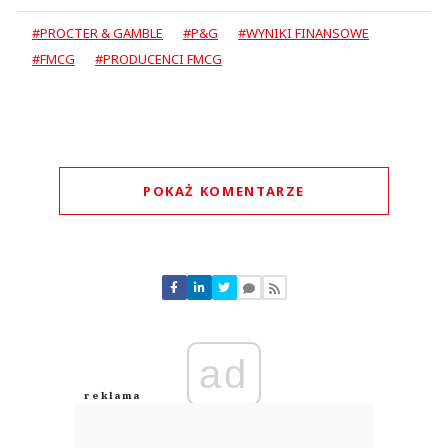
#PROCTER & GAMBLE
#P&G
#WYNIKI FINANSOWE
#FMCG
#PRODUCENCI FMCG
POKAŻ KOMENTARZE
Komentarze (
0
)
Nie znaleziono komentarzy
Zostaw swoje komentarze
Imię (Wymagane)
ad
Anuluj
Prześlij komentarz