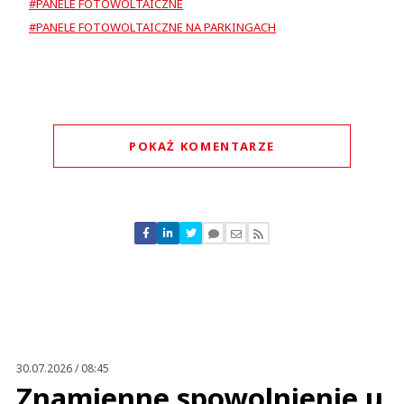
#PANELE FOTOWOLTAICZNE
#PANELE FOTOWOLTAICZNE NA PARKINGACH
POKAŻ KOMENTARZE
Komentarze (
0
)
Nie znaleziono komentarzy
Zostaw swoje komentarze
Imię (Wymagane)
Anuluj
Prześlij komentarz
30.07.2026 / 08:45
Znamienne spowolnienie u