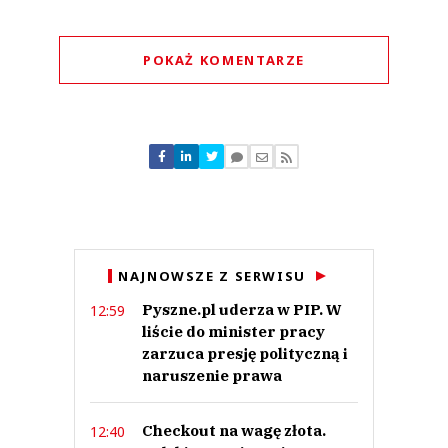
POKAŻ KOMENTARZE
Komentarze (
0
)
Nie znaleziono komentarzy
Zostaw swoje komentarze
Imię (Wymagane)
Anuluj
NAJNOWSZE Z SERWISU
Prześlij komentarz
Pyszne.pl uderza w PIP. W
12:59
liście do minister pracy
zarzuca presję polityczną i
naruszenie prawa
Checkout na wagę złota.
12:40