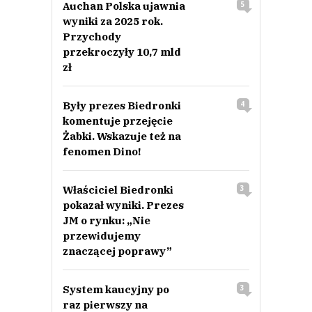
Auchan Polska ujawnia
5
wyniki za 2025 rok.
Przychody
przekroczyły 10,7 mld
zł
Były prezes Biedronki
4
komentuje przejęcie
Żabki. Wskazuje też na
fenomen Dino!
Właściciel Biedronki
3
pokazał wyniki. Prezes
JM o rynku: „Nie
przewidujemy
znaczącej poprawy”
System kaucyjny po
3
raz pierwszy na