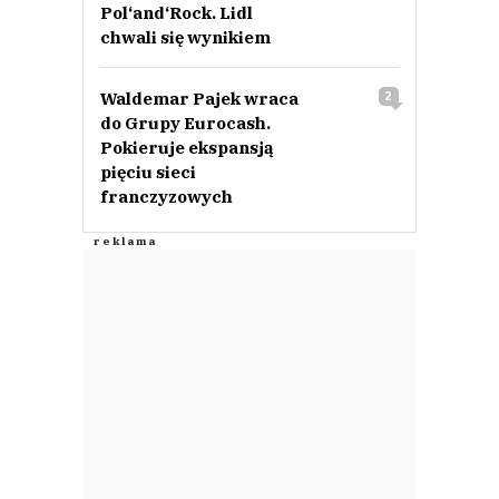
Pol‘and‘Rock. Lidl
chwali się wynikiem
Waldemar Pajek wraca
2
do Grupy Eurocash.
Pokieruje ekspansją
pięciu sieci
franczyzowych