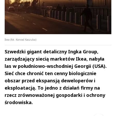
Ikea (fot. Konrad Kaszuba)
Szwedzki gigant detaliczny Ingka Group,
zarządzający siecią marketów Ikea, nabyła
las w południowo-wschodniej Georgii (USA).
Sieć chce chronić ten cenny biologicznie
obszar przed ekspansją deweloperów i
eksploatacją. To jedno z działań firmy na
rzecz zrównoważonej gospodarki i ochrony
środowiska.
Andrzej i Marta Sterniccy
Marta i 
▶