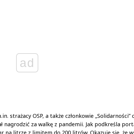
ad
.in. strażacy OSP, a także członkowie „Solidarności” 
ł nagrodzić za walkę z pandemii. Jak podkreśla port
 gr na litrze z limitem do 200 litrów. Okazuje się, że 