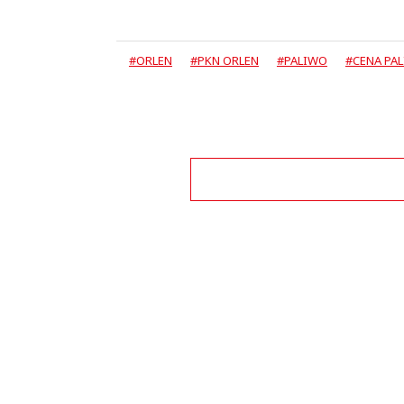
#ORLEN
#PKN ORLEN
#PALIWO
#CENA PA
This commen