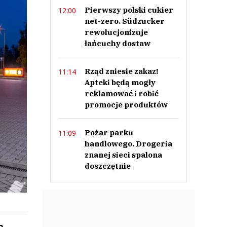
Pierwszy polski cukier
12:00
net-zero. Südzucker
rewolucjonizuje
łańcuchy dostaw
Rząd zniesie zakaz!
11:14
Apteki będą mogły
reklamować i robić
promocje produktów
Pożar parku
11:09
handlowego. Drogeria
znanej sieci spalona
doszczętnie
a