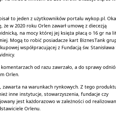
isał to jeden z użytkowników portalu wykop.pl. Oka
ę, że w 2020 roku Orlen zawarł umowę z diecezją
idnicką, na mocy której jej księża płacą o 16 gr na li
iej. Mogą to robić posiadacze kart BiznesTank gru
kupowej współpracującej z Fundacją św. Stanisława
idnicy.
komentarzach od razu zawrzało, a do sprawy odniós
m Orlen.
 zawarta na warunkach rynkowych. Z tego produktu
eż inne instytucje, stowarzyszenia, fundacje czy
owany jest każdorazowo w zależności od realizowa
stawiciele Orlenu.