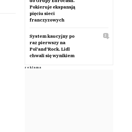
do Grupy Eurocash.
Pokieruje ekspansją
pięciu sieci
franczyzowych
System kaucyjny po
2
raz pierwszy na
Pol‘and‘Rock. Lidl
chwali się wynikiem