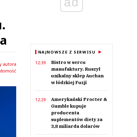
ad
.
wa
NAJNOWSZE Z SERWISU
Bistro w sercu
12:39
y autora
manufaktury. Ruszył
adomość
unikalny sklep Auchan
w łódzkiej Fuzji
Amerykański Procter &
12:29
Gamble kupuje
producenta
suplementów diety za
3,8 miliarda dolarów