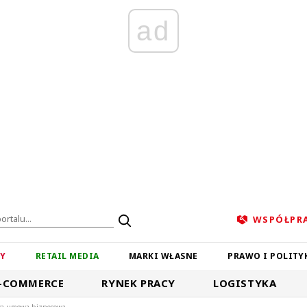
ad
WSPÓŁPR
ZY
RETAIL MEDIA
MARKI WŁASNE
PRAWO I POLITY
-COMMERCE
RYNEK PRACY
LOGISTYKA