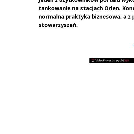
tankowanie na stacjach Orlen. Konce
normalna praktyka biznesowa, a z p
stowarzyszeń.
Andrzej i Marta
Marta i An
Sterniccy
Sterniccy
▶
▶