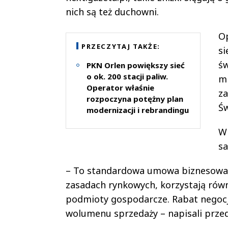
nich są też duchowni.
Op
PRZECZYTAJ TAKŻE:
si
św
PKN Orlen powiększy sieć
o ok. 200 stacji paliw.
mn
Operator właśnie
za
rozpoczyna potężny plan
Św
modernizacji i rebrandingu
W 
sa
– To standardowa umowa biznesowa,
zasadach rynkowych, korzystają równi
podmioty gospodarcze. Rabat negocj
wolumenu sprzedaży – napisali przed