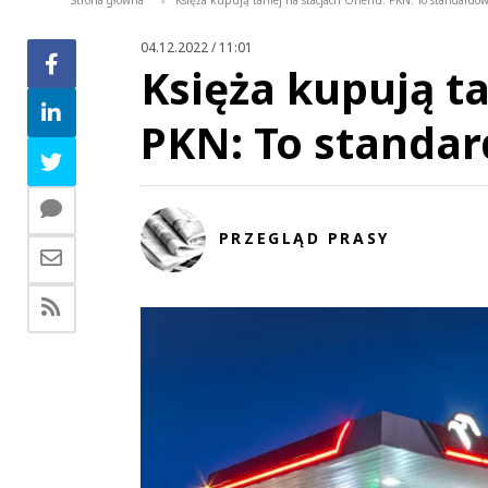
Strona główna
Księża kupują taniej na stacjach Orlenu. PKN: To standard
>
04.12.2022 / 11:01
Księża kupują ta
PKN: To standa
PRZEGLĄD PRASY