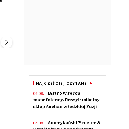
o
ek
Szefem być Sezon 2
Marcin Przybysz
▶
▶
NAJCZĘŚCIEJ CZYTANE
Bistro w sercu
06.08.
manufaktury. Ruszył unikalny
sklep Auchan w łódzkiej Fuzji
Amerykański Procter &
06.08.