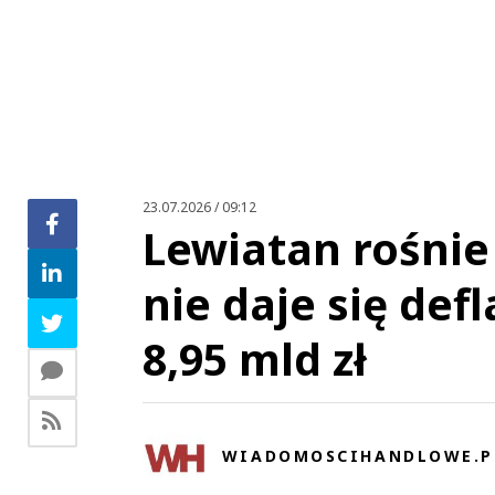
A Rydzyk dostał setki milionów, w tym na geotermię a wo
Kler
23.07.2026 / 09:12
Lewiatan rośnie 
nie daje się defl
This commen
8,95 mld zł
Stan
WIADOMOSCIHANDLOWE.P