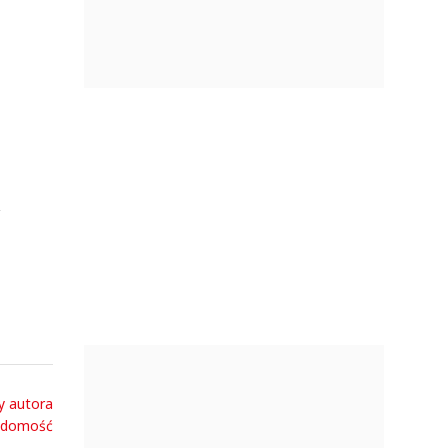
biznes.
ć
y autora
adomość