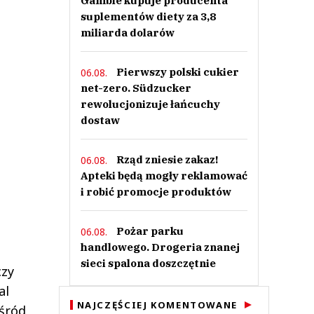
Gamble kupuje producenta
suplementów diety za 3,8
miliarda dolarów
Pierwszy polski cukier
06.08.
net-zero. Südzucker
rewolucjonizuje łańcuchy
dostaw
Rząd zniesie zakaz!
06.08.
Apteki będą mogły reklamować
i robić promocje produktów
Pożar parku
06.08.
handlowego. Drogeria znanej
sieci spalona doszczętnie
czy
al
NAJCZĘŚCIEJ KOMENTOWANE
wśród