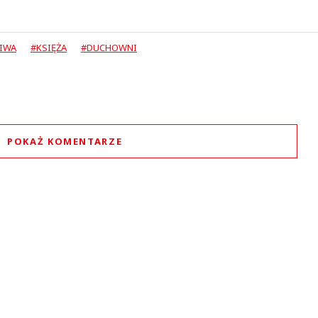
LIWA
#KSIĘŻA
#DUCHOWNI
POKAŻ KOMENTARZE
Komentarze (
4
)
Klemens IV Wielki
08.12.2022 / 12:08
t was minimized by the moderator on the site