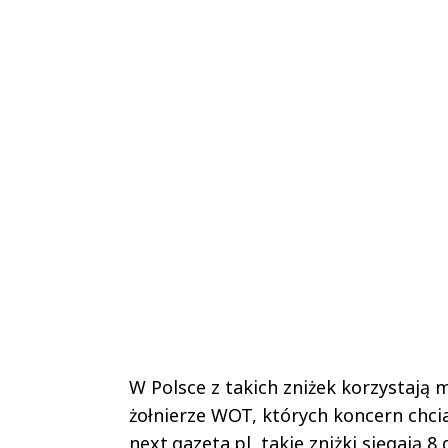
W Polsce z takich zniżek korzystają m
żołnierze WOT, których koncern chcia
next.gazeta.pl, takie zniżki sięgają 8