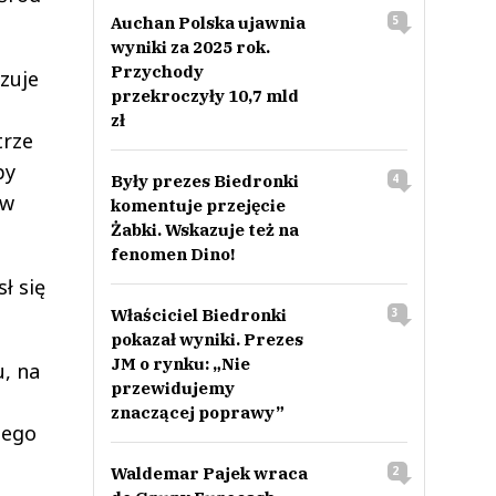
Auchan Polska ujawnia
5
wyniki za 2025 rok.
Przychody
zuje
przekroczyły 10,7 mld
zł
trze
py
Były prezes Biedronki
4
 w
komentuje przejęcie
Żabki. Wskazuje też na
fenomen Dino!
ł się
Właściciel Biedronki
3
pokazał wyniki. Prezes
JM o rynku: „Nie
, na
przewidujemy
znaczącej poprawy”
nego
Waldemar Pajek wraca
2