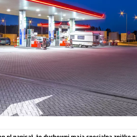
.pl napisał, że duchowni mają specjalną zniżkę n