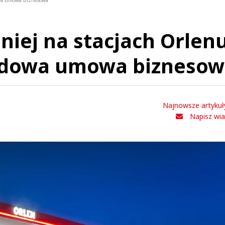
owa umowa biznesowa
niej na stacjach Orlenu
rdowa umowa bizneso
Najnowsze artykuł
Napisz wi