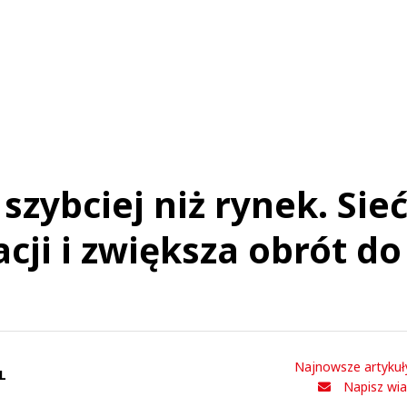
dę termalną trzeba dogrzewać gazem aby można było udawać, ze to jest w ogóle jakiś 
 w pełni współpracuje z mafią pisowską
Klemens IV Wielki
Odpowiedz
0
0
szybciej niż rynek. Sie
Nickt
acji i zwiększa obrót do
06.12.2022 / 22:25
t was minimized by the moderator on the site
dardowa umowa *biznesowa* z klerem?
Nickt
Odpowiedz
0
Najnowsze artykuł
L
0
Napisz wi