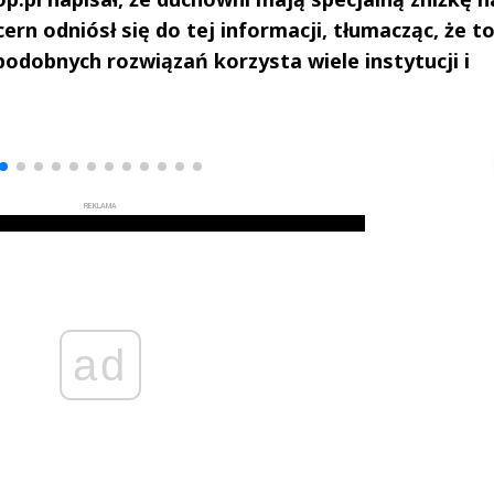
rn odniósł się do tej informacji, tłumacząc, że t
odobnych rozwiązań korzysta wiele instytucji i
drzej
Michał Stężalski
FineDiningWe
▶
▶
REKLAMA
ad