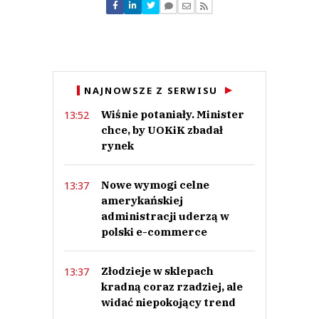
Nie znaleziono komentarzy
Zostaw swoje komentarze
Imię (Wymagane)
Anuluj
NAJNOWSZE Z SERWISU
Prześlij komentarz
Wiśnie potaniały. Minister
13:52
chce, by UOKiK zbadał
rynek
Nowe wymogi celne
13:37
amerykańskiej
administracji uderzą w
polski e-commerce
Złodzieje w sklepach
13:37
kradną coraz rzadziej, ale
widać niepokojący trend