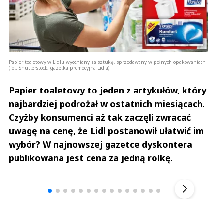
Papier toaletowy w Lidlu wyceniany za sztukę, sprzedawany w pełnych opakowaniach
(fot. Shutterstock, gazetka promocyjna Lidla)
Papier toaletowy to jeden z artykułów, który
najbardziej podrożał w ostatnich miesiącach.
Czyżby konsumenci aż tak zaczęli zwracać
uwagę na cenę, że Lidl postanowił ułatwić im
wybór? W najnowszej gazetce dyskontera
publikowana jest cena za jedną rolkę.
Andrzej i Marta Sterniccy
Michał S
▶