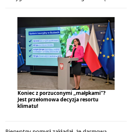
Koniec z porzuconymi „małpkami”?
Jest przełomowa decyzja resortu
klimatu!
Pierwotny pomysł zakładał, że darmową