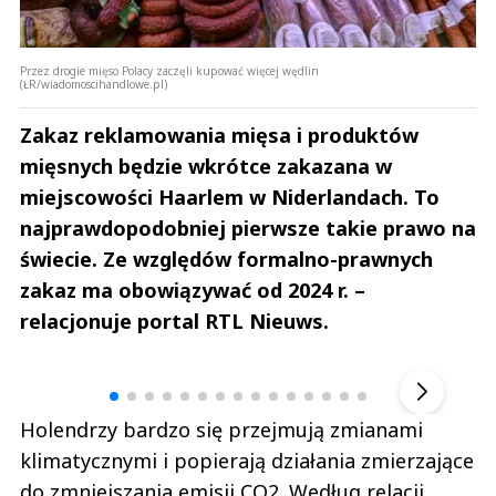
Przez drogie mięso Polacy zaczęli kupować więcej wędlin
(ŁR/wiadomoscihandlowe.pl)
Zakaz reklamowania mięsa i produktów
mięsnych będzie wkrótce zakazana w
miejscowości Haarlem w Niderlandach. To
najprawdopodobniej pierwsze takie prawo na
świecie. Ze względów formalno-prawnych
zakaz ma obowiązywać od 2024 r. –
relacjonuje portal RTL Nieuws.
Andrzej i Marta Sterniccy
Marta i 
▶
Holendrzy bardzo się przejmują zmianami
klimatycznymi i popierają działania zmierzające
do zmniejszania emisji CO2. Według relacji