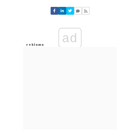
Komentarze (
0
)
Nie znaleziono komentarzy
Zostaw swoje komentarze
Imię (Wymagane)
ad
Anuluj
Prześlij komentarz