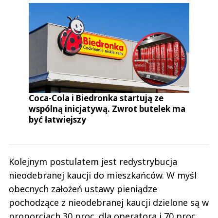
Coca-Cola i Biedronka startują ze
wspólną inicjatywą. Zwrot butelek ma
być łatwiejszy
Kolejnym postulatem jest redystrybucja
nieodebranej kaucji do mieszkańców. W myśl
obecnych założeń ustawy pieniądze
pochodzące z nieodebranej kaucji dzielone są w
proporcjach 30 proc. dla operatora i 70 proc.