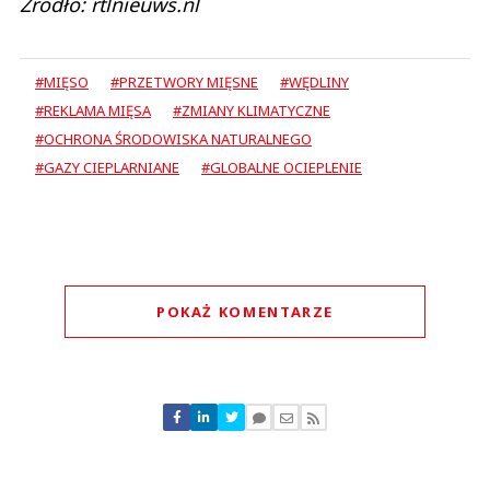
Źródło: rtlnieuws.nl
#MIĘSO
#PRZETWORY MIĘSNE
#WĘDLINY
#REKLAMA MIĘSA
#ZMIANY KLIMATYCZNE
#OCHRONA ŚRODOWISKA NATURALNEGO
#GAZY CIEPLARNIANE
#GLOBALNE OCIEPLENIE
POKAŻ KOMENTARZE
Komentarze (
0
)
Nie znaleziono komentarzy
Zostaw swoje komentarze
Imię (Wymagane)