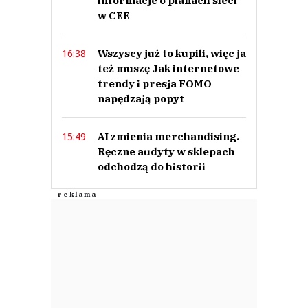
informacje o planach sieci
w CEE
Wszyscy już to kupili, więc ja
16:38
też muszę Jak internetowe
trendy i presja FOMO
napędzają popyt
AI zmienia merchandising.
15:49
Ręczne audyty w sklepach
odchodzą do historii