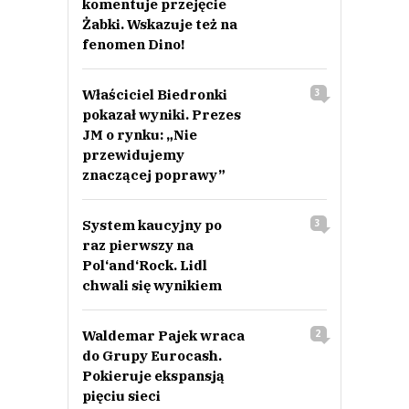
komentuje przejęcie
Żabki. Wskazuje też na
fenomen Dino!
Właściciel Biedronki
3
pokazał wyniki. Prezes
JM o rynku: „Nie
przewidujemy
znaczącej poprawy”
System kaucyjny po
3
raz pierwszy na
Pol‘and‘Rock. Lidl
chwali się wynikiem
Waldemar Pajek wraca
2
do Grupy Eurocash.
Pokieruje ekspansją
pięciu sieci