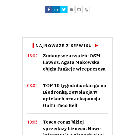
Nie znaleziono komentarzy
Zostaw swoje komentarze
Imię (Wymagane)
Anuluj
NAJNOWSZE Z SERWISU
Prześlij komentarz
Zmiany w zarządzie OSM
13:02
Łowicz. Agata Makowska
objęła funkcje wiceprezesa
TOP 10 tygodnia: skarga na
08:02
Biedronkę, rewolucja w
aptekach oraz ekspansja
Gulf i Taco Bell
Tesco coraz bliżej
18:05
sprzedaży biznesu. Nowe