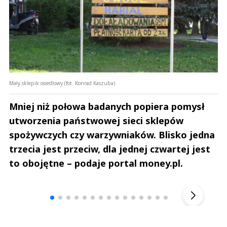
Mały sklepik osiedlowy (fot. Konrad Kaszuba)
Mniej niż połowa badanych popiera pomysł
utworzenia państwowej sieci sklepów
spożywczych czy warzywniaków. Blisko jedna
trzecia jest przeciw, dla jednej czwartej jest
to obojętne – podaje portal money.pl.
Andrzej i Marta Sterniccy
Marta i 
▶