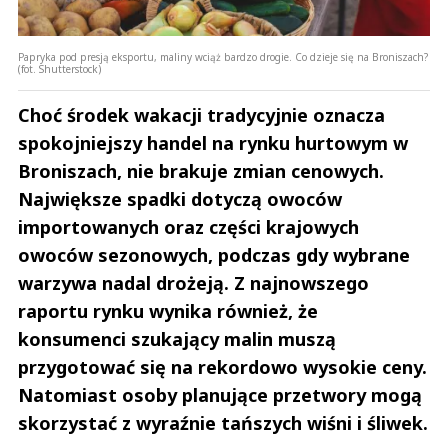
Papryka pod presją eksportu, maliny wciąż bardzo drogie. Co dzieje się na Broniszach?
(fot. Shutterstock)
Choć środek wakacji tradycyjnie oznacza
spokojniejszy handel na rynku hurtowym w
Broniszach, nie brakuje zmian cenowych.
Największe spadki dotyczą owoców
importowanych oraz części krajowych
owoców sezonowych, podczas gdy wybrane
warzywa nadal drożeją. Z najnowszego
raportu rynku wynika również, że
konsumenci szukający malin muszą
przygotować się na rekordowo wysokie ceny.
Natomiast osoby planujące przetwory mogą
skorzystać z wyraźnie tańszych wiśni i śliwek.