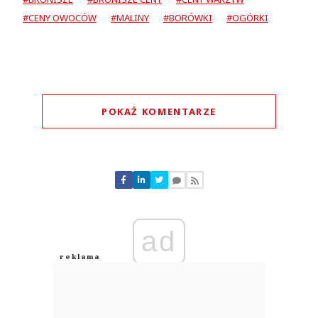
#CENY OWOCÓW
#MALINY
#BORÓWKI
#OGÓRKI
POKAŻ KOMENTARZE
Komentarze (
0
)
Nie znaleziono komentarzy
Zostaw swoje komentarze
Imię (Wymagane)
ad
Anuluj
Prześlij komentarz