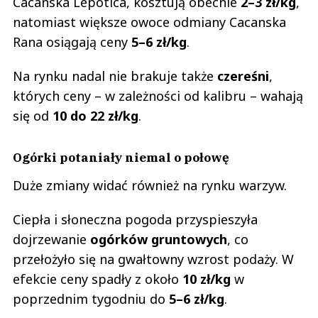
Cacanska Lepotica, kosztują obecnie
2–3 zł/kg
,
natomiast większe owoce odmiany Cacanska
Rana osiągają ceny
5–6 zł/kg
.
Na rynku nadal nie brakuje także
czereśni
,
których ceny – w zależności od kalibru – wahają
się od
10 do 22 zł/kg
.
Ogórki potaniały niemal o połowę
Duże zmiany widać również na rynku warzyw.
Ciepła i słoneczna pogoda przyspieszyła
dojrzewanie
ogórków gruntowych
, co
przełożyło się na gwałtowny wzrost podaży. W
efekcie ceny spadły z około
10 zł/kg
w
poprzednim tygodniu do
5–6 zł/kg
.