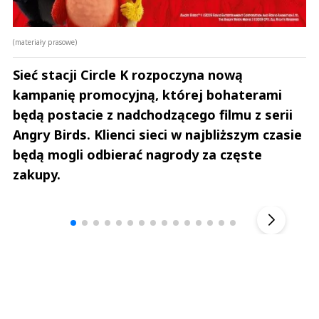
(materiały prasowe)
Sieć stacji Circle K rozpoczyna nową
kampanię promocyjną, której bohaterami
będą postacie z nadchodzącego filmu z serii
Angry Birds. Klienci sieci w najbliższym czasie
będą mogli odbierać nagrody za częste
zakupy.
Andrzej i Marta Sterniccy
Marta i 
▶