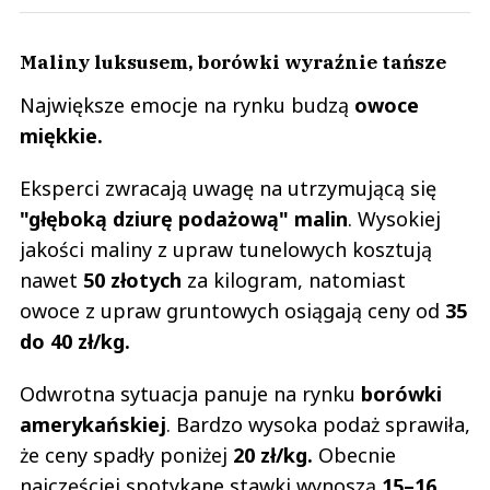
Maliny luksusem, borówki wyraźnie tańsze
Największe emocje na rynku budzą
owoce
miękkie.
Eksperci zwracają uwagę na utrzymującą się
"głęboką dziurę podażową" malin
. Wysokiej
jakości maliny z upraw tunelowych kosztują
nawet
50 złotych
za kilogram, natomiast
owoce z upraw gruntowych osiągają ceny od
35
do 40 zł/kg.
Odwrotna sytuacja panuje na rynku
borówki
amerykańskiej
. Bardzo wysoka podaż sprawiła,
że ceny spadły poniżej
20 zł/kg.
Obecnie
najczęściej spotykane stawki wynoszą
15–16