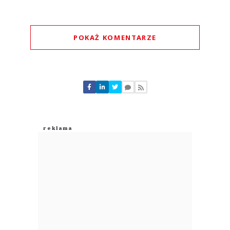
POKAŻ KOMENTARZE
Komentarze (
0
)
Nie znaleziono komentarzy
Zostaw swoje komentarze
Imię (Wymagane)
Anuluj
Prześlij komentarz