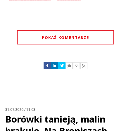
POKAŻ KOMENTARZE
Komentarze (
0
)
Nie znaleziono komentarzy
Zostaw swoje komentarze
Imię (Wymagane)
Anuluj
Prześlij komentarz
31.07.2026 / 11:03
Borówki tanieją, malin
brakuje. Na Broniszach