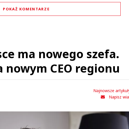
POKAŻ KOMENTARZE
Komentarze (
0
)
Nie znaleziono komentarzy
staw swoje komentarze
Imię (Wymagane)
sce ma nowego szefa.
a nowym CEO regionu
Anuluj
Prześlij komentarz
Najnowsze artykuł
Napisz wi