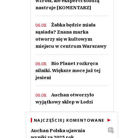
wzrósł, ale eksperci studzą
nastroje [KOMENTARZ]
Żabka będzie miała
06.08.
sąsiada? Znana marka
otworzy się w kultowym
miejscu w centrum Warszawy
Bio Planet rozkręca
06.08.
silniki. Większe moce już tej
jesieni
Auchan otworzyło
06.08.
wyjątkowy sklep w Łodzi
NAJCZĘŚCIEJ KOMENTOWANE
Auchan Polska ujawnia
5
wyniki za 2025 rok.