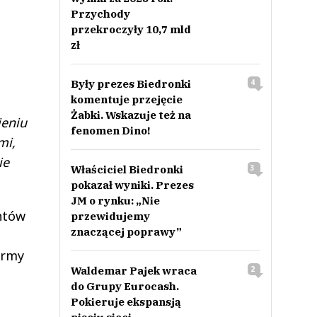
Przychody
przekroczyły 10,7 mld
zł
Były prezes Biedronki
4
komentuje przejęcie
Żabki. Wskazuje też na
ieniu
fenomen Dino!
mi,
ie
Właściciel Biedronki
3
pokazał wyniki. Prezes
JM o rynku: „Nie
entów
przewidujemy
znaczącej poprawy”
irmy
Waldemar Pajek wraca
2
do Grupy Eurocash.
Pokieruje ekspansją