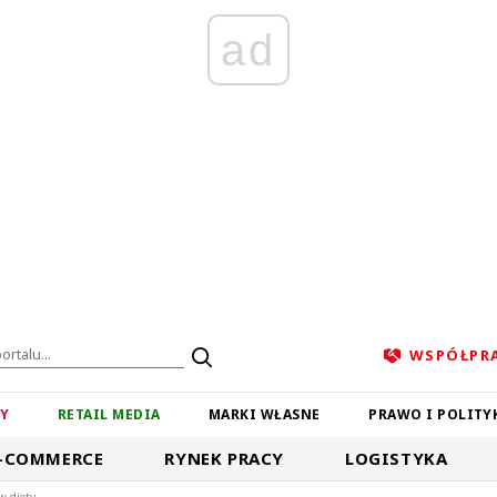
ad
WSPÓŁPR
ZY
RETAIL MEDIA
MARKI WŁASNE
PRAWO I POLITY
-COMMERCE
RYNEK PRACY
LOGISTYKA