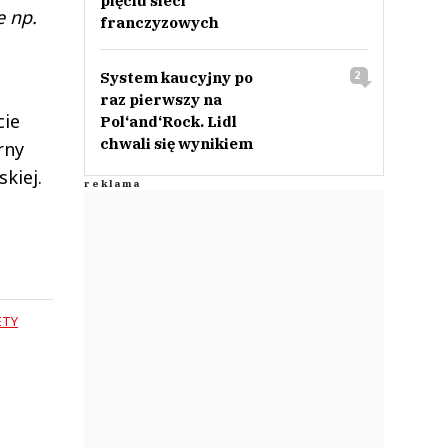
pięciu sieci
e np.
franczyzowych
System kaucyjny po
2
raz pierwszy na
cie
Pol‘and‘Rock. Lidl
chwali się wynikiem
rny
kiej.
ETY