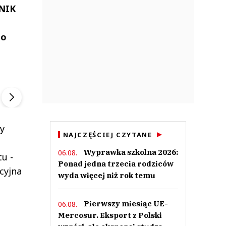
 NIK
zo
ek
Szefem być Sezon 2
Marcin Przybysz
▶
▶
y
NAJCZĘŚCIEJ CZYTANE
-
Wyprawka szkolna 2026:
06.08.
u -
Ponad jedna trzecia rodziców
cyjna
wyda więcej niż rok temu
Pierwszy miesiąc UE-
06.08.
Mercosur. Eksport z Polski