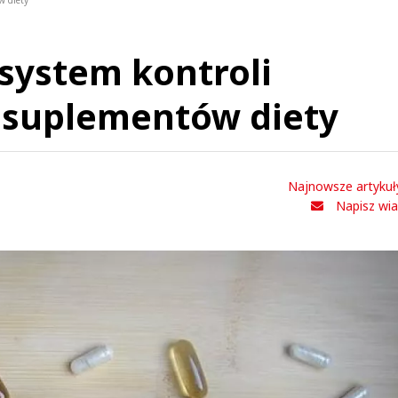
w diety
 system kontroli
 suplementów diety
Najnowsze artykuł
Napisz wi