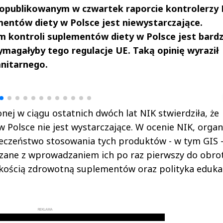
 w opublikowanym w czwartek raporcie kontrolerzy
mentów diety w Polsce jest niewystarczające.
m kontroli suplementów diety w Polsce jest bard
wymagałyby tego regulacje UE. Taką opinię wyraził
nitarnego.
drzej
Michał Stężalski
FineDiningWe
▶
▶
ej w ciągu ostatnich dwóch lat NIK stwierdziła, że
Polsce nie jest wystarczające. W ocenie NIK, organ
czeństwo stosowania tych produktów - w tym GIS 
iązane z wprowadzaniem ich po raz pierwszy do obrot
akością zdrowotną suplementów oraz polityka eduka
REKLAMA