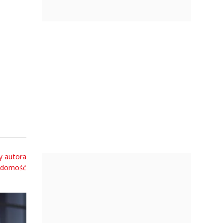
y autora
adomość