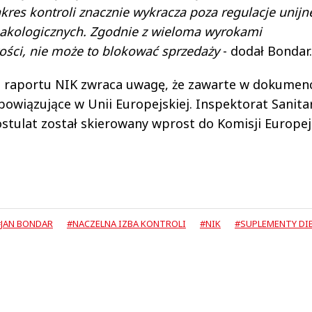
kres kontroli znacznie wykracza poza regulacje unijn
rmakologicznych. Zgodnie z wieloma wyrokami
ości, nie może to blokować sprzedaży
- dodał Bondar.
 raportu NIK zwraca uwagę, że zawarte w dokumen
owiązujące w Unii Europejskiej. Inspektorat Sanita
tulat został skierowany wprost do Komisji Europejs
#JAN BONDAR
#NACZELNA IZBA KONTROLI
#NIK
#SUPLEMENTY DI