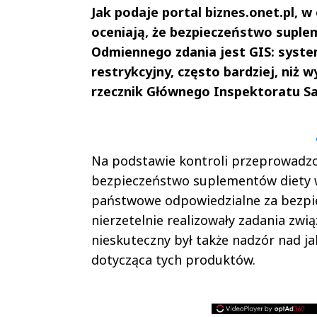
Jak podaje portal biznes.onet.pl,
oceniają, że bezpieczeństwo suple
Odmiennego zdania jest GIS: syste
restrykcyjny, często bardziej, niż 
rzecznik Głównego Inspektoratu Sa
Andrzej i Marta
Marta i An
Sterniccy
Sterniccy
▶
▶
Na podstawie kontroli przeprowadzon
bezpieczeństwo suplementów diety w 
państwowe odpowiedzialne za bezpie
nierzetelnie realizowały zadania zw
nieskuteczny był także nadzór nad j
dotycząca tych produktów.