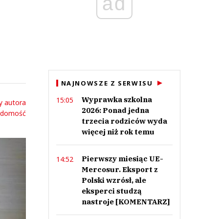
ad
NAJNOWSZE Z SERWISU
Wyprawka szkolna
15:05
y autora
2026: Ponad jedna
adomość
trzecia rodziców wyda
więcej niż rok temu
Pierwszy miesiąc UE-
14:52
Mercosur. Eksport z
Polski wzrósł, ale
eksperci studzą
nastroje [KOMENTARZ]