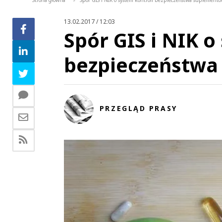
Strona główna
Spór GIS i NIK o system kontroli bezpieczeństwa suplementó
>
13.02.2017 / 12:03
Spór GIS i NIK o
bezpieczeństwa
PRZEGLĄD PRASY