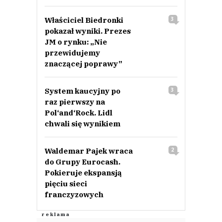
Właściciel Biedronki
3
pokazał wyniki. Prezes
JM o rynku: „Nie
przewidujemy
znaczącej poprawy”
System kaucyjny po
3
raz pierwszy na
Pol‘and‘Rock. Lidl
chwali się wynikiem
Waldemar Pajek wraca
2
do Grupy Eurocash.
Pokieruje ekspansją
pięciu sieci
franczyzowych