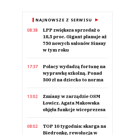
Syl
12.11.2021 / 17:30
NAJNOWSZE Z SERWISU
This comment was minimized by the moderator on the site
LPP zwiększa sprzedaż o
08:38
Świetny i innowacyjny pomysł !
18,5 proc. Gigant planuje aż
Syl
Odpowiedz
750 nowych salonów Sinsay
w tym roku
0
0
Polacy wydadzą fortunę na
17:37
wyprawkę szkolną. Ponad
500 zł na dziecko to norma
Zmiany w zarządzie OSM
13:02
Nickt
Łowicz. Agata Makowska
12.11.2021 / 14:47
objęła funkcje wiceprezesa
This comment was minimized by the moderator on the site
Fantastyczny pomysł :)
TOP 10 tygodnia: skarga na
08:02
Nickt
Odpowiedz
Biedronkę, rewolucja w