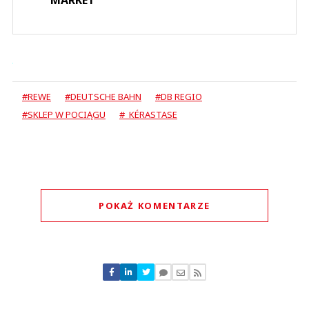
#REWE
#DEUTSCHE BAHN
#DB REGIO
#SKLEP W POCIĄGU
# KÉRASTASE
POKAŻ KOMENTARZE
Komentarze (
2
)