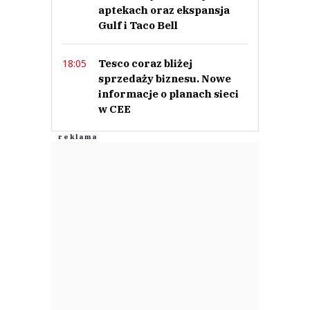
aptekach oraz ekspansja
0
Gulf i Taco Bell
0
Tesco coraz bliżej
18:05
Nie znaleziono komentarzy
Zostaw swoje komentarze
sprzedaży biznesu. Nowe
Imię (Wymagane)
informacje o planach sieci
w CEE
Anuluj
Prześlij komentarz