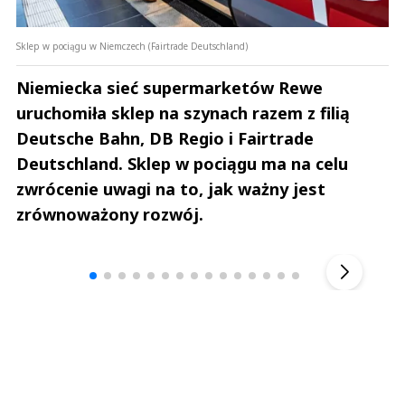
Sklep w pociągu w Niemczech (Fairtrade Deutschland)
Niemiecka sieć supermarketów Rewe
uruchomiła sklep na szynach razem z filią
Deutsche Bahn, DB Regio i Fairtrade
Deutschland. Sklep w pociągu ma na celu
zwrócenie uwagi na to, jak ważny jest
zrównoważony rozwój.
Andrzej i Marta Sterniccy
Marta i 
▶