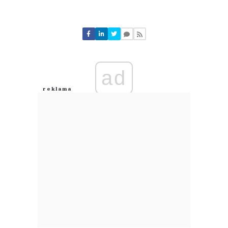
Komentarze (
0
)
Nie znaleziono komentarzy
Zostaw swoje komentarze
Imię (Wymagane)
ad
Anuluj
Prześlij komentarz