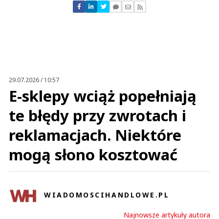
Nie znaleziono komentarzy
Zostaw swoje komentarze
Imię (Wymagane)
Anuluj
Prześlij komentarz
29.07.2026 / 10:57
E-sklepy wciąż popełniają
te błędy przy zwrotach i
reklamacjach. Niektóre
mogą słono kosztować
WIADOMOSCIHANDLOWE.PL
Najnowsze artykuły autora