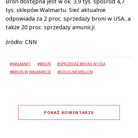
Broń dostępna jest w ok. 3,9 tys. spośród 4,7
tys. sklepów Walmartu. Sieć aktualnie
odpowiada za 2 proc. sprzedaży broni w USA, a
także 20 proc. sprzedaży amunicji.
źródło: CNN
#WALMART
#BROŃ
#SPRZEDAŻ BRONI W USA
#BROŃ W WALMARCIE
#DOUG MCMILLON
POKAŻ KOMENTARZE
Komentarze (
0
)