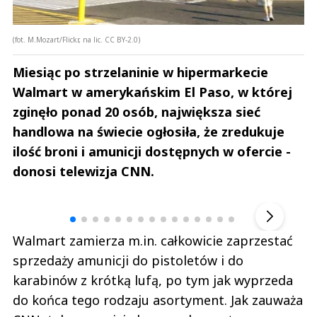
(fot. M.Mozart/Flickr, na lic. CC BY-2.0)
Miesiąc po strzelaninie w hipermarkecie
Walmart w amerykańskim El Paso, w której
zginęło ponad 20 osób, największa sieć
handlowa na świecie ogłosiła, że zredukuje
ilość broni i amunicji dostępnych w ofercie -
donosi telewizja CNN.
Andrzej i Marta Sterniccy
Marta i 
▶
Walmart zamierza m.in. całkowicie zaprzestać
sprzedaży amunicji do pistoletów i do
karabinów z krótką lufą, po tym jak wyprzeda
do końca tego rodzaju asortyment. Jak zauważa