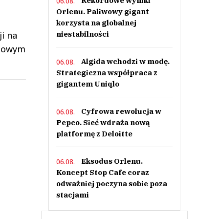
Rekordowe wyniki
06.08.
Orlenu. Paliwowy gigant
korzysta na globalnej
i na
niestabilności
łdowym
Algida wchodzi w modę.
06.08.
Strategiczna współpraca z
gigantem Uniqlo
Cyfrowa rewolucja w
06.08.
Pepco. Sieć wdraża nową
platformę z Deloitte
Eksodus Orlenu.
06.08.
Koncept Stop Cafe coraz
odważniej poczyna sobie poza
stacjami