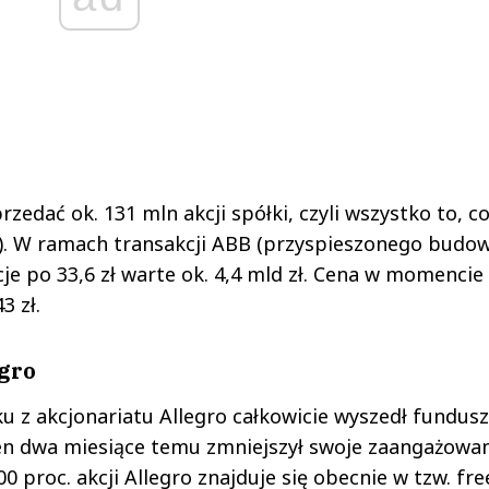
rzedać ok. 131 mln akcji spółki, czyli wszystko to, c
ro). W ramach transakcji ABB (przyspieszonego budo
je po 33,6 zł warte ok. 4,4 mld zł. Cena w momencie
3 zł.
gro
u z akcjonariatu Allegro całkowicie wyszedł fundusz
en dwa miesiące temu zmniejszył swoje zaangażowan
100 proc. akcji Allegro znajduje się obecnie w tzw. fre