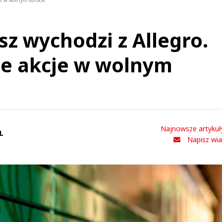
je w wolnym obrocie
sz wychodzi z Allegro.
ie akcje w wolnym
Najnowsze artykuł
L
Napisz wi