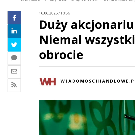
Strona główna
Duży akcjonariusz wychodzi z Allegro. Niemal wszystkie akc
>
16.06.2026 / 10:56
Duży akcjonariu
Niemal wszystk
obrocie
WIADOMOSCIHANDLOWE.P