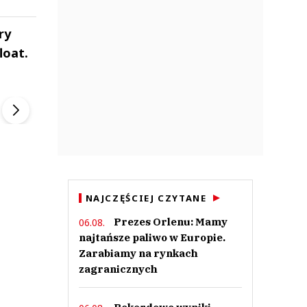
ry
loat.
ek
Szefem być Sezon 2
Marcin Przybysz
▶
▶
NAJCZĘŚCIEJ CZYTANE
Prezes Orlenu: Mamy
06.08.
najtańsze paliwo w Europie.
Zarabiamy na rynkach
zagranicznych