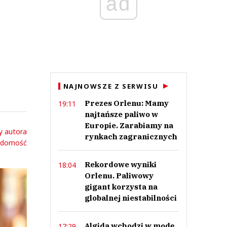
ad
NAJNOWSZE Z SERWISU
Prezes Orlenu: Mamy
19:11
najtańsze paliwo w
Europie. Zarabiamy na
y autora
rynkach zagranicznych
adomość
Rekordowe wyniki
18:04
Orlenu. Paliwowy
gigant korzysta na
globalnej niestabilności
Algida wchodzi w modę.
17:29