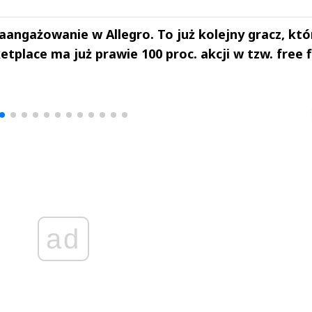
angażowanie w Allegro. To już kolejny gracz, któ
etplace ma już prawie 100 proc. akcji w tzw. free f
drzej
Michał Stężalski
FineDiningWe
▶
▶
ad