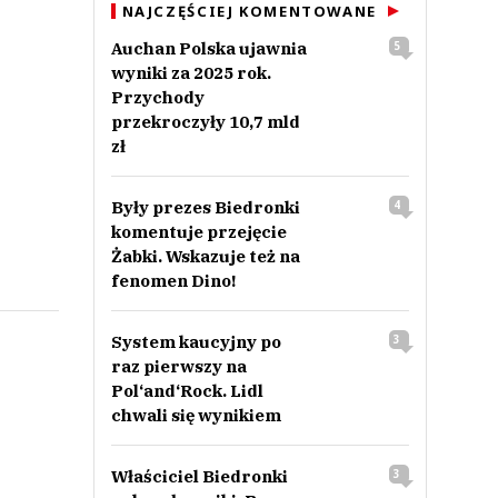
NAJCZĘŚCIEJ KOMENTOWANE
Auchan Polska ujawnia
5
wyniki za 2025 rok.
Przychody
przekroczyły 10,7 mld
zł
Były prezes Biedronki
4
komentuje przejęcie
Żabki. Wskazuje też na
fenomen Dino!
System kaucyjny po
3
raz pierwszy na
Pol‘and‘Rock. Lidl
chwali się wynikiem
Właściciel Biedronki
3