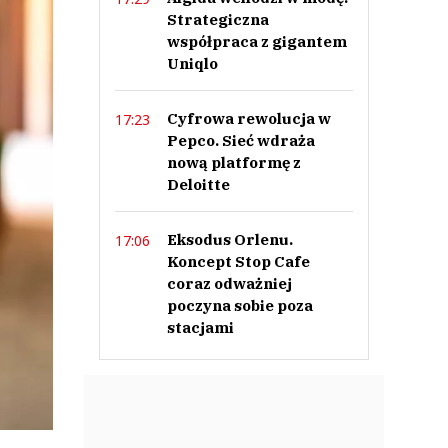
Strategiczna
współpraca z gigantem
Uniqlo
Cyfrowa rewolucja w
17:23
Pepco. Sieć wdraża
nową platformę z
Deloitte
Eksodus Orlenu.
17:06
Koncept Stop Cafe
coraz odważniej
poczyna sobie poza
stacjami