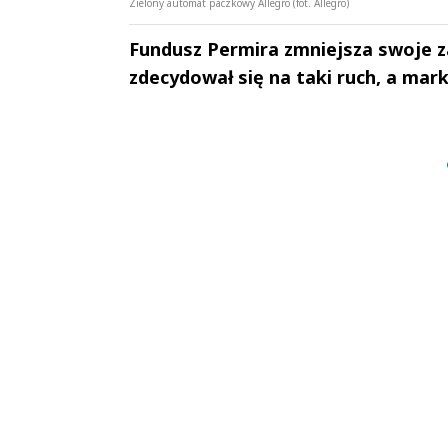
Zielony automat paczkowy Allegro (fot. Allegro)
Fundusz Permira zmniejsza swoje za
zdecydował się na taki ruch, a mark
Andrzej i Marta
Marta i An
Sterniccy
Sterniccy
▶
▶