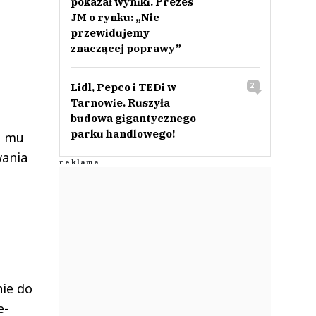
pokazał wyniki. Prezes
JM o rynku: „Nie
przewidujemy
znaczącej poprawy”
Lidl, Pepco i TEDi w
2
Tarnowie. Ruszyła
budowa gigantycznego
parku handlowego!
o mu
wania
ie do
e-