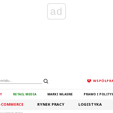
ad
WSPÓŁPR
ZY
RETAIL MEDIA
MARKI WŁASNE
PRAWO I POLITY
-COMMERCE
RYNEK PRACY
LOGISTYKA