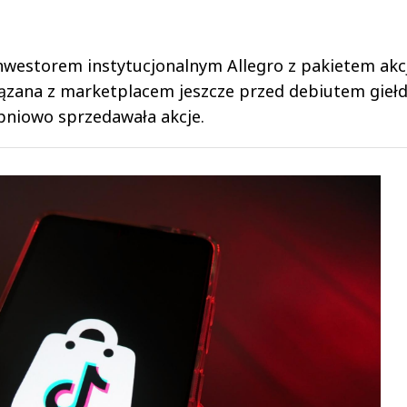
nwestorem instytucjonalnym Allegro z pakietem akcj
wiązana z marketplacem jeszcze przed debiutem gie
pniowo sprzedawała akcje.