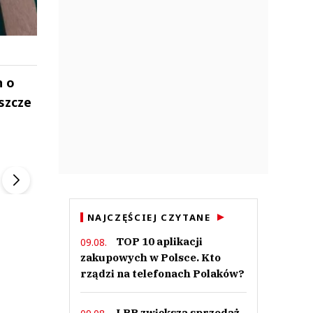
h o
eszcze
ek
Szefem być Sezon 2
Marcin Przybysz
▶
▶
NAJCZĘŚCIEJ CZYTANE
TOP 10 aplikacji
09.08.
zakupowych w Polsce. Kto
rządzi na telefonach Polaków?
LPP zwiększa sprzedaż