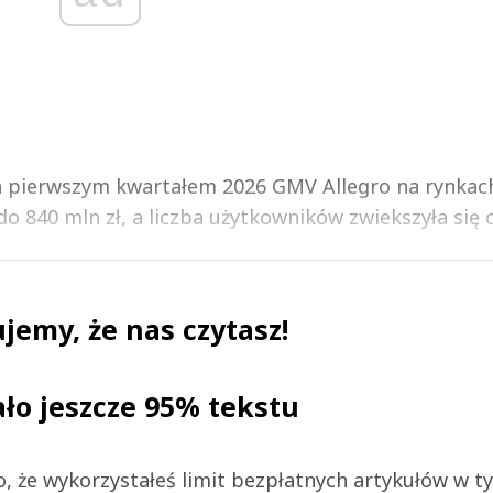
a pierwszym kwartałem 2026 GMV Allegro na rynkac
o 840 mln zł, a liczba użytkowników zwiekszyła się o 
jemy, że nas czytasz!
ało jeszcze 95% tekstu
 to, że wykorzystałeś limit bezpłatnych artykułów w t