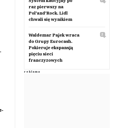
System kaucyjny po
raz pierwszy na
Pol‘and‘Rock. Lidl
chwali się wynikiem
Waldemar Pajek wraca
2
do Grupy Eurocash.
Pokieruje ekspansją
.
pięciu sieci
franczyzowych
e-