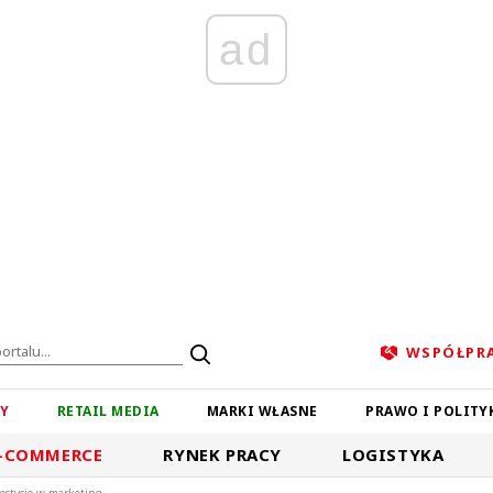
ad
WSPÓŁPR
ZY
RETAIL MEDIA
MARKI WŁASNE
PRAWO I POLITY
-COMMERCE
RYNEK PRACY
LOGISTYKA