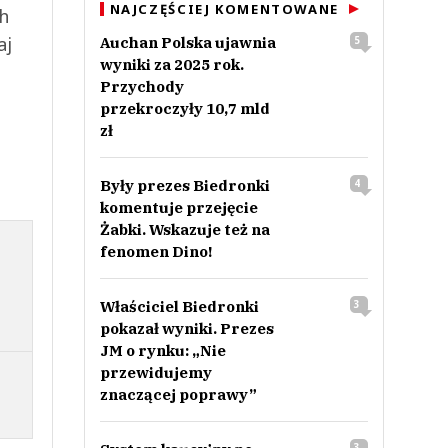
NAJCZĘŚCIEJ KOMENTOWANE
ch
aj
Auchan Polska ujawnia
5
wyniki za 2025 rok.
Przychody
przekroczyły 10,7 mld
zł
Były prezes Biedronki
4
komentuje przejęcie
Żabki. Wskazuje też na
fenomen Dino!
Właściciel Biedronki
3
pokazał wyniki. Prezes
JM o rynku: „Nie
przewidujemy
znaczącej poprawy”
3