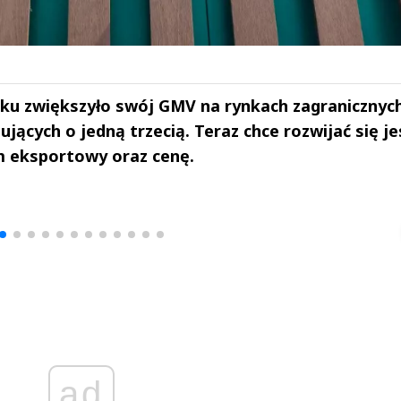
oku zwiększyło swój GMV na rynkach zagranicznyc
ujących o jedną trzecią. Teraz chce rozwijać się j
m eksportowy oraz cenę.
drzej
Michał Stężalski
FineDiningWe
▶
▶
ad