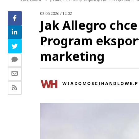
Strona główna
Jak Allegro chce rosnąć za granicą? Program eksportowy i in
>
02.06.2026 / 12:02
Jak Allegro chce
Program eksport
marketing
WIADOMOSCIHANDLOWE.P