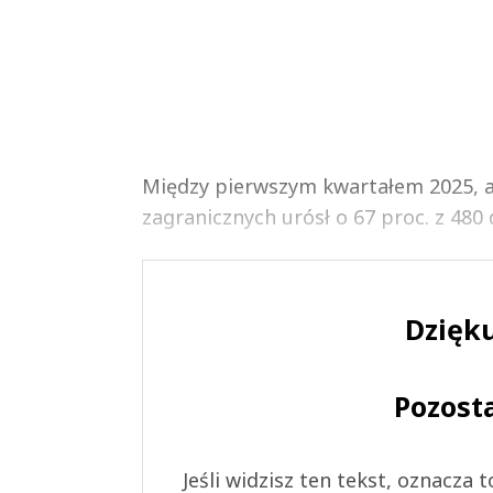
Między pierwszym kwartałem 2025, 
zagranicznych urósł o 67 proc. z 480 d
Dzięku
Pozost
Jeśli widzisz ten tekst, oznacza