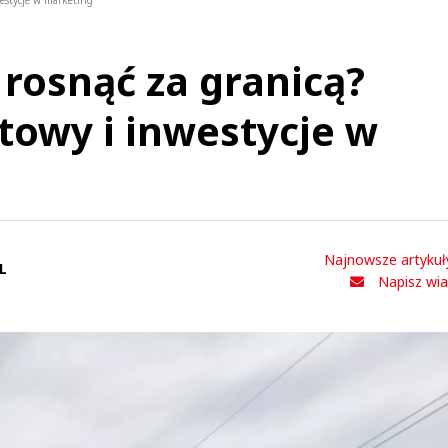
westycje w marketing
 rosnąć za granicą?
owy i inwestycje w
Najnowsze artykuł
L
Napisz wi