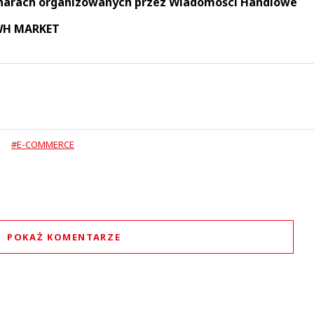
narach organizowanych przez Wiadomości Handlowe
 WH MARKET
#E-COMMERCE
POKAŻ KOMENTARZE
Komentarze (
0
)
Nie znaleziono komentarzy