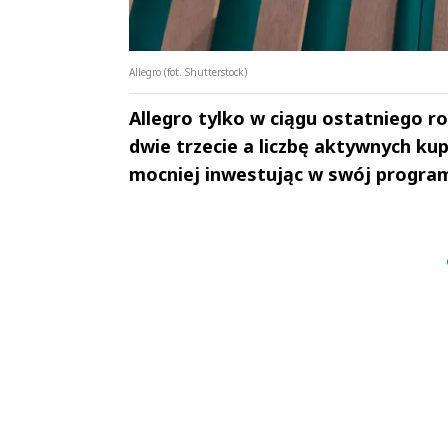
Allegro (fot. Shutterstock)
Allegro tylko w ciągu ostatniego r
dwie trzecie a liczbę aktywnych kup
mocniej inwestując w swój progra
Andrzej i Marta
Marta i An
Sterniccy
Sterniccy
▶
▶