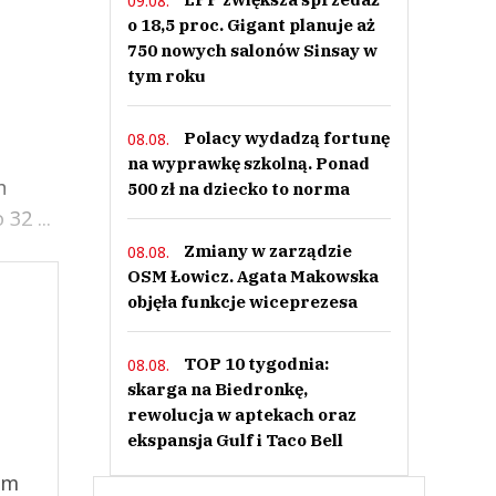
09.08.
o 18,5 proc. Gigant planuje aż
750 nowych salonów Sinsay w
tym roku
Polacy wydadzą fortunę
08.08.
na wyprawkę szkolną. Ponad
h
500 zł na dziecko to norma
32 ...
Zmiany w zarządzie
08.08.
OSM Łowicz. Agata Makowska
objęła funkcje wiceprezesa
TOP 10 tygodnia:
08.08.
skarga na Biedronkę,
rewolucja w aptekach oraz
ekspansja Gulf i Taco Bell
ym