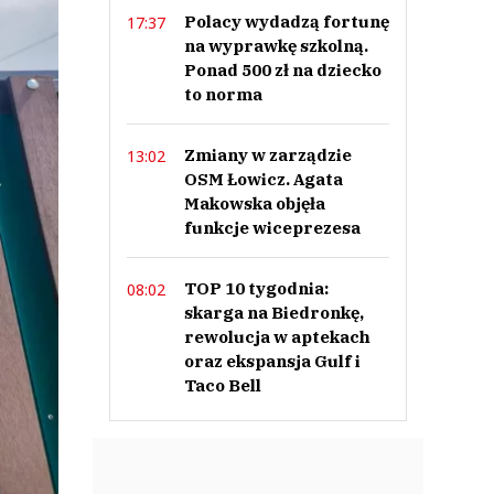
Polacy wydadzą fortunę
17:37
na wyprawkę szkolną.
Ponad 500 zł na dziecko
to norma
Zmiany w zarządzie
13:02
OSM Łowicz. Agata
Makowska objęła
funkcje wiceprezesa
TOP 10 tygodnia:
08:02
skarga na Biedronkę,
rewolucja w aptekach
oraz ekspansja Gulf i
Taco Bell