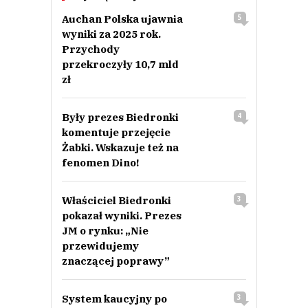
Auchan Polska ujawnia
5
wyniki za 2025 rok.
Przychody
przekroczyły 10,7 mld
zł
Były prezes Biedronki
4
komentuje przejęcie
Żabki. Wskazuje też na
fenomen Dino!
Właściciel Biedronki
3
pokazał wyniki. Prezes
JM o rynku: „Nie
przewidujemy
znaczącej poprawy”
System kaucyjny po
3