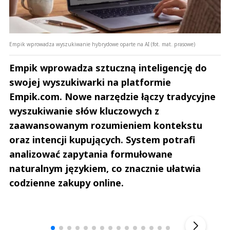
Empik wprowadza wyszukiwanie hybrydowe oparte na AI (fot. mat. prasowe)
Empik wprowadza sztuczną inteligencję do
swojej wyszukiwarki na platformie
Empik.com. Nowe narzędzie łączy tradycyjne
wyszukiwanie słów kluczowych z
zaawansowanym rozumieniem kontekstu
oraz intencji kupujących. System potrafi
analizować zapytania formułowane
naturalnym językiem, co znacznie ułatwia
codzienne zakupy online.
Andrzej i Marta Sterniccy
Marta i 
▶