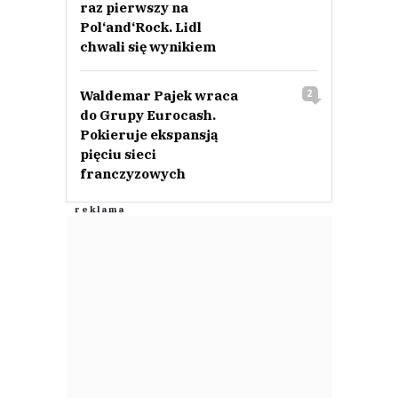
raz pierwszy na
Pol‘and‘Rock. Lidl
chwali się wynikiem
Waldemar Pajek wraca
2
do Grupy Eurocash.
Pokieruje ekspansją
pięciu sieci
franczyzowych