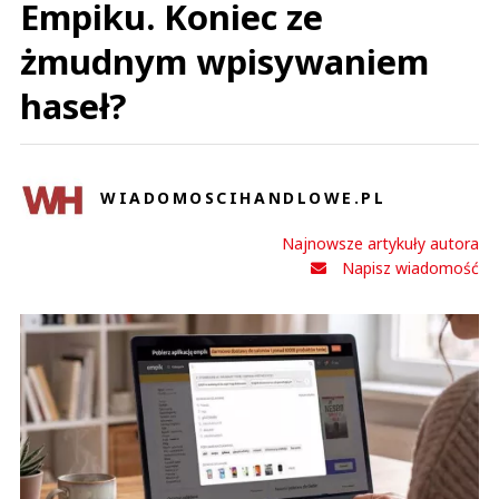
Empiku. Koniec ze
żmudnym wpisywaniem
haseł?
WIADOMOSCIHANDLOWE.PL
Najnowsze artykuły autora
Napisz wiadomość