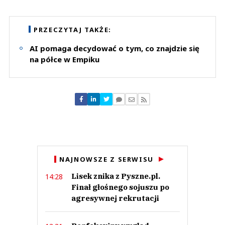
Komentarze (
0
)
Nie znaleziono komentarzy
Zostaw swoje komentarze
PRZECZYTAJ TAKŻE:
Imię (Wymagane)
AI pomaga decydować o tym, co znajdzie się
na półce w Empiku
Anuluj
Prześlij komentarz
NAJNOWSZE Z SERWISU
Lisek znika z Pyszne.pl.
14:28
Finał głośnego sojuszu po
agresywnej rekrutacji