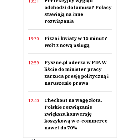
Perfekcyjny wygląd
13:31
odchodzi do lamusa? Polacy
stawiają na inne
rozwiązania
Pizza i kwiaty w 15 minut?
13:30
Wolt z nową usługą
Pyszne.pl uderza w PIP. W
12:59
liście do minister pracy
zarzuca presję polityczną i
naruszenie prawa
Checkout na wagę złota.
12:40
Polskie rozwiązanie
zwiększa konwersję
koszykową w e-commerce
nawet do 70%