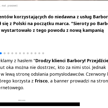
t. mat. prasowe)
ientów korzystających do niedawna z usług Barbor
 się z Polski na początku marca. "Sieroty po Barb
óre wystartowało z tego powodu z nową kampanią
drzej
Michał Stężalski
FineDiningWe
▶
▶
eklamy z hasłem "
Drodzy klienci Barbory! Przejdźci
zut oka można nie dostrzec, kto za nimi stoi. Jednak
y w lewą stronę odsłania pomysłodawców. Czerwony 
tórego korzysta z
Frisco
, a banner prowadzi na stro
ernetowego.
REKLAMA