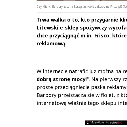
Czy klienci Barbory zaczną korzystać robić zakupy na Frisco.pl? (fo
Trwa walka o to, kto przygarnie kl
Litewski e-sklep spożywczy wycofał
chce przyciągnąć m.in. Frisco, kt
reklamową.
Andrzej i Marta
Marta i An
Sterniccy
Sterniccy
▶
▶
W internecie natrafić już można na r
dobrą stronę mocy!
". Na pierwszy r
proste przeciągnięcie paska reklam
Barbory przeistacza się w fiolet, z k
internetową właśnie tego sklepu int