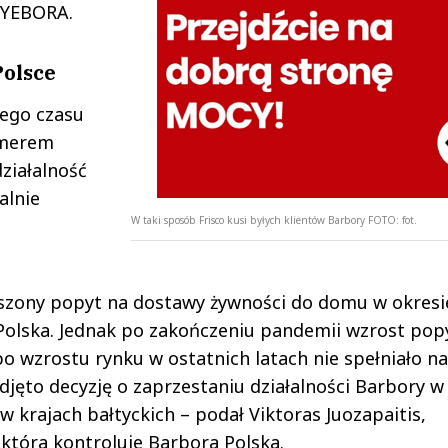
 BYEBORA.
Polsce
wego czasu
umerem
ziałalność
alnie
W taki sposób Frisco kusi byłych klientów Barbory
FOTO:
fot.
szony popyt na dostawy żywności do domu w okresi
Polska. Jednak po zakończeniu pandemii wzrost pop
 wzrostu rynku w ostatnich latach nie spełniało n
djęto decyzję o zaprzestaniu działalności Barbory w
 w krajach bałtyckich – podał Viktoras Juozapaitis,
 która kontroluje Barbora Polska.