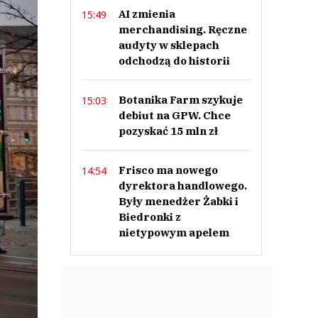
AI zmienia
15:49
merchandising. Ręczne
audyty w sklepach
odchodzą do historii
Botanika Farm szykuje
15:03
debiut na GPW. Chce
pozyskać 15 mln zł
Frisco ma nowego
14:54
dyrektora handlowego.
Były menedżer Żabki i
Biedronki z
nietypowym apelem