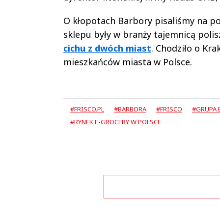
O kłopotach Barbory pisaliśmy na po
sklepu były w branży tajemnicą polisz
cichu z dwóch miast
. Chodziło o Kra
mieszkańców miasta w Polsce.
#FRISCO.PL
#BARBORA
#FRISCO
#GRUPA 
#RYNEK E-GROCERY W POLSCE