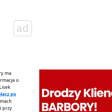
ad
ry ma
ormacja o
 Lisek
płacz po
ramach
i przy