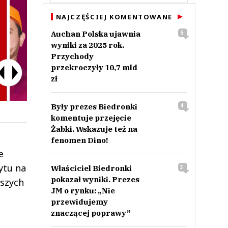
NAJCZĘŚCIEJ KOMENTOWANE
Auchan Polska ujawnia
5
wyniki za 2025 rok.
Przychody
przekroczyły 10,7 mld
zł
Były prezes Biedronki
4
komentuje przejęcie
Żabki. Wskazuje też na
fenomen Dino!
e
ytu na
Właściciel Biedronki
3
pokazał wyniki. Prezes
aszych
JM o rynku: „Nie
przewidujemy
znaczącej poprawy”