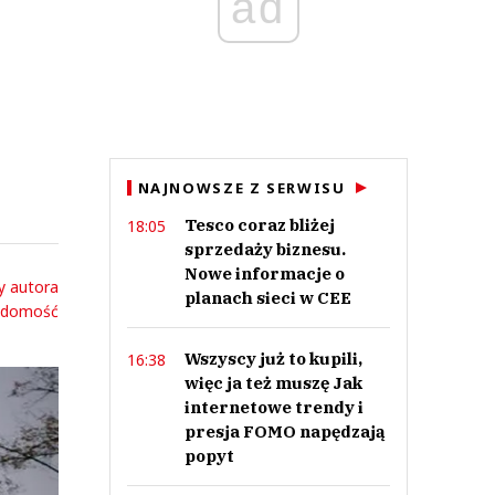
ad
NAJNOWSZE Z SERWISU
Tesco coraz bliżej
18:05
sprzedaży biznesu.
Nowe informacje o
y autora
planach sieci w CEE
adomość
Wszyscy już to kupili,
16:38
więc ja też muszę Jak
internetowe trendy i
presja FOMO napędzają
popyt