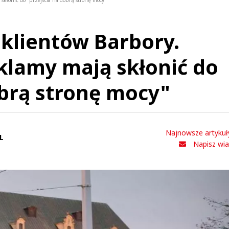
 skłonić do "przejścia na dobrą stronę mocy"
 klientów Barbory.
klamy mają skłonić do
obrą stronę mocy"
Najnowsze artykuł
L
Napisz wi