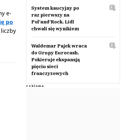
System kaucyjny po
3
y e-
raz pierwszy na
ię po
Pol‘and‘Rock. Lidl
chwali się wynikiem
liczby
Waldemar Pajek wraca
2
do Grupy Eurocash.
Pokieruje ekspansją
pięciu sieci
franczyzowych