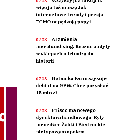
Wszyscy już to kupili,
07.08.
więc ja też muszę Jak
internetowe trendy i presja
FOMO napędzają popyt
AI zmienia
07.08.
merchandising. Ręczne audyty
w sklepach odchodzą do
historii
Botanika Farm szykuje
07.08.
debiut na GPW. Chce pozyskać
15 mln zł
Frisco ma nowego
07.08.
dyrektora handlowego. Były
menedżer Żabki i Biedronki z
nietypowym apelem