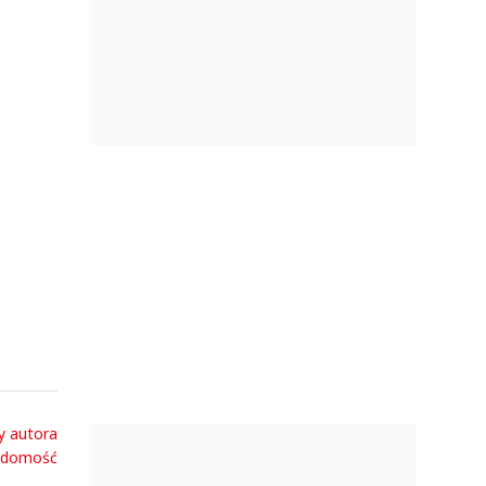
y autora
adomość