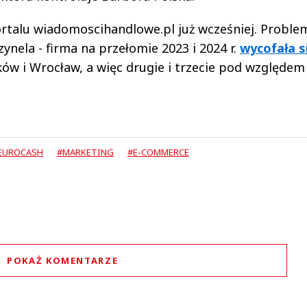
rtalu wiadomoscihandlowe.pl już wcześniej. Problem
ynela - firma na przełomie 2023 i 2024 r.
wycofała s
ków i Wrocław, a więc drugie i trzecie pod względem 
EUROCASH
#MARKETING
#E-COMMERCE
POKAŻ KOMENTARZE
Komentarze (
1
)