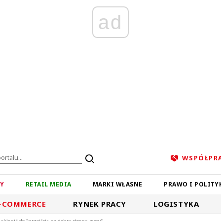
ad
WSPÓŁPR
ZY
RETAIL MEDIA
MARKI WŁASNE
PRAWO I POLITY
-COMMERCE
RYNEK PRACY
LOGISTYKA