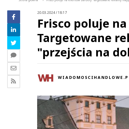
Strona główna
Frisco poluje na klientów Barbory. Targetowane reklamy mają
>
20.03.2024 / 18:17
Frisco poluje na
Targetowane re
"przejścia na d
WIADOMOSCIHANDLOWE.P