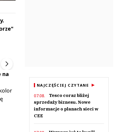
y.
orze"
ek
Szefem być Sezon 2
Marcin Przybysz
▶
▶
e na
NAJCZĘŚCIEJ CZYTANE
kolor
Tesco coraz bliżej
07.08.
nę
sprzedaży biznesu. Nowe
informacje o planach sieci w
CEE