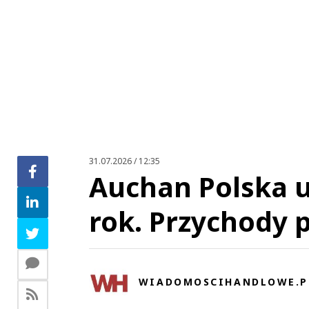
This commen
już by dali sobie spokój, jechanie po 
31.07.2026 / 12:35
Auchan Polska u
rok. Przychody p
Zo
WIADOMOSCIHANDLOWE.P