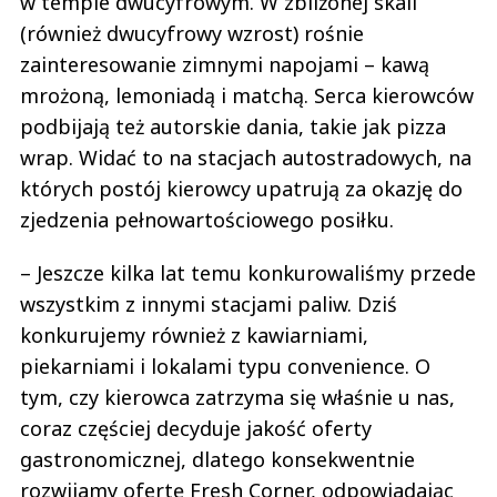
w tempie dwucyfrowym. W zbliżonej skali
(również dwucyfrowy wzrost) rośnie
zainteresowanie zimnymi napojami – kawą
mrożoną, lemoniadą i matchą. Serca kierowców
podbijają też autorskie dania, takie jak pizza
wrap. Widać to na stacjach autostradowych, na
których postój kierowcy upatrują za okazję do
zjedzenia pełnowartościowego posiłku.
– Jeszcze kilka lat temu konkurowaliśmy przede
wszystkim z innymi stacjami paliw. Dziś
konkurujemy również z kawiarniami,
piekarniami i lokalami typu convenience. O
tym, czy kierowca zatrzyma się właśnie u nas,
coraz częściej decyduje jakość oferty
gastronomicznej, dlatego konsekwentnie
rozwijamy ofertę Fresh Corner, odpowiadając