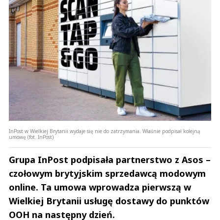
InPost w Wielkiej Brytanii wydaje się nie do zatrzymania. Właśnie podpisał kolejną
umowę (fot. InPost)
Grupa InPost podpisała partnerstwo z Asos –
czołowym brytyjskim sprzedawcą modowym
online. Ta umowa wprowadza pierwszą w
Wielkiej Brytanii usługę dostawy do punktów
OOH na następny dzień.