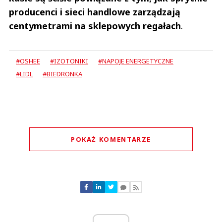
producenci i sieci handlowe zarządzają
centymetrami na sklepowych regałach
.
#OSHEE
#IZOTONIKI
#NAPOJE ENERGETYCZNE
#LIDL
#BIEDRONKA
POKAŻ KOMENTARZE
Komentarze (
0
)
Nie znaleziono komentarzy
Zostaw swoje komentarze
Imię (Wymagane)