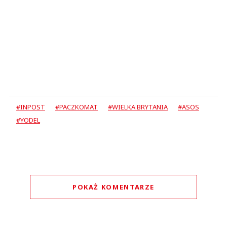
#INPOST
#PACZKOMAT
#WIELKA BRYTANIA
#ASOS
#YODEL
POKAŻ KOMENTARZE
Komentarze (
0
)