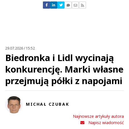
Nie znaleziono komentarzy
Zostaw swoje komentarze
Imię (Wymagane)
Anuluj
Prześlij komentarz
29.07.2026 / 15:52
Biedronka i Lidl wycinają
konkurencję. Marki własne
przejmują półki z napojami
MICHAŁ CZUBAK
Najnowsze artykuły autora
Napisz wiadomość