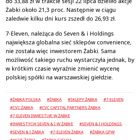
do 33,88 zł w trakcie sesji 22 lipca dzieliło akcje
Żabki około 21,3 proc. Następnie w ciągu
zaledwie kilku dni kurs zszedł do 26,93 zł.
7-Eleven, należąca do Seven & i Holdings
największa globalna sieć sklepów convenience,
nie została więc inwestorem Żabki. Sama
możliwość takiego ruchu wystarczyła jednak, by
w krótkim czasie wyraźnie zmienić wycenę
polskiej spółki na warszawskiej giełdzie.
#ŻABKA POLSKA
#ŻABKA
#SKLEPY ŻABKA
#7-ELEVEN
#CVC ŻABKA
#CVC CAPITAL PARTNERS ŻABKA
#7-ELEVEN INWESTUJE W ŻABKĘ
#INWESTYCJA SEVEN & I W ŻABKĘ
#SEVEN & I HOLDINGS
#SEVEN & I ŻABKA
#7-ELEVEN ŻABKA
#ŻABKA GPW
#AKCJE ŻABKI
#ŻABKA GIEŁDA