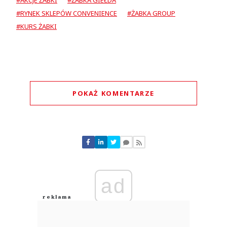
#RYNEK SKLEPÓW CONVENIENCE
#ŻABKA GROUP
#KURS ŻABKI
POKAŻ KOMENTARZE
Komentarze (
0
)
Nie znaleziono komentarzy
Zostaw swoje komentarze
Imię (Wymagane)
ad
Anuluj
Prześlij komentarz