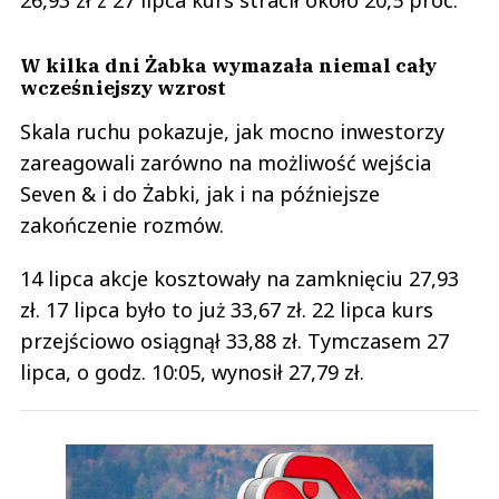
26,93 zł z 27 lipca kurs stracił około 20,5 proc.
W kilka dni Żabka wymazała niemal cały
wcześniejszy wzrost
Skala ruchu pokazuje, jak mocno inwestorzy
zareagowali zarówno na możliwość wejścia
Seven & i do Żabki, jak i na późniejsze
zakończenie rozmów.
14 lipca akcje kosztowały na zamknięciu 27,93
zł. 17 lipca było to już 33,67 zł. 22 lipca kurs
przejściowo osiągnął 33,88 zł. Tymczasem 27
lipca, o godz. 10:05, wynosił 27,79 zł.