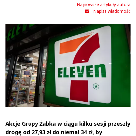
Jakub Wendrowycz
Najnowsze artykuły autora
Odpowiedz
Napisz wiadomość
0
0
Nie znaleziono komentarzy
Zostaw swoje komentarze
Imię (Wymagane)
Anuluj
Prześlij komentarz
Akcje Grupy Żabka w ciągu kilku sesji przeszły
drogę od 27,93 zł do niemal 34 zł, by