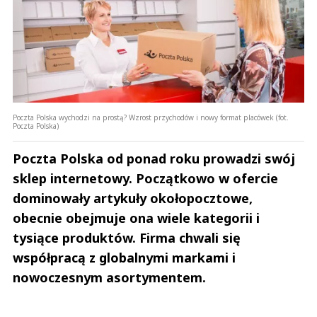
Poczta Polska wychodzi na prostą? Wzrost przychodów i nowy format placówek (fot.
Poczta Polska)
Poczta Polska od ponad roku prowadzi swój
sklep internetowy. Początkowo w ofercie
dominowały artykuły okołopocztowe,
obecnie obejmuje ona wiele kategorii i
tysiące produktów. Firma chwali się
współpracą z globalnymi markami i
nowoczesnym asortymentem.
Andrzej i Marta Sterniccy
Marta i 