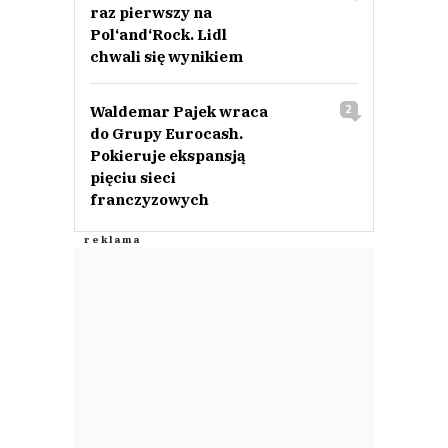
raz pierwszy na
Pol‘and‘Rock. Lidl
chwali się wynikiem
Waldemar Pajek wraca
2
do Grupy Eurocash.
Pokieruje ekspansją
pięciu sieci
franczyzowych