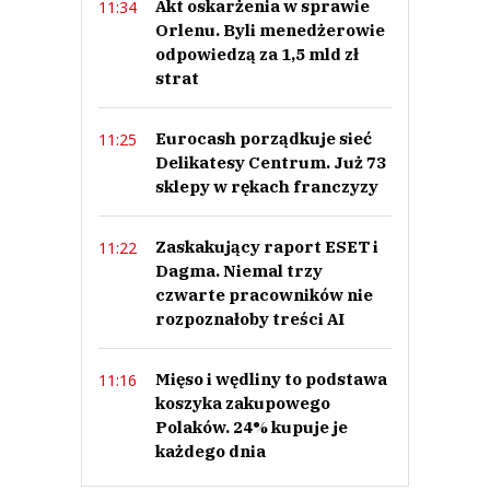
Akt oskarżenia w sprawie
11:34
Orlenu. Byli menedżerowie
odpowiedzą za 1,5 mld zł
strat
Eurocash porządkuje sieć
11:25
Delikatesy Centrum. Już 73
sklepy w rękach franczyzy
Zaskakujący raport ESET i
11:22
Dagma. Niemal trzy
czwarte pracowników nie
rozpoznałoby treści AI
Mięso i wędliny to podstawa
11:16
koszyka zakupowego
Polaków. 24% kupuje je
każdego dnia