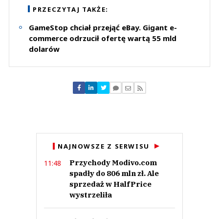
Zostaw swoje komentarze
PRZECZYTAJ TAKŻE:
Imię (Wymagane)
GameStop chciał przejąć eBay. Gigant e-
commerce odrzucił ofertę wartą 55 mld
dolarów
Anuluj
Prześlij komentarz
NAJNOWSZE Z SERWISU
Przychody Modivo.com
11:48
spadły do 806 mln zł. Ale
sprzedaż w HalfPrice
wystrzeliła