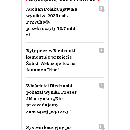
Auchan Polska ujawnia
5
wyniki za 2025 rok.
Przychody
przekroczyły 10,7 mld
zł
Były prezes Biedronki
4
komentuje przejęcie
Żabki. Wskazuje też na
fenomen Dino!
Właściciel Biedronki
3
pokazał wyniki. Prezes
JM o rynku: „Nie
przewidujemy
znaczącej poprawy”
System kaucyjny po
3