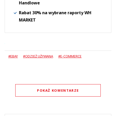
Handlowe
Rabat 30% na wybrane raporty WH
MARKET
#EBAY
#ODZIEŻ UŻYWANA
#E-COMMERCE
POKAŻ KOMENTARZE
Komentarze (
0
)
Nie znaleziono komentarzy