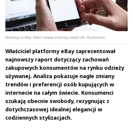
Rewolucja na eBay. Klienci masowo zmieniają nawyki (fot. Shutterstock)
Właściciel platformy eBay zaprezentował
najnowszy raport dotyczący zachowań
zakupowych konsumentów na rynku odzieży
używanej. Analiza pokazuje nagłe zmiany
trendów i preferencji osób kupujących w
internecie na całym świecie. Konsumenci
szukają obecnie swobody, rezygnując z
dotychczasowej idealnej elegancji w
codziennych stylizacjach.
Andrzej i Marta Sterniccy
Marta i 