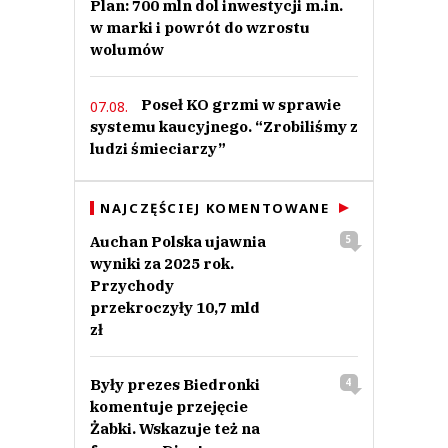
Plan: 700 mln dol inwestycji m.in.
w marki i powrót do wzrostu
wolumów
Poseł KO grzmi w sprawie
07.08.
systemu kaucyjnego. “Zrobiliśmy z
ludzi śmieciarzy”
NAJCZĘŚCIEJ KOMENTOWANE
Auchan Polska ujawnia
5
wyniki za 2025 rok.
Przychody
przekroczyły 10,7 mld
zł
Były prezes Biedronki
4
komentuje przejęcie
Żabki. Wskazuje też na