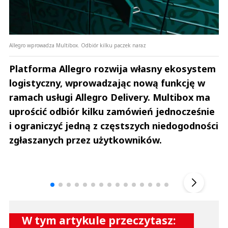
Allegro wprowadza Multibox. Odbiór kilku paczek naraz
Platforma Allegro rozwija własny ekosystem
logistyczny, wprowadzając nową funkcję w
ramach usługi Allegro Delivery. Multibox ma
uprościć odbiór kilku zamówień jednocześnie
i ograniczyć jedną z częstszych niedogodności
zgłaszanych przez użytkowników.
Andrzej i Marta Sterniccy
Marta i 
▶
W tym artykule przeczytasz: