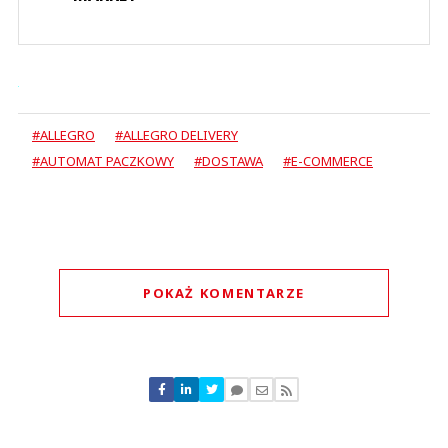
#ALLEGRO
#ALLEGRO DELIVERY
#AUTOMAT PACZKOWY
#DOSTAWA
#E-COMMERCE
POKAŻ KOMENTARZE
Komentarze (
0
)
Nie znaleziono komentarzy
Zostaw swoje komentarze
Imię (Wymagane)