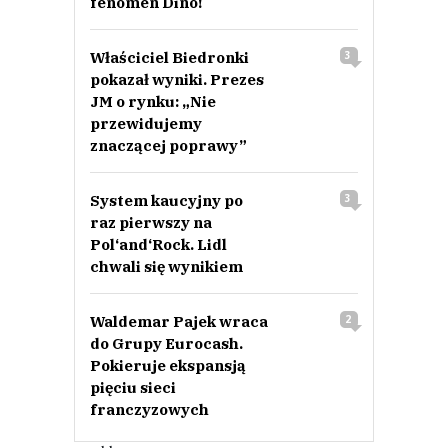
fenomen Dino!
Właściciel Biedronki
3
pokazał wyniki. Prezes
JM o rynku: „Nie
przewidujemy
znaczącej poprawy”
System kaucyjny po
3
raz pierwszy na
Pol‘and‘Rock. Lidl
chwali się wynikiem
Waldemar Pajek wraca
2
do Grupy Eurocash.
Pokieruje ekspansją
pięciu sieci
franczyzowych