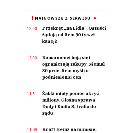
Anuluj
NAJNOWSZE Z SERWISU
Prześlij komentarz
Przekręt „na Lidla”. Oszuści
12:00
żądają od firm 90 tys. zł
kaucji!
Konsumenci boją się i
12:00
ograniczają zakupy. Niemal
30 proc. firm myśli o
podniesieniu cen
Żabki miały pomóc ukryć
11:51
miliony. Głośna sprawa
Dody i Emila S. trafia do
sądu
Kraft Heinz na minusie.
11:46