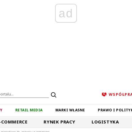
ad
WSPÓŁPR
ZY
RETAIL MEDIA
MARKI WŁASNE
PRAWO I POLITY
-COMMERCE
RYNEK PRACY
LOGISTYKA