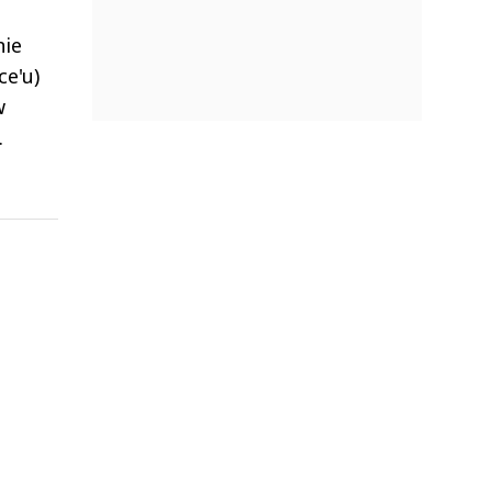
nie
e'u)
w
.