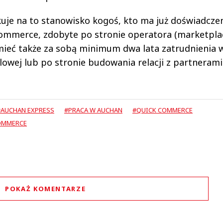
je na to stanowisko kogoś, kto ma już doświadcze
mmerce, zdobyte po stronie operatora (marketplac
 mieć także za sobą minimum dwa lata zatrudnienia 
owej lub po stronie budowania relacji z partnerami
#AUCHAN EXPRESS
#PRACA W AUCHAN
#QUICK COMMERCE
OMMERCE
POKAŻ KOMENTARZE
Komentarze (
0
)