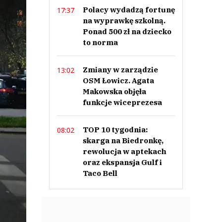
Polacy wydadzą fortunę
17:37
na wyprawkę szkolną.
Ponad 500 zł na dziecko
to norma
Zmiany w zarządzie
13:02
OSM Łowicz. Agata
Makowska objęła
funkcje wiceprezesa
TOP 10 tygodnia:
08:02
skarga na Biedronkę,
rewolucja w aptekach
oraz ekspansja Gulf i
Taco Bell