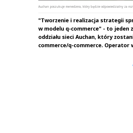
Auchan poszukuje menedżera, który będzie odpowiedzialny za rozw
"Tworzenie i realizacja strategii
w modelu q-commerce" - to jeden 
oddziału sieci Auchan, który zost
commerce/q-commerce. Operator wł
Andrzej i Marta
Marta i An
Sterniccy
Sterniccy
▶
▶