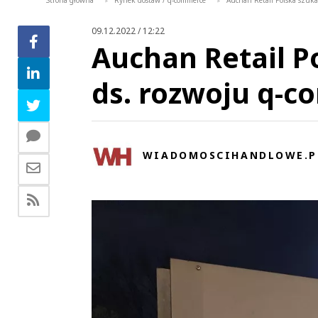
Strona główna
Rynek dostaw / q-commerce
Auchan Retail Polska szuk
>
>
09.12.2022 / 12:22
Auchan Retail 
ds. rozwoju q-
WIADOMOSCIHANDLOWE.P