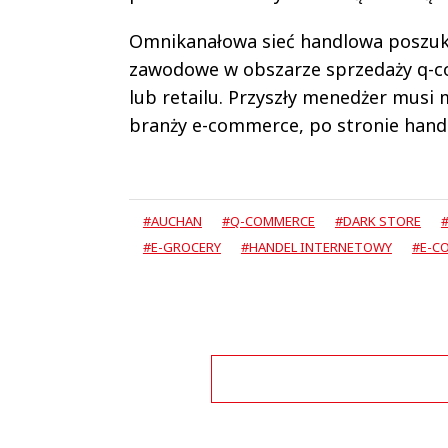
Omnikanałowa sieć handlowa poszuku
zawodowe w obszarze sprzedaży q-co
lub retailu. Przyszły menedżer musi
branży e-commerce, po stronie handl
#AUCHAN
#Q-COMMERCE
#DARK STORE
#E-GROCERY
#HANDEL INTERNETOWY
#E-C