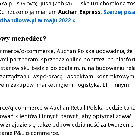
a plus Glovo), Jush (Żabka) i Liska uruchomiona zo
Ochrzczono ją mianem
Auchan Express
.
Szerzej pis
ihandlowe.pl w maju 2022 r.
nowy menedżer?
mmerce/q-commerce, Auchan Polska udowadnia, że
ymi partnerami sprzedaż online poprzez ich platfo
stanowisku będzie polegała m.in. na budowaniu rela
 zarządzaniu współpracą i aspektami kontraktowymi
ałem zakupów, marketingiem, logistyką, IT i innymi
ce/q-commerce w Auchan Retail Polska bedzie takż
owań klientów i innych danych, aby optymalizować
w znajdzie się także odpowiedzialność za tworzenie
dzanie P&L q-commerce.