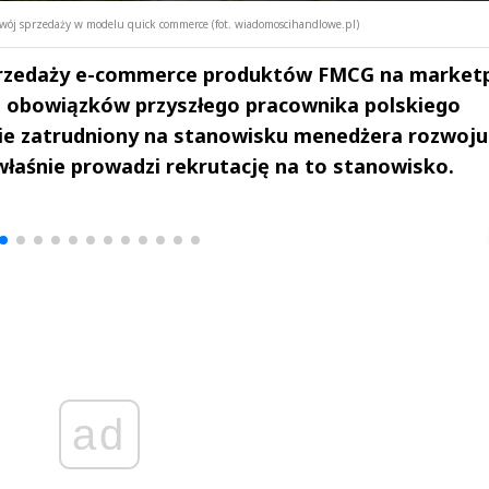
ój sprzedaży w modelu quick commerce (fot. wiadomoscihandlowe.pl)
 sprzedaży e-commerce produktów FMCG na marketp
z obowiązków przyszłego pracownika polskiego
anie zatrudniony na stanowisku menedżera rozwoju
aśnie prowadzi rekrutację na to stanowisko.
drzej
Michał Stężalski
FineDiningWe
▶
▶
ad