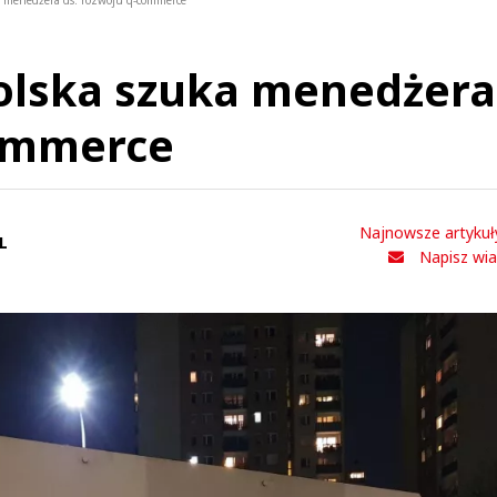
a menedżera ds. rozwoju q-commerce
Polska szuka menedżera
commerce
Najnowsze artykuł
L
Napisz wi