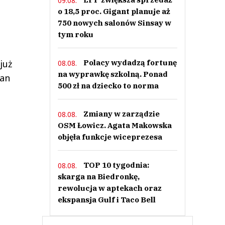
09.08.
o 18,5 proc. Gigant planuje aż
750 nowych salonów Sinsay w
tym roku
już
Polacy wydadzą fortunę
08.08.
na wyprawkę szkolną. Ponad
han
500 zł na dziecko to norma
Zmiany w zarządzie
08.08.
OSM Łowicz. Agata Makowska
objęła funkcje wiceprezesa
TOP 10 tygodnia:
08.08.
skarga na Biedronkę,
rewolucja w aptekach oraz
ekspansja Gulf i Taco Bell