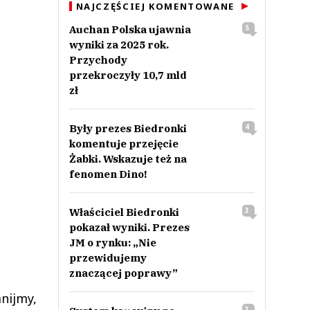
NAJCZĘŚCIEJ KOMENTOWANE
Auchan Polska ujawnia
5
wyniki za 2025 rok.
Przychody
przekroczyły 10,7 mld
zł
Były prezes Biedronki
4
komentuje przejęcie
Żabki. Wskazuje też na
fenomen Dino!
Właściciel Biedronki
3
pokazał wyniki. Prezes
JM o rynku: „Nie
przewidujemy
znaczącej poprawy”
mnijmy,
3