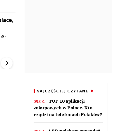
lace,
 e-
ek
Szefem być Sezon 2
Marcin Przybysz
▶
▶
NAJCZĘŚCIEJ CZYTANE
TOP 10 aplikacji
09.08.
zakupowych w Polsce. Kto
rządzi na telefonach Polaków?
LPP zwiększa sprzedaż