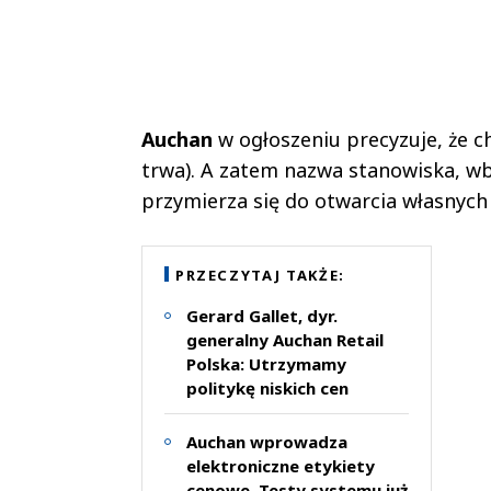
Auchan
w ogłoszeniu precyzuje, że ch
trwa). A zatem nazwa stanowiska, w
przymierza się do otwarcia własnyc
PRZECZYTAJ TAKŻE:
Gerard Gallet, dyr.
generalny Auchan Retail
Polska: Utrzymamy
politykę niskich cen
Auchan wprowadza
elektroniczne etykiety
cenowe. Testy systemu już