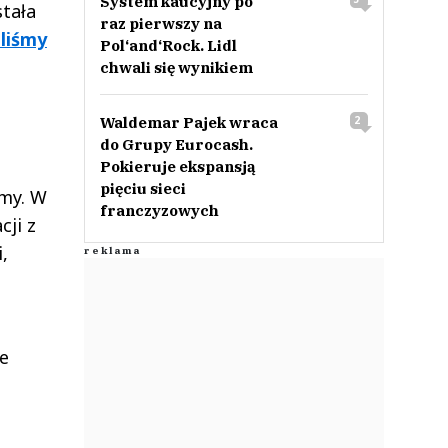
System kaucyjny po
stała
raz pierwszy na
aliśmy
Pol‘and‘Rock. Lidl
chwali się wynikiem
Waldemar Pajek wraca
2
do Grupy Eurocash.
Pokieruje ekspansją
pięciu sieci
rmy. W
franczyzowych
cji z
,
e