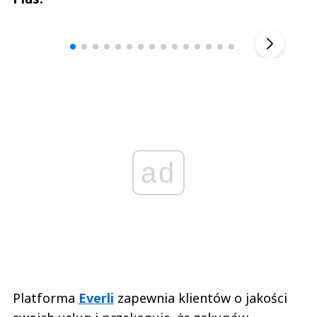
Andrzej i Marta Sterniccy
Marta i 
▶
ad
Platforma
Everli
zapewnia klientów o jakości