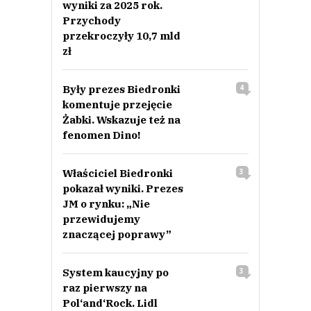
wyniki za 2025 rok.
Przychody
przekroczyły 10,7 mld
zł
Były prezes Biedronki
4
komentuje przejęcie
Żabki. Wskazuje też na
fenomen Dino!
Właściciel Biedronki
3
pokazał wyniki. Prezes
JM o rynku: „Nie
przewidujemy
znaczącej poprawy”
System kaucyjny po
3
raz pierwszy na
Pol‘and‘Rock. Lidl