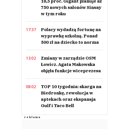
18,5 proc. Gigant planuje aż
750 nowych salonów Sinsay
Nie znaleziono komentarzy
w tym roku
Zostaw swoje komentarze
Imię (Wymagane)
Polacy wydadzą fortunę na
17:37
wyprawkę szkolną. Ponad
Anuluj
500 zł na dziecko to norma
Prześlij komentarz
Zmiany w zarządzie OSM
13:02
Łowicz. Agata Makowska
objęła funkcje wiceprezesa
TOP 10 tygodnia: skarga na
08:02
Biedronkę, rewolucja w
aptekach oraz ekspansja
Gulf i Taco Bell