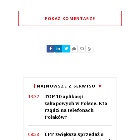
POKAŻ KOMENTARZE
Komentarze (
1
)
Konrad
07.01.2024 / 16:26
NAJNOWSZE Z SERWISU
This comment was minimized by the moderator on the site
TOP 10 aplikacji
13:32
Zaskakujące, że wycofali się z polskiego rynku. Jeszcze niedawno czytałem
zapewnienia, że nie planują takiego działania. Szkoda również, że zamknęli
zakupowych w Polsce. Kto
się bez słowa.
rządzi na telefonach
Konrad
Polaków?
Odpowiedz
0
LPP zwiększa sprzedaż o
08:38
0