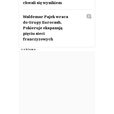
chwali się wynikiem
Waldemar Pajek wraca
2
do Grupy Eurocash.
Pokieruje ekspansją
pięciu sieci
franczyzowych