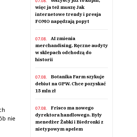
Wszyscy już to kupili,
07.08.
więc ja też muszę Jak
internetowe trendy i presja
FOMO napędzają popyt
AI zmienia
07.08.
merchandising. Ręczne audyty
w sklepach odchodzą do
historii
Botanika Farm szykuje
07.08.
debiut na GPW. Chce pozyskać
15 mln zł
Frisco ma nowego
07.08.
ch
dyrektora handlowego. Były
ób nie
menedżer Żabki i Biedronki z
nietypowym apelem