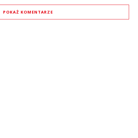
POKAŻ KOMENTARZE
Komentarze (
0
)
Nie znaleziono komentarzy
staw swoje komentarze
Imię (Wymagane)
Anuluj
Prześlij komentarz