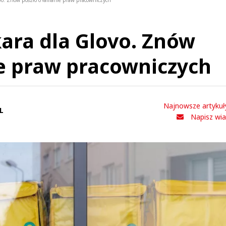
ovo. Znów poszło o łamanie praw pracowniczych
kara dla Glovo. Znów
e praw pracowniczych
Najnowsze artykuł
L
Napisz wi