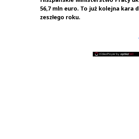
56,7 mln euro. To już kolejna kara 
zeszłego roku.
Andrzej i Marta
Marta i An
Sterniccy
Sterniccy
▶
▶