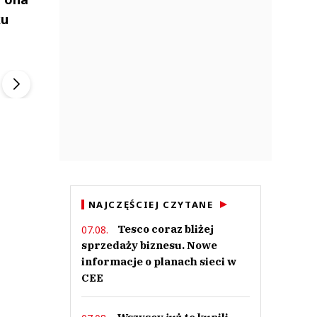
ku
ek
Szefem być Sezon 2
Marcin Przybysz
▶
▶
NAJCZĘŚCIEJ CZYTANE
Tesco coraz bliżej
07.08.
sprzedaży biznesu. Nowe
informacje o planach sieci w
CEE