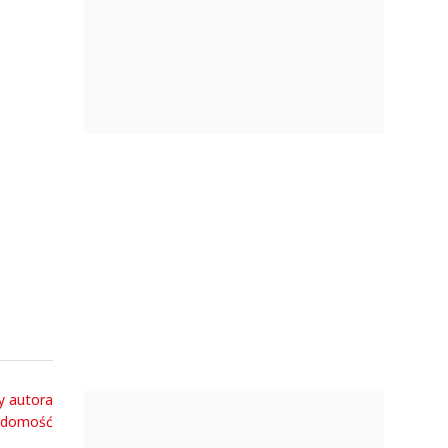
y autora
adomość