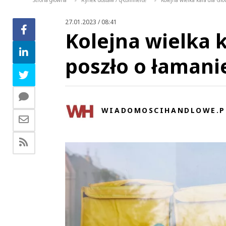
Strona główna
Rynek dostaw / q-commerce
Kolejna wielka kara dla Gl
>
>
27.01.2023 / 08:41
Kolejna wielka 
poszło o łamani
WIADOMOSCIHANDLOWE.P