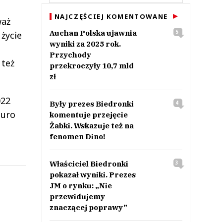
NAJCZĘŚCIEJ KOMENTOWANE
waż
Auchan Polska ujawnia
5
życie
wyniki za 2025 rok.
Przychody
 też
przekroczyły 10,7 mld
zł
022
Były prezes Biedronki
4
euro
komentuje przejęcie
Żabki. Wskazuje też na
fenomen Dino!
Właściciel Biedronki
3
pokazał wyniki. Prezes
JM o rynku: „Nie
przewidujemy
znaczącej poprawy”