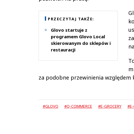
Gl
PRZECZYTAJ TAKŻE:
ko
us
Glovo startuje z
programem Glovo Local
za
skierowanym do sklepów i
na
restauracji
To
mi
za podobne przewinienia względem kur
#GLOVO
#Q-COMMERCE
#E-GROCERY
#E