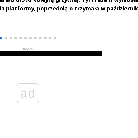
dla platformy, poprzednią o trzymała w październi
drzej
Michał Stężalski
FineDiningWe
▶
▶
REKLAMA
ad