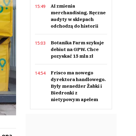
AI zmienia
15:49
merchandising. Ręczne
audyty w sklepach
odchodzą do historii
Botanika Farm szykuje
15:03
debiut na GPW. Chce
pozyskać 15 mln zł
Frisco ma nowego
14:54
dyrektora handlowego.
Były menedżer Żabki i
Biedronki z
nietypowym apelem
a ona