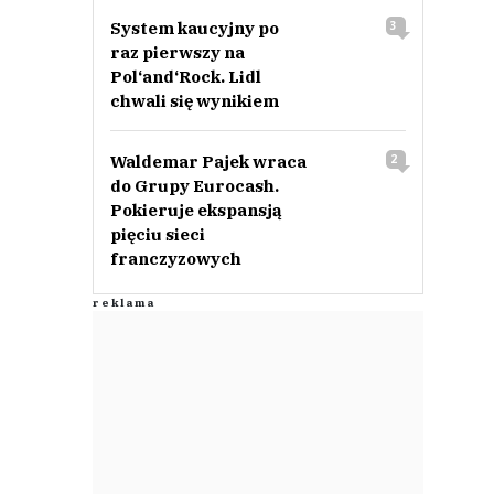
System kaucyjny po
3
raz pierwszy na
Pol‘and‘Rock. Lidl
chwali się wynikiem
Waldemar Pajek wraca
2
do Grupy Eurocash.
Pokieruje ekspansją
pięciu sieci
franczyzowych