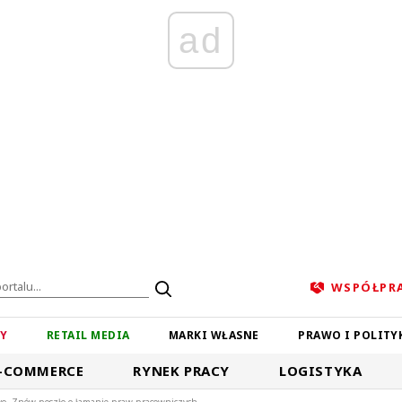
ad
WSPÓŁPR
ZY
RETAIL MEDIA
MARKI WŁASNE
PRAWO I POLITY
-COMMERCE
RYNEK PRACY
LOGISTYKA