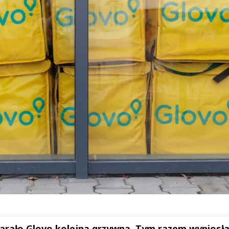
arało Glovo kolejną grzywną. Tym razem wyniosł