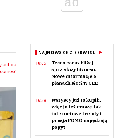
ad
NAJNOWSZE Z SERWISU
Tesco coraz bliżej
18:05
y autora
sprzedaży biznesu.
adomość
Nowe informacje o
planach sieci w CEE
Wszyscy już to kupili,
16:38
więc ja też muszę Jak
internetowe trendy i
presja FOMO napędzają
popyt