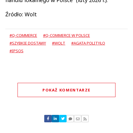
handlu lokalnego w Polsce” (luty 2026 r.).
Źródło: Wolt
#Q-COMMERCE
#Q-COMMERCE W POLSCE
#SZYBKIE DOSTAWY
#WOLT
#AGATA POLITYŁO
#IPSOS
POKAŻ KOMENTARZE
Komentarze (
0
)
Nie znaleziono komentarzy
Zostaw swoje komentarze
Imię (Wymagane)