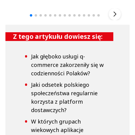
Andrzej i Marta Sterniccy
Marta i 
▶
Z tego artykułu dowiesz się:
Jak głęboko usługi q-
commerce zakorzeniły się w
codzienności Polaków?
Jaki odsetek polskiego
społeczeństwa regularnie
korzysta z platform
dostawczych?
W których grupach
wiekowych aplikacje