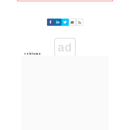
Komentarze (
0
)
Nie znaleziono komentarzy
Zostaw swoje komentarze
Imię (Wymagane)
ad
Anuluj
Prześlij komentarz