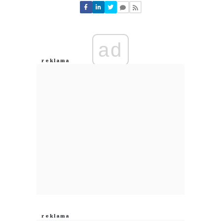
Nie znaleziono komentarzy
Zostaw swoje komentarze
Imię (Wymagane)
ad
Anuluj
Prześlij komentarz