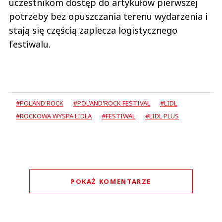
uczestnikom dostęp do artykułów pierwszej
potrzeby bez opuszczania terenu wydarzenia i
stają się częścią zaplecza logistycznego
festiwalu.
#POL'AND'ROCK
#POL'AND'ROCK FESTIVAL
#LIDL
#ROCKOWA WYSPA LIDLA
#FESTIWAL
#LIDL PLUS
POKAŻ KOMENTARZE
Komentarze (
0
)