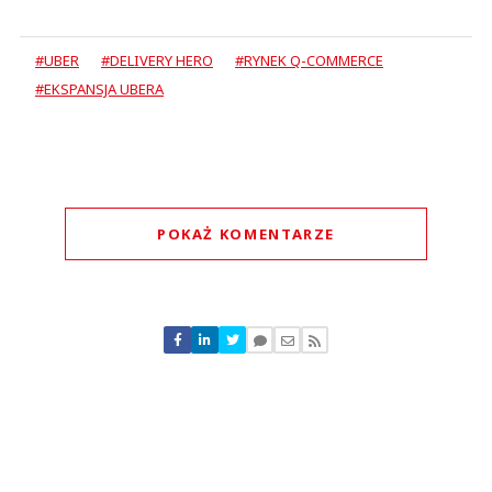
#UBER
#DELIVERY HERO
#RYNEK Q-COMMERCE
#EKSPANSJA UBERA
POKAŻ KOMENTARZE
Komentarze (
0
)
Nie znaleziono komentarzy
Zostaw swoje komentarze
Imię (Wymagane)
Anuluj