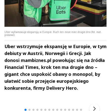
Uber wyhamowuje ekspansję w Europie. Ruch ten może mieć drugie dno (fot. mat.
prasowe)
Uber wstrzymuje ekspansję w Europie, w tym
debiuty w Austrii, Norwegii i Grecji. Jak
donosi mambiznes.pl powołując się na źródła
Financial Times, krok ten ma drugie dno –
gigant chce uspokoić obawy o monopol, by
ułatwić sobie przejęcie europejskiego
konkurenta, firmy Delivery Hero.
Andrzej i Marta Sterniccy
Marta i 
▶