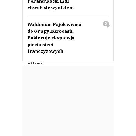
Pol‘and‘Rock. Lidl
chwali się wynikiem
Waldemar Pajek wraca
2
do Grupy Eurocash.
Pokieruje ekspansją
pięciu sieci
franczyzowych