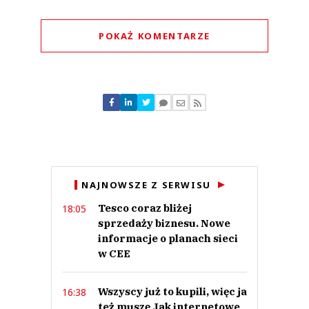
POKAŻ KOMENTARZE
Komentarze (
0
)
Nie znaleziono komentarzy
Zostaw swoje komentarze
Imię (Wymagane)
Anuluj
NAJNOWSZE Z SERWISU
Prześlij komentarz
Tesco coraz bliżej
18:05
sprzedaży biznesu. Nowe
informacje o planach sieci
w CEE
Wszyscy już to kupili, więc ja
16:38
też muszę Jak internetowe