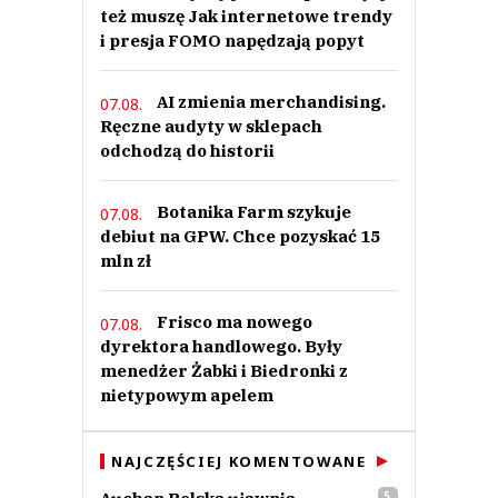
też muszę Jak internetowe trendy
i presja FOMO napędzają popyt
AI zmienia merchandising.
07.08.
Ręczne audyty w sklepach
odchodzą do historii
Botanika Farm szykuje
07.08.
debiut na GPW. Chce pozyskać 15
mln zł
Frisco ma nowego
07.08.
dyrektora handlowego. Były
menedżer Żabki i Biedronki z
nietypowym apelem
NAJCZĘŚCIEJ KOMENTOWANE
5