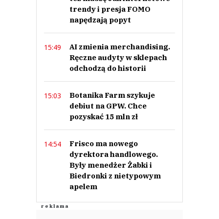
trendy i presja FOMO
napędzają popyt
AI zmienia merchandising.
15:49
Ręczne audyty w sklepach
odchodzą do historii
Botanika Farm szykuje
15:03
debiut na GPW. Chce
pozyskać 15 mln zł
Frisco ma nowego
14:54
dyrektora handlowego.
Były menedżer Żabki i
Biedronki z nietypowym
apelem