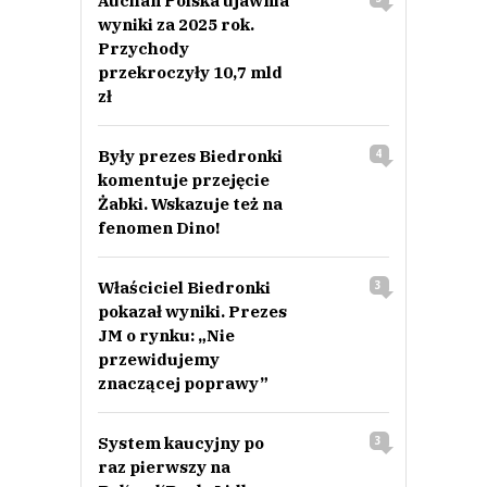
Auchan Polska ujawnia
wyniki za 2025 rok.
Przychody
przekroczyły 10,7 mld
zł
Były prezes Biedronki
4
komentuje przejęcie
Żabki. Wskazuje też na
fenomen Dino!
Właściciel Biedronki
3
pokazał wyniki. Prezes
JM o rynku: „Nie
przewidujemy
znaczącej poprawy”
System kaucyjny po
3
raz pierwszy na