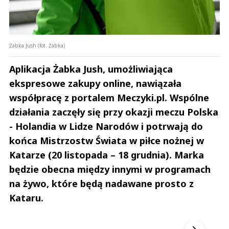
Żabka Jush (fot. Żabka)
Aplikacja Żabka Jush, umożliwiająca
ekspresowe zakupy online, nawiązała
współpracę z portalem Meczyki.pl. Wspólne
działania zaczęły się przy okazji meczu Polska
- Holandia w Lidze Narodów i potrwają do
końca Mistrzostw Świata w piłce nożnej w
Katarze (20 listopada – 18 grudnia). Marka
będzie obecna między innymi w programach
na żywo, które będą nadawane prosto z
Kataru.
Andrzej i Marta Sterniccy
Marta i 
▶