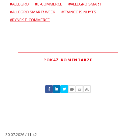
#ALLEGRO
#E-COMMERCE
#ALLEGRO SMART!
#ALLEGRO SMART! WEEK
#FRANCOIS NUYTS
#RYNEK E-COMMERCE
POKAŻ KOMENTARZE
Komentarze (
0
)
Nie znaleziono komentarzy
Zostaw swoje komentarze
Imię (Wymagane)
Anuluj
Prześlij komentarz
30.07.2026 / 11:42