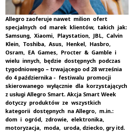
Allegro zaoferuje nawet milion ofert
specjalnych od marek klientów, takich jak:
Samsung, Xiaomi, Playstation, JBL, Calvin
Klein, Toshiba, Asus, Henkel, Hasbro,
Osram, EA Games, Procter & Gamble i
wielu innych, będzie dostępnych podczas
tygodniowego – trwającego od 28 września
do 4 października - festiwalu promocji
skierowanego wyłącznie dla korzystających
z usługi Allegro Smart. Akcja Smart Week
dotyczy produktów ze wszystkich
kategorii dostępnych na Allegro, m.in.:
dom i ogród, zdrowie, elektronika,
motoryzacja, moda, uroda, dziecko, gry itd.
Andrzej i Marta Sterniccy
Marta i 