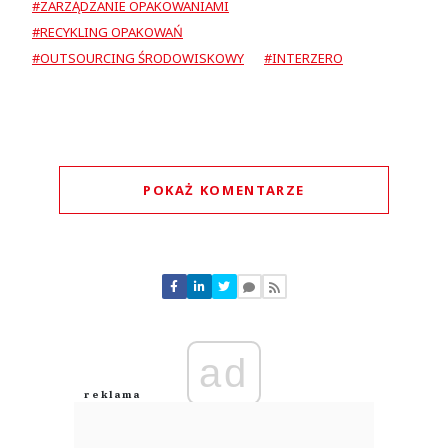
#ZARZĄDZANIE OPAKOWANIAMI
#RECYKLING OPAKOWAŃ
#OUTSOURCING ŚRODOWISKOWY
#INTERZERO
POKAŻ KOMENTARZE
Komentarze (
0
)
Nie znaleziono komentarzy
Zostaw swoje komentarze
Imię (Wymagane)
ad
Anuluj
Prześlij komentarz