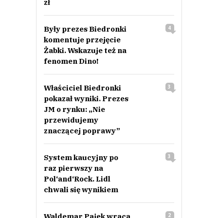
zł
Były prezes Biedronki
4
komentuje przejęcie
Żabki. Wskazuje też na
fenomen Dino!
Właściciel Biedronki
3
pokazał wyniki. Prezes
JM o rynku: „Nie
przewidujemy
znaczącej poprawy”
System kaucyjny po
3
raz pierwszy na
Pol‘and‘Rock. Lidl
chwali się wynikiem
Waldemar Pajek wraca
2