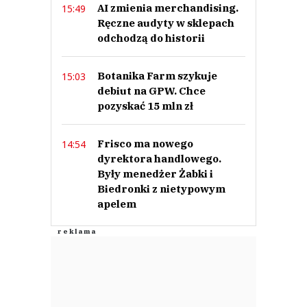
AI zmienia merchandising.
15:49
Ręczne audyty w sklepach
odchodzą do historii
Botanika Farm szykuje
15:03
debiut na GPW. Chce
pozyskać 15 mln zł
Frisco ma nowego
14:54
dyrektora handlowego.
Były menedżer Żabki i
Biedronki z nietypowym
apelem