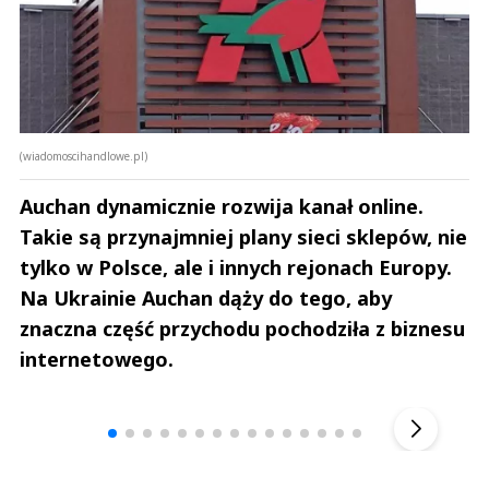
(wiadomoscihandlowe.pl)
Auchan dynamicznie rozwija kanał online.
Takie są przynajmniej plany sieci sklepów, nie
tylko w Polsce, ale i innych rejonach Europy.
Na Ukrainie Auchan dąży do tego, aby
znaczna część przychodu pochodziła z biznesu
internetowego.
Andrzej i Marta Sterniccy
Marta i 
▶