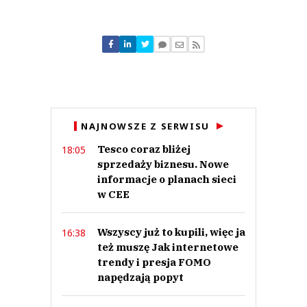
Komentarze (
0
)
Nie znaleziono komentarzy
Zostaw swoje komentarze
Imię (Wymagane)
Anuluj
NAJNOWSZE Z SERWISU
Prześlij komentarz
Tesco coraz bliżej
18:05
sprzedaży biznesu. Nowe
informacje o planach sieci
w CEE
Wszyscy już to kupili, więc ja
16:38
też muszę Jak internetowe
trendy i presja FOMO
napędzają popyt