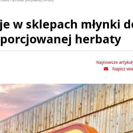
o kawy i sprzedaż porcjowanej herbaty
je w sklepach młynki d
 porcjowanej herbaty
Najnowsze artykuł
Napisz wi