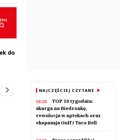
ERIĘ
Ć]
nek do
ek
Szefem być Sezon 2
Marcin Przybysz
▶
▶
NAJCZĘŚCIEJ CZYTANE
TOP 10 tygodnia:
08.08.
skarga na Biedronkę,
rewolucja w aptekach oraz
ekspansja Gulf i Taco Bell