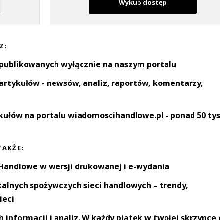
Wykup dostęp
Z:
 publikowanych wyłącznie na naszym portalu
artykułów - newsów, analiz, raportów, komentarzy,
kułów na portalu wiadomoscihandlowe.pl - ponad 50 tys
TAKŻE:
andlowe w wersji drukowanej i e-wydania
okalnych spożywczych sieci handlowych – trendy,
ieci
informacji i analiz. W każdy piątek w twojej skrzynce 