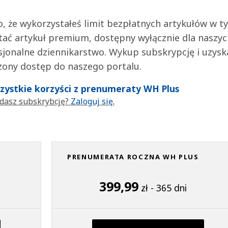
 to, że wykorzystałeś limit bezpłatnych artykułów w t
tać artykuł premium, dostępny wyłącznie dla naszy
jonalne dziennikarstwo. Wykup subskrypcję i uzysk
zony dostęp do naszego portalu.
wszystkie korzyści z prenumeraty WH Plus
dasz subskrybcję?
Zaloguj się.
PRENUMERATA ROCZNA WH PLUS
399,99
zł - 365 dni