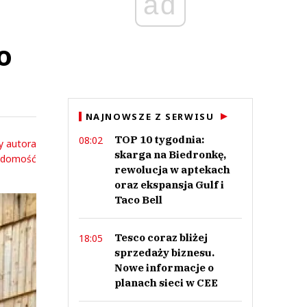
ad
o
NAJNOWSZE Z SERWISU
TOP 10 tygodnia:
08:02
y autora
skarga na Biedronkę,
adomość
rewolucja w aptekach
oraz ekspansja Gulf i
Taco Bell
Tesco coraz bliżej
18:05
sprzedaży biznesu.
Nowe informacje o
planach sieci w CEE