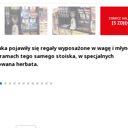
ZOBACZ GAL
[5 ZDJĘ
nka pojawiły się regały wyposażone w wagę i mły
 ramach tego samego stoiska, w specjalnych
owana herbata.
drzej
Michał Stężalski
FineDiningWe
▶
▶