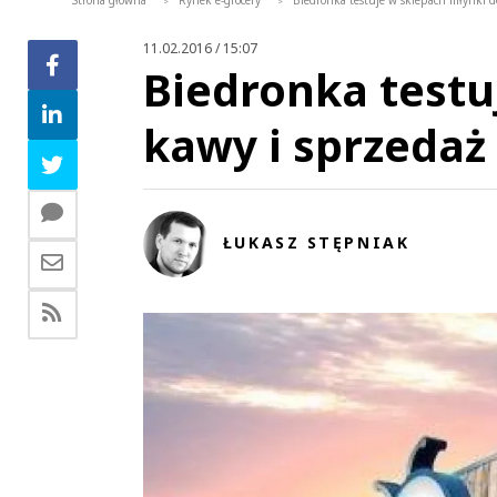
Strona główna
Rynek e-grocery
Biedronka testuje w sklepach młynki d
>
>
11.02.2016 / 15:07
Biedronka testu
kawy i sprzedaż
ŁUKASZ STĘPNIAK