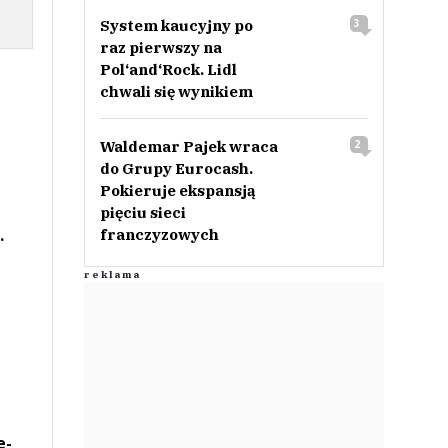
System kaucyjny po
3
raz pierwszy na
Pol‘and‘Rock. Lidl
chwali się wynikiem
Waldemar Pajek wraca
2
do Grupy Eurocash.
Pokieruje ekspansją
pięciu sieci
.
franczyzowych
e-