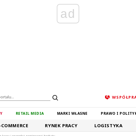
ad
WSPÓŁPR
ZY
RETAIL MEDIA
MARKI WŁASNE
PRAWO I POLITY
-COMMERCE
RYNEK PRACY
LOGISTYKA