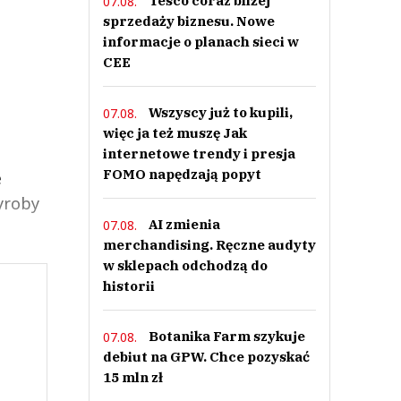
Tesco coraz bliżej
07.08.
sprzedaży biznesu. Nowe
informacje o planach sieci w
CEE
Wszyscy już to kupili,
07.08.
więc ja też muszę Jak
internetowe trendy i presja
FOMO napędzają popyt
e
yroby
AI zmienia
07.08.
merchandising. Ręczne audyty
w sklepach odchodzą do
historii
Botanika Farm szykuje
07.08.
debiut na GPW. Chce pozyskać
15 mln zł