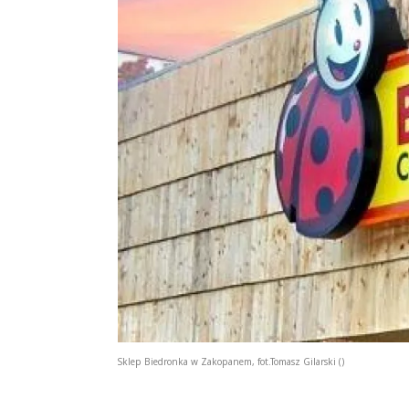
Sklep Biedronka w Zakopanem, fot.Tomasz Gilarski ()