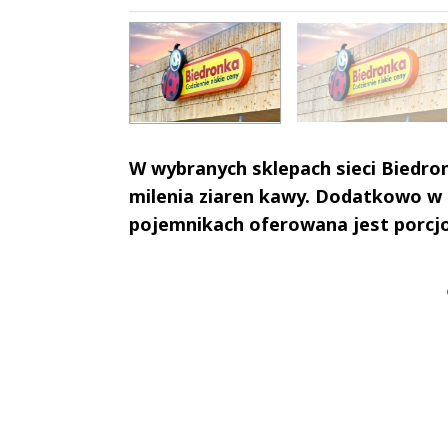
OBACZ GALERIĘ
[5 ZDJĘĆ]
W wybranych sklepach sieci Biedro
milenia ziaren kawy. Dodatkowo w
pojemnikach oferowana jest porcj
Andrzej i Marta
Marta i An
Sterniccy
Sterniccy
▶
▶