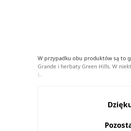
W przypadku obu produktów są to gł
Grande i herbaty Green Hills. W nie
i...
Dzięku
Pozost