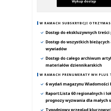
Wykup dostęp
W RAMACH SUBSKRYBCJI OTRZYMAS
Dostęp do ekskluzywnych treści
Dostęp do wszystkich bieżących 
wywiadów
Dostęp do całego archiwum arty
materiałów dziennikarskich
W RAMACH PRENUMERATY WH PLUS 
6 wydań magazynu Wiadomości H
Raport:Lista 60 regionalnych i l
prognozy wyzwania dla małych s
Tygodniowy przegląd kluczowych 