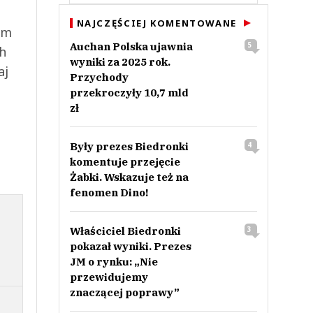
NAJCZĘŚCIEJ KOMENTOWANE
ym
Auchan Polska ujawnia
5
ch
wyniki za 2025 rok.
aj
Przychody
przekroczyły 10,7 mld
zł
Były prezes Biedronki
4
komentuje przejęcie
Żabki. Wskazuje też na
fenomen Dino!
Właściciel Biedronki
3
pokazał wyniki. Prezes
JM o rynku: „Nie
przewidujemy
znaczącej poprawy”