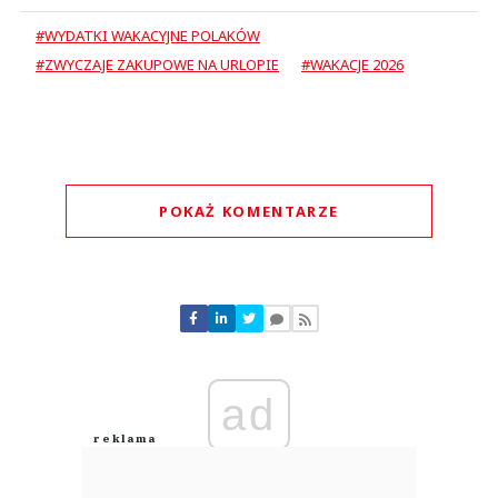
#WYDATKI WAKACYJNE POLAKÓW
#ZWYCZAJE ZAKUPOWE NA URLOPIE
#WAKACJE 2026
POKAŻ KOMENTARZE
Komentarze (
0
)
Nie znaleziono komentarzy
Zostaw swoje komentarze
Imię (Wymagane)
ad
Anuluj
Prześlij komentarz