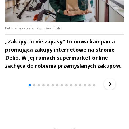
Delio zachęca do zakupów z głową (Delio)
„Zakupy to nie zapasy” to nowa kampania
promująca zakupy internetowe na stronie
Delio. W jej ramach supermarket online
zachęca do robienia przemyślanych zakupów.
Andrzej i Marta Sterniccy
Marta i 
▶