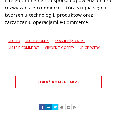
Lite e-Commerce - to spółka odpowiedzialna za
rozwiązania e-commerce, która skupia się na
tworzeniu technologii, produktów oraz
zarządzaniu operacjami e-Commerce.
#DELIO
#DELIO.COM.PL
#KAMIL BĄKOWSKI
#LITE E-COMMERCE
#RYNEK E-GOCERY
#E-GROCERY
POKAŻ KOMENTARZE
Komentarze (
0
)
Nie znaleziono komentarzy
Zostaw swoje komentarze
Imię (Wymagane)